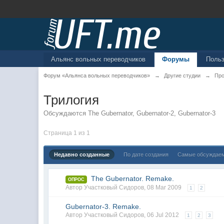
Альянс вольных переводчиков
Форумы
Поль
Форум «Альянса вольных переводчиков»
→
Другие студии
→
Про
Трилогия
Обсуждаются The Gubernator, Gubernator-2, Gubernator-3
Страница 1 из 1
Недавно созданные
По дате создания
Самые обсуждае
The Gubernator. Remake.
ОПРОС
Автор
Участковый Сидоров
,
08 Mar 2009
1
2
Gubernator-3. Remake.
Автор
Участковый Сидоров
,
06 Jul 2012
1
2
3