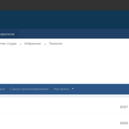
зователи
чие студии
→
Избранные
→
Трилогия
мые
Самые просматриваемые
Настроить
8097
6986