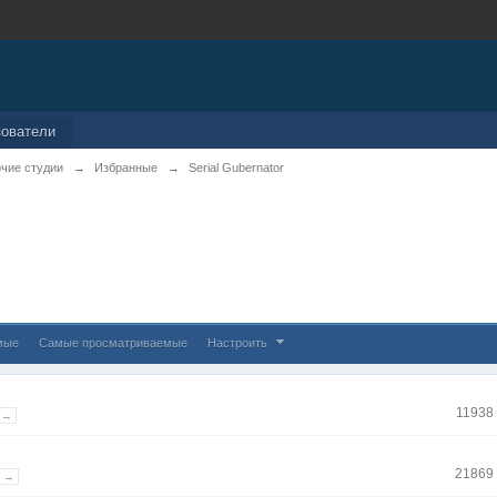
зователи
чие студии
→
Избранные
→
Serial Gubernator
мые
Самые просматриваемые
Настроить
11938
 →
21869
8 →