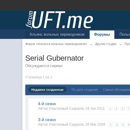
Альянс вольных переводчиков
Форумы
Поль
Форум «Альянса вольных переводчиков»
→
Другие студии
→
Про
Serial Gubernator
Обсуждается сериал
Страница 1 из 1
Недавно созданные
По дате создания
Самые обсуждае
4-й сезон
Автор
Участковый Сидоров
,
19 Jun 2011
1
2
3
7
3-й сезон
Автор
Участковый Сидоров
,
26 Mar 2008
1
2
3