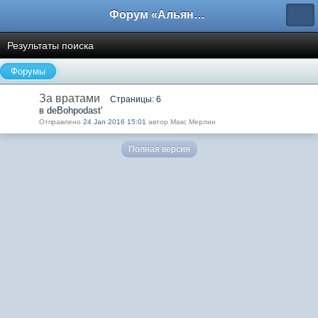
Форум «Альянса вольных переводчиков»
Результаты поиска
Форумы
За вратами
Страницы: 6
в deBohpodast'
Отправлено
24 Jan 2016 15:01
автор Макс Мерлин
Полная версия