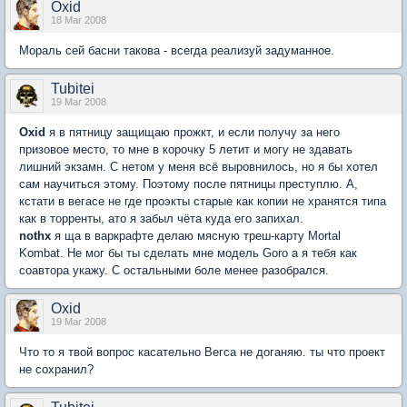
Oxid
18 Mar 2008
Мораль сей басни такова - всегда реализуй задуманное.
Tubitei
19 Mar 2008
Oxid
я в пятницу защищаю прожкт, и если получу за него
призовое место, то мне в корочку 5 летит и могу не здавать
лишний экзамн. С нетом у меня всё выровнилось, но я бы хотел
сам научиться этому. Поэтому после пятницы преступлю. А,
кстати в вегасе не где проэкты старые как копии не хранятся типа
как в торренты, ато я забыл чёта куда его запихал.
nothx
я ща в варкрафте делаю мясную треш-карту Mortal
Kombat. Не мог бы ты сделать мне модель Goro а я тебя как
соавтора укажу. С остальными боле менее разобрался.
Oxid
19 Mar 2008
Что то я твой вопрос касательно Вегса не доганяю. ты что проект
не сохранил?