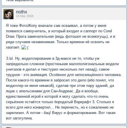
nothx
18 Mar 2008
Я тоже ФотоЖопу вначале сам осваивал, а потом у меня
появился самоучитель, в который входил и саппорт по Corel
Draw. Прога замечательная (ведь фотошоп не всемогущь), и в
ряде случаем незаменимая. Только времени её освоить не
хватает.
З.Ы. Ну, моделлирование в 3д-максе не то, чтобы уж
запредельно сложное (простенькие малополигональные модели
унитазов я делал и текстурил несколько лет назад), самое
трудное - это анимация. Особенно для непосвящённого человека.
После какого-то времени я забросил это дело (ибо понял, что
моделлер из меня никакой), сделав при этом пару зданий, да
ящик с апельсинами для Сан-Андреас. Да и вообще,
единственной игрой к которой я могу сделать что-то очень
серьёзное остаётся только бородатый Варкрафт 3. Столько я
всего для него конвертил... Не перечесть, но к сожалению не
зарелизил. А потом - бац! Вирус и форматирование. Вот такая
вот загогулина.