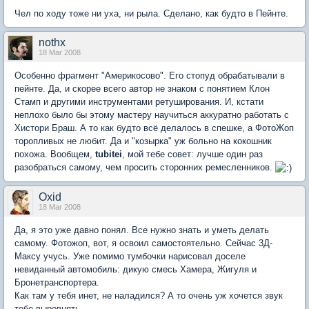
Чел по ходу тоже ни уха, ни рыла. Сделано, как будто в Пейнте.
nothx
18 Mar 2008
Особенно фрагмент "Америкосово". Его стопуд обрабатывали в
пейнте. Да, и скорее всего автор не знаком с понятием Клон
Стамп и другими инструментами ретуширования. И, кстати
неплохо было бы этому мастеру научиться аккуратно работать с
Хистори Браш. А то как будто всё делалось в спешке, а ФотоЖоп
торопливых не любит. Да и "козырка" уж больно на кокошник
похожа. Вообщем,
tubitei
, мой тебе совет: лучше один раз
разобраться самому, чем просить сторонних ремесленников.
Oxid
18 Mar 2008
Да, я это уже давно понял. Все нужно знать и уметь делать
самому. Фотожоп, вот, я освоил самостоятельно. Сейчас 3Д-
Максу учусь. Уже помимо тумбочки нарисовал доселе
невиданный автомобиль: дикую смесь Хамера, Жигуля и
Бронетранспортера.
Как там у тебя инет, не наладился? А то очень уж хочется звук
тебе выровнять.