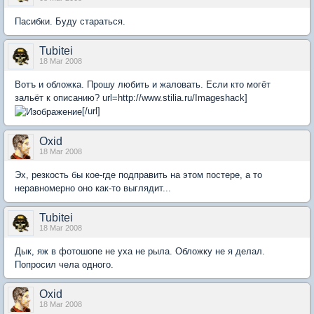
Пасибки. Буду стараться.
Tubitei
18 Mar 2008
Вотъ и обложка. Прошу любить и жаловать. Если кто могёт
зальёт к описанию? url=http://www.stilia.ru/Imageshack]
[/url]
Oxid
18 Mar 2008
Эх, резкость бы кое-где подправить на этом постере, а то
неравномерно оно как-то выглядит...
Tubitei
18 Mar 2008
Дык, яж в фотошопе не уха не рыла. Обложку не я делал.
Попросил чела одного.
Oxid
18 Mar 2008