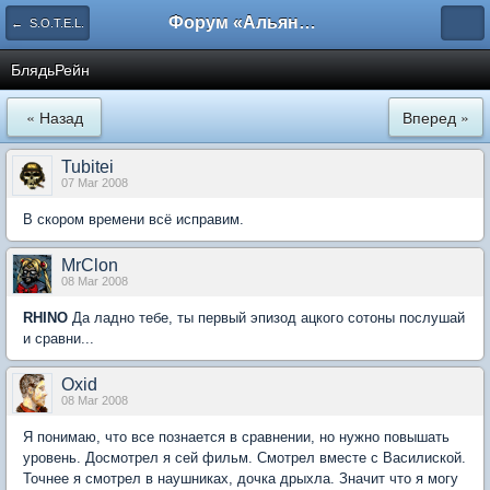
Форум «Альянса вольных переводчиков»
← S.O.T.E.L.
БлядьРейн
« Назад
Вперед »
Tubitei
07 Mar 2008
В скором времени всё исправим.
MrClon
08 Mar 2008
RHINO
Да ладно тебе, ты первый эпизод ацкого сотоны послушай
и сравни...
Oxid
08 Mar 2008
Я понимаю, что все познается в сравнении, но нужно повышать
уровень. Досмотрел я сей фильм. Смотрел вместе с Василиской.
Точнее я смотрел в наушниках, дочка дрыхла. Значит что я могу