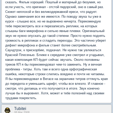
сказать. Фильм хороший. Пошлый и матерный до безумия, но
если учесть, что оригинал - отстой пидорский, оно в самый раз.
Сюжет неплохой и без великодержавной ереси, что радует.
Однако замечания все же имеются. По поводу звука ты уже в
курсе - слышно все, но не выровнено ничерта. Порекомендую
тебе пересмотреть все и перезаписать реплики, на которых
слышны баги микрофона и сильно явные плевки. Оригинальный
звук не нужно опускать до такой степени. Просто нужно поднять
громкость в репликах и сгладить переходы. Это частично уберет
дефект микрофона и фильм станет более смотрибельным.
Саундтрэк, к прискорбию, подкачал. Не нужно так увлекаться
Красной Плесенью. Ближе к середине уже смотрел и угадывал,
какая композиция КП будет сейчас звучать. Около половины
треков КП я бы порекомендовал чем-то заменить. Ну и вечная
проблема - титры. Хоть там и всего одна орфографическая
ошибка, некоторые строки слились воедино и почти не читаемы.
Я бы порекомендовал в Вегасе на экранчике титров оттянуть края
до пиредела и уменьшить шрифт, чтобы все влезло. И главное -
смотри, что делаешь и что получается в итоге. Звук конечно
лучше бы я выровнял. Хотя, может и тебе полезней над своими
трудами покряхтеть.
Tubitei
08 Mar 2008