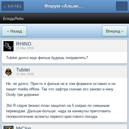
Форум «Альянса вольных переводчиков»
← S.O.T.E.L.
БлядьРейн
« Назад
Вперед »
RHINO
21 Mar 2008
Tubitei долго еще фильм будешь поправлять?
Tubitei
21 Mar 2008
Не, не долго. Просто я фильм не в том формате оставил и он
пишет media offline. Так что зафтра скачаю его заново и кину
Oxidy три дорожки.
ЗЫ:Я сёдня бизнес-план защитил на 5 кокраз по смешным
переводам. Дальше-больше: нада за каникулы приготовить
геопролитечкие аспекты первого крестового похода.
MrClon