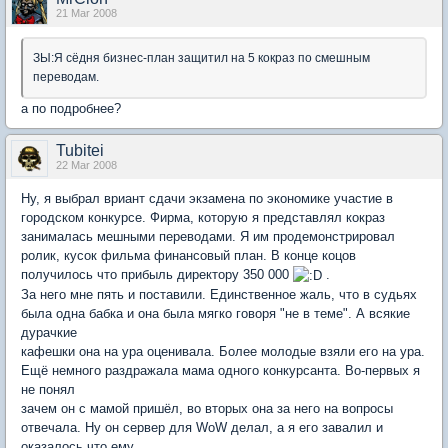
21 Mar 2008
ЗЫ:Я сёдня бизнес-план защитил на 5 кокраз по смешным
переводам.
а по подробнее?
Tubitei
22 Mar 2008
Ну, я выбрал вриант сдачи экзамена по экономике участие в
городском конкурсе. Фирма, которую я представлял кокраз
занималась мешными переводами. Я им продемонстрировал
ролик, кусок фильма финансовый план. В конце коцов
получилось что прибыль директору 350 000
.
За него мне пять и поставили. Единственное жаль, что в судьях
была одна бабка и она была мягко говоря "не в теме". А всякие
дурачкие
кафешки она на ура оценивала. Более молодые взяли его на ура.
Ещё немного раздражала мама одного конкурсанта. Во-первых я
не понял
зачем он с мамой пришёл, во вторых она за него на вопросы
отвечала. Ну он сервер для WoW делал, а я его завалил и
оказалось что ему