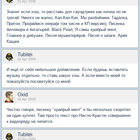
01 Apr 2008
Значит если хош, то расставь доп саундтреки как хичеш но не
трогай: Никого не жалко, Кап-Кап-Кап, Мы разбойники, Гадалка,
Притон, Прорвймся опера(в том числе и КП версию), Песенка
беломора и богатырей, Black Pearl, Я самы храбрый мент,
Главное в девушке, Песня мушкетерёров, Песня о шпаге, Ария
Кащея.
Tubitei
02 Apr 2008
И ещё от себя небольшое добавление. Если будешь вставлять
музыку отдельно, то ставь какую хош. А если вместо моей то
пожалуйста посоветуйся со мной.
Oxid
02 Apr 2008
Честно говоря, песенку "храбрый мент" я бы несколько скоротил
на один куплет. Там просто текст про Настю-Крастю совершенно
к видеоряду не лепится.
Tubitei
02 Apr 2008