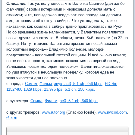
Описание:
Так уж получилось, что Валечка Свингер (дал же бог
фамилию) своими истериками и нервозами допекла мать с
отчимом; и те, невыдержав неадекватного поведения девочки-
эмо, отправили её к отцу в сибирь. Что уж поделать,- такое
наказание, как ссылка в сибирь давно практиковалась на Руси.
Но со временем жизнь налаживается, у Валентины появляются
новые друзья и знакомые. В общем, жизнь бъёт ключём (на 32 по
башке). Но тут в жизнь Валентины врывается новый весьма
колоритный персонаж- Владимир Коленкин, молодой
представитель небольшой готской общины. И всё бы оно ничего;
но не всё так просто, как может показаться на первый взгляд.
Увлёкшись новым молодым человеком, Валентина оказывается
по уши втянутой в небольшую переделку, которая едва не
заканчивается для неё плачевно.
с народа:
Семпл
,
Фильм
,
звук, ac3, 5.1 ch, 256 kbps
;
HD Rip
1152*480 1829 kbps, 23,976 fps, 5.1 ch, 256 kbps.
c рутрекера:
Семпл
,
Фильм
,
ac3, 5.1 ch, 640 kbps
с других трекеров:
www.rutor.org
(Спасибо
losde
),
www.nwcod.com
,
tfile.ru