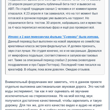
23 апреля решил устроить публичный бета-тест и вывесил на
АВП. По старой традиции скачал 1 человек и от комментарием
отказался. К 23 апреля я так заманался, что на тот момент был
готов всё в срочном порядке уже вывесить на торрент. Но
ограничился бета- тестом. 30 апреля, набравшись сил и мужества
за 4 часа переписал несколько фраз и ещё раз проверил всё.
Итого: к 1 мая переозвучка фильма "Сумерки" была готова.
Данный перевод был выполнен на новой звуковухе из семейства
криативных класса экстрем фидельнутых. И должен признать,
звук стал лучше. Не студия конечно, но и не как раньше. Держался
от микрофона подальше; соответственно и запуков как таковых
нет. Также за описанный период слабал 2 ролика (новогоднее
поздравление и про Гарри Поттера). Последний тоже писался на
креатифф. В общем, пока всем доволен. Ожидаю отзывов.
Внимательный форумчанин мог заметить, что в данном проекте
отдельно выложена шестиканальная звуковая дорога. Это чистой
воды эксперимент, так как я мог оценивать её звучание
исключительно на стереоколонках. Но на мой взгляд звук
получился достаточно качественный, чтобы зарелизить и такую
дорожку. Для тех же, для кого качество видео и аудио не играет
первоочередной роли, был собран релиз из стереодороги и