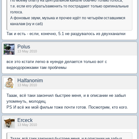
По моему опыту на центральном канале обычно только голоса,
т.е. если его убрать/заменить то пострадают только оригинальные
голоса.
А фоновые звуки, музыка и прочее идёт по четырём оставшимся
каналам (ну и саб)
Так и есть - если, конечно, 5.1 не раздувалось из двухканалки
Polus
13 May 2010
все это кстати легко в нуенде делается только вот с
видеодорожками там проблемы
Halfanonim
13 May 2010
Тааак, всё таки закончил быстрее меня, и в описании не забыл
упомянуть, молодец.
PS И всё же мой фильм тоже почти готов. Посмотрим, кто кого.
Erceck
13 May 2010
Тааак, всё таки закончил быстрее меня, и в описании не забыл