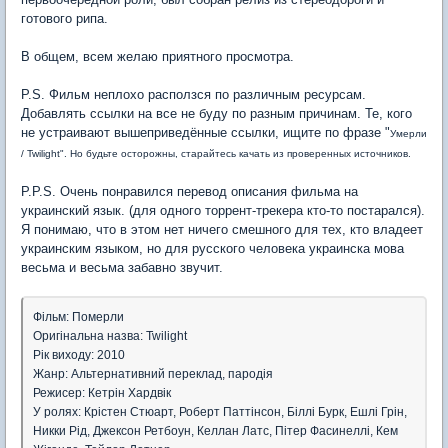
готового рипа.
В общем, всем желаю приятного просмотра.
P.S. Фильм неплохо расползся по различным ресурсам.
Добавлять ссылки на все не буду по разным причинам. Те, кого
не устраивают вышеприведённые ссылки, ищите по фразе "
Умерли
/ Twilight". Но будьте осторожны, старайтесь качать из проверенных источников.
P.P.S. Очень понравился перевод описания фильма на
украинский язык. (для одного торрент-трекера кто-то постарался).
Я понимаю, что в этом нет ничего смешного для тех, кто владеет
украинским языком, но для русского человека украинска мова
весьма и весьма забавно звучит.
Фільм: Померли
Оригінальна назва: Twilight
Рік виходу: 2010
Жанр: Альтернативний переклад, пародія
Режисер: Кетрін Хардвік
У ролях: Крістен Стюарт, Роберт Паттінсон, Біллі Бурк, Ешлі Грін,
Никки Рід, Джексон Ретбоун, Келлан Латс, Пітер Фасинеллі, Кем