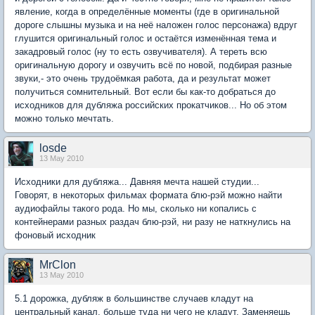
явление, когда в определённые моменты (где в оригинальной
дороге слышны музыка и на неё наложен голос персонажа) вдруг
глушится оригинальный голос и остаётся изменённая тема и
закадровый голос (ну то есть озвучивателя). А тереть всю
оригинальную дорогу и озвучить всё по новой, подбирая разные
звуки,- это очень трудоёмкая работа, да и результат может
получиться сомнительный. Вот если бы как-то добраться до
исходников для дубляжа российских прокатчиков... Но об этом
можно только мечтать.
losde
13 May 2010
Исходники для дубляжа... Давняя мечта нашей студии...
Говорят, в некоторых фильмах формата блю-рэй можно найти
аудиофайлы такого рода. Но мы, сколько ни копались с
контейнерами разных раздач блю-рэй, ни разу не наткнулись на
фоновый исходник
MrClon
13 May 2010
5.1 дорожка, дубляж в большинстве случаев кладут на
центральный канал, больше туда ни чего не кладут. Заменяешь