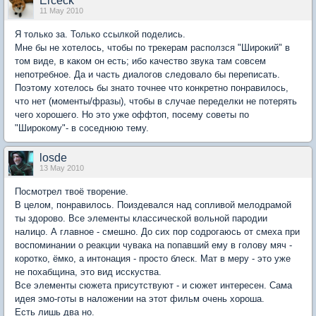
Erceck
11 May 2010
Я только за. Только ссылкой поделись.
Мне бы не хотелось, чтобы по трекерам расползся "Широкий" в
том виде, в каком он есть; ибо качество звука там совсем
непотребное. Да и часть диалогов следовало бы переписать.
Поэтому хотелось бы знато точнее что конкретно понравилось,
что нет (моменты/фразы), чтобы в случае переделки не потерять
чего хорошего. Но это уже оффтоп, посему советы по
"Широкому"- в соседнюю тему.
losde
13 May 2010
Посмотрел твоё творение.
В целом, понравилось. Поиздевался над сопливой мелодрамой
ты здорово. Все элементы классической вольной пародии
налицо. А главное - смешно. До сих пор содрогаюсь от смеха при
воспоминании о реакции чувака на попавший ему в голову мяч -
коротко, ёмко, а интонация - просто блеск. Мат в меру - это уже
не похабщина, это вид исскуства.
Все элементы сюжета присутствуют - и сюжет интересен. Сама
идея эмо-готы в наложении на этот фильм очень хороша.
Есть лишь два но.