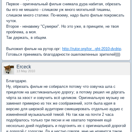
Первое - оригинальный фильм снимала дура набитая, обрезать
бы его не мешало - слишком уж много могильной тишины,
слишком много статики. По-моему, надо было фильм покромсать
чуток.
Второе - ненавижу "Сумерки". Но это уже, в принципе, не твоя
проблема, а моя.
Так держать, в общем.
Выложил фильм на рутор.орг:
http://rutor.org/tor...ght-2010-dvdrip
.
Готовься принимать благодарности ошеломленных зрителей))))
Erceck
13 May 2010
Благодарю.
Ну, обрезать фильм не собирался потому что озвучка шла с
прицелом на шестиканальную дорогу; а потому решил не дёргать
чёрта за хвост и озвучить всё целиком. Оригинальную музыку не
заменил примерно из тех же соображений, хотя была идея в
версию для широкой аудитории смикшировать отдельно аудио с
изменённой музыкальной темой. Но так как на почти 2 часа
подобралось только три песни и не хватало терпения ещё
несколько дней подбирать и подгонять их с оригинальной дорогой
и дорогой с голосом. Да и честно говоря, мне не нравится такое