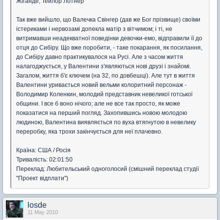
Жіганде, Тейлор Лотнер
Так вже вийшло, що Валечка Свінгер (дав же Бог прізвище) своїми
істериками і нервозамі допекла матір з вітчимом; і ті, не
витримавши неадекватної поведінки девочки-емо, відправили її до
отця до Сибіру. Що вже поробити, - таке покарання, як посилання,
до Сибіру давно практикувалося на Русі. Але з часом життя
налагоджується, у Валентини з'являються нові друзі і знайомі.
Загалом, життя б'є ключем (на 32, по довбешці). Але тут в життя
Валентини уривається новий вельми колоритний персонаж -
Володимир Коленкин, молодий представник невеликої готської
общини. І все б воно нічого; але не все так просто, як може
показатися на перший погляд. Захопившись новою молодою
людиною, Валентина виявляється по вуха втягнутою в невелику
переробку, яка трохи закінчується для неї плачевно.
Країна: США / Росія
Тривалість: 02:01:50
Переклад: Любительський одноголосий (смішний переклад студії
"Проект відплати")
losde
11 May 2010