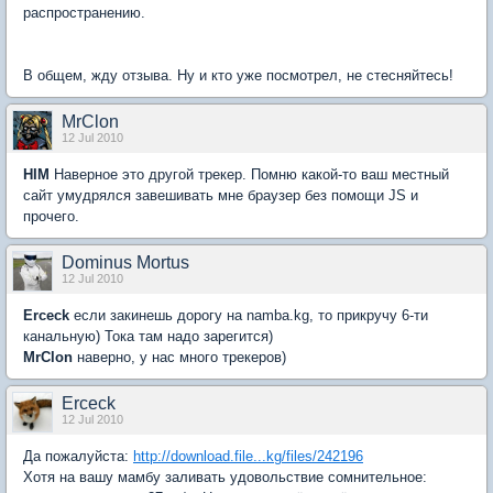
распространению.
В общем, жду отзыва. Ну и кто уже посмотрел, не стесняйтесь!
MrClon
12 Jul 2010
HIM
Наверное это другой трекер. Помню какой-то ваш местный
сайт умудрялся завешивать мне браузер без помощи JS и
прочего.
Dominus Mortus
12 Jul 2010
Erceck
если закинешь дорогу на namba.kg, то прикручу 6-ти
канальную) Тока там надо зарегится)
MrClon
наверно, у нас много трекеров)
Erceck
12 Jul 2010
Да пожалуйста:
http://download.file...kg/files/242196
Хотя на вашу мамбу заливать удовольствие сомнительное: