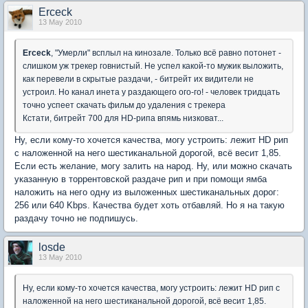
Erceck
13 May 2010
Erceck
, "Умерли" всплыл на кинозале. Только всё равно потонет -
слишком уж трекер говнистый. Не успел какой-то мужик выложить,
как перевели в скрытые раздачи, - битрейт их видители не
устроил. Но канал инета у раздающего ого-го! - человек тридцать
точно успеет скачать фильм до удаления с трекера
Кстати, битрейт 700 для HD-рипа впямь низковат...
Ну, если кому-то хочется качества, могу устроить: лежит HD рип
с наложенной на него шестиканальной дорогой, всё весит 1,85.
Если есть желание, могу залить на народ. Ну, или можно скачать
указанную в торрентовской раздаче рип и при помощи ямба
наложить на него одну из выложенных шестиканальных дорог:
256 или 640 Kbps. Качества будет хоть отбавляй. Но я на такую
раздачу точно не подпишусь.
losde
13 May 2010
Ну, если кому-то хочется качества, могу устроить: лежит HD рип с
наложенной на него шестиканальной дорогой, всё весит 1,85.