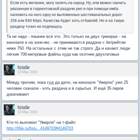
Если есть желание, могу залить на народ. Ну, или можно скачать
указанную в торрентовской раздаче рип и при помощи ямба
наложить на него одну из выложенных шестиканальных дорог:
256 или 640 Kbps. Качества будет хоть отбавляй. Но я на такую
раздачу точно не подпишусь.
Та не надо - лишнее всё это. Это только на двух трекерах - на
кинозале и на зоне-икс - не принимаются раздачи с битрейтом
ниже 750. На остальных с этим не так строго. Да и качают люди
лёгкие 700-метровые файлы куда как охотнее двухгиговых
losde
13 May 2010
Между прочим, пока суд да дело, на кинозале "Умерли" уже 25
человек скачали - хоть раздача и в скрытых. И ещё 35 пиров
докачивают
losde
19 May 2010
Кто-то выложил "Умерли" на т-файл
http://tfile.ru/foru...4149703#4149703