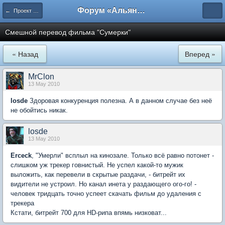
Форум «Альянса вольных переводчиков»
← Проект возмездия
Смешной перевод фильма "Сумерки"
« Назад
Вперед »
MrClon
13 May 2010
losde
Здоровая конкуренция полезна. А в данном случае без неё
не обойтись никак.
losde
13 May 2010
Erceck
, "Умерли" всплыл на кинозале. Только всё равно потонет -
слишком уж трекер говнистый. Не успел какой-то мужик
выложить, как перевели в скрытые раздачи, - битрейт их
видители не устроил. Но канал инета у раздающего ого-го! -
человек тридцать точно успеет скачать фильм до удаления с
трекера
Кстати, битрейт 700 для HD-рипа впямь низковат...