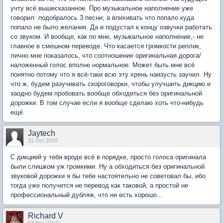
учту всё вышесказанное. Про музыкальное наполнение уже
говорил: подобралось 3 песни; а впихивать что попало куда
попало не было желания. Да и подустал к концу озвучки работать
со звуком. И вообще, как по мне, музыкальное наполнение,- не
главное в смешном переводе. Что касается громкости реплик,
лично мне показалось, что соотношение оригинальная дорога/
наложенный голос вполне нормальное. Может быть мне всё
понятно потому что я всё-таки всю эту хрень наизусть заучил. Ну
что ж, будем разучивать скороговорки, чтобы улучшить дикцию и
заодно будем пробовать вообще обходиться без оригинальной
дорожки. В том случае если я вообще сделаю хоть что-нибудь
ещё.
Jaytech
31 Oct 2010
С дикцией у тебя вроде всё в порядке, просто голоса оригинала
были слишком уж громкими. Ну а обходиться без оригинальной
звуковой дорожки я бы тебе настоятельно не советовал бы, ибо
тогда уже получится не перевод как таковой, а простой не
профессиональный дубляж, что ни есть хорошо...
Richard V