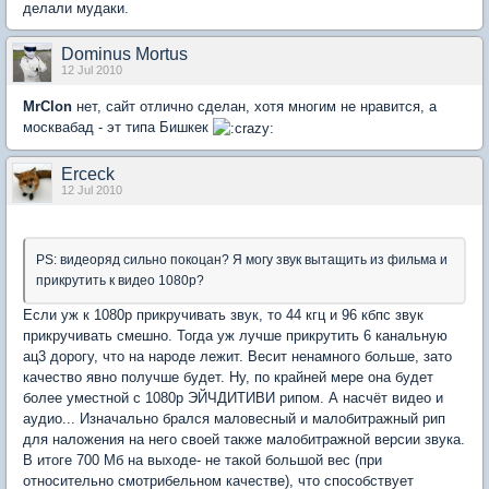
делали мудаки.
Dominus Mortus
12 Jul 2010
MrClon
нет, сайт отлично сделан, хотя многим не нравится, а
москвабад - эт типа Бишкек
Erceck
12 Jul 2010
PS: видеоряд сильно покоцан? Я могу звук вытащить из фильма и
прикрутить к видео 1080р?
Если уж к 1080р прикручивать звук, то 44 кгц и 96 кбпс звук
прикручивать смешно. Тогда уж лучше прикрутить 6 канальную
ац3 дорогу, что на народе лежит. Весит ненамного больше, зато
качество явно получше будет. Ну, по крайней мере она будет
более уместной с 1080р ЭЙЧДИТИВИ рипом. А насчёт видео и
аудио... Изначально брался маловесный и малобитражный рип
для наложения на него своей также малобитражной версии звука.
В итоге 700 Мб на выходе- не такой большой вес (при
относительно смотрибельном качестве), что способствует