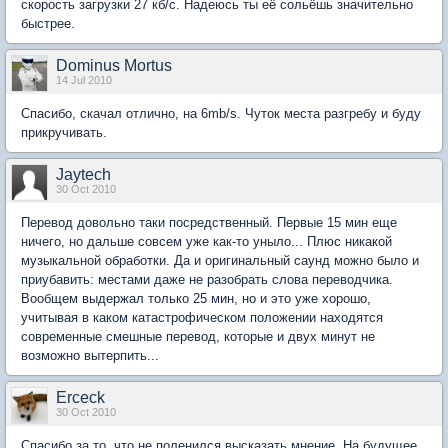
скорость загрузки 27 кб/с. Надеюсь ты её сольёшь значительно
быстрее.
Dominus Mortus
14 Jul 2010
Спасибо, скачал отлично, на 6mb/s. Чуток места разгребу и буду
прикручивать.
Jaytech
30 Oct 2010
Перевод довольно таки посредственный. Первые 15 мин еще
ничего, но дальше совсем уже как-то уныло... Плюс никакой
музыкальной обработки. Да и оригинальный саунд можно было и
приубавить: местами даже не разобрать слова переводчика.
Вообщем выдержал только 25 мин, но и это уже хорошо,
учитывая в каком катастрофическом положении находятся
современные смешные перевод, которые и двух минут не
возможно вытерпить...
Erceck
30 Oct 2010
Спасибо за то, что не поленился высказать мнение. На будущее