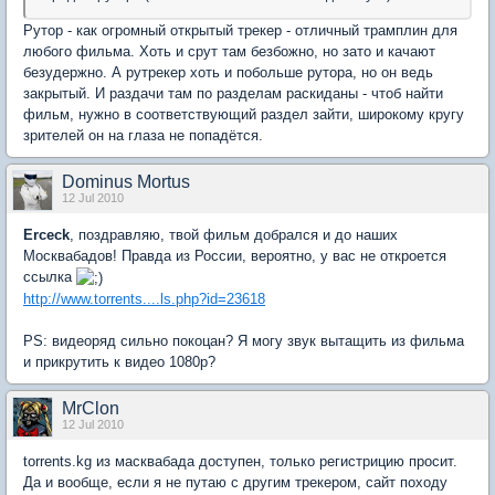
Рутор - как огромный открытый трекер - отличный трамплин для
любого фильма. Хоть и срут там безбожно, но зато и качают
безудержно. А рутрекер хоть и побольше рутора, но он ведь
закрытый. И раздачи там по разделам раскиданы - чтоб найти
фильм, нужно в соответствующий раздел зайти, широкому кругу
зрителей он на глаза не попадётся.
Dominus Mortus
12 Jul 2010
Erceck
, поздравляю, твой фильм добрался и до наших
Москвабадов! Правда из России, вероятно, у вас не откроется
ссылка
http://www.torrents....ls.php?id=23618
PS: видеоряд сильно покоцан? Я могу звук вытащить из фильма
и прикрутить к видео 1080р?
MrClon
12 Jul 2010
torrents.kg из масквабада доступен, только регистрицию просит.
Да и вообще, если я не путаю с другим трекером, сайт походу