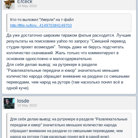
Erceck
19 May 2010
Кто-то выложил "Умерли" на т-файл
http://tfile.ru/foru...4149703#4149703
Да уже достаточно широким тиражом фильм расходится. Лучшие
результаты на поисковике yahoo по запросу "Смешной перевод
студии проект возмездия". Теперь даже не берусь подсчитать
колличество скачиваний. Жаль только что комментируют в
основном односложно и малосодержательно.
Для себя делаю вывод: на рутрекере в разделе
"Развлекательные передачи и юмор" значительно меньшее
количество народа обращает внимание на раздачи со смешными
переводами, чем народ на руторе (там насколько понял всё в
одной куче).
losde
19 May 2010
Для себя делаю вывод: на рутрекере в разделе "Развлекательные
передачи и юмор" значительно меньшее количество народа
обращает внимание на раздачи со смешными переводами, чем
народ на руторе (там насколько понял всё в одной куче).