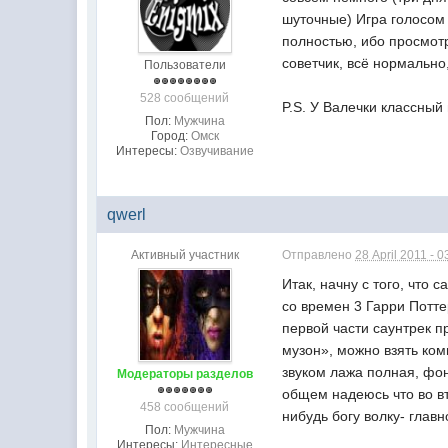
шуточные) Игра голосом 
полностью, ибо просмотр
советчик, всё нормально
Пользователи
528 сообщений
P.S. У Валечки классный 
Пол:
Мужчина
Город:
Омск
Интересы:
Озвучивание
qwerl
Активный участник
Отправлено
28 April 2011 - 0
Итак, начну с того, что
со времен 3 Гарри Потте
первой части саунтрек п
музон», можно взять ком
звуком лажа полная, фон
Модераторы разделов
общем надеюсь что во в
458 сообщений
нибудь богу волку- главн
Пол:
Мужчина
Интересы:
Интересные