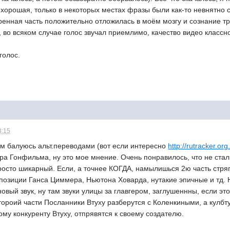
хорошая, только в некоторых местах фразы были как-то невнятно 
енная часть положительно отложилась в моём мозгу и сознание тре
, во всяком случае голос звучал приемлимо, качество видео классн
голос.
3:15
 сам балуюсь альт.переводами (вот если интересно
http://rutracker.or
ра Гонфильма, ну это мое мнение. Очень понравилось, что не стал
росто шикарный. Если, а точнее КОГДА, намылишься 2ю часть стряп
позиции Ганса Циммера, Ньютона Ховарда, нутакие эпичные и тд. 
овый звук, ну там звуки улицы за главгером, заглушеннны, если эт
тороий части Посланники Втуху разберутся с Коленкиными, а кулб
ому конкуренту Втуху, отпрявятся к своему создателю.