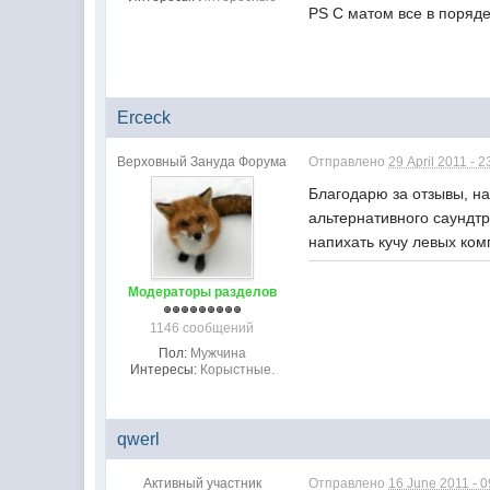
PS С матом все в поряде
Erceck
Верховный Зануда Форума
Отправлено
29 April 2011 - 2
Благодарю за отзывы, на
альтернативного саундтр
напихать кучу левых комп
Модераторы разделов
1146 сообщений
Пол:
Мужчина
Интересы:
Корыстные.
qwerl
Активный участник
Отправлено
16 June 2011 - 0