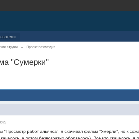
зователи
чие студии
→
Проект возмездия
ма "Сумерки"
8:45
ы "Просмотр работ альянса", я скачивал фильм "Умерли", но к сож
 качалось, а потом безвозратно оборвалось). Всё что скачалось, я