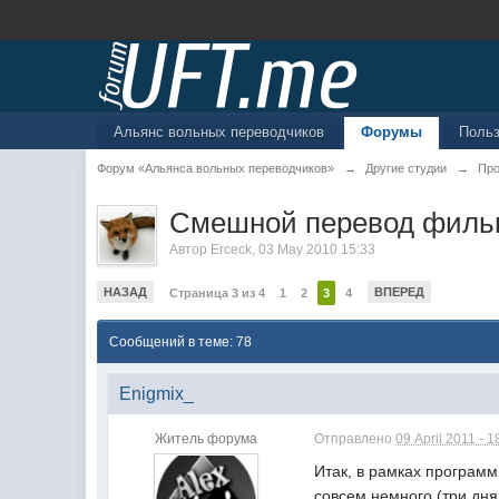
Альянс вольных переводчиков
Форумы
Поль
Форум «Альянса вольных переводчиков»
→
Другие студии
→
Про
Смешной перевод филь
Автор
Erceck
,
03 May 2010 15:33
НАЗАД
ВПЕРЕД
Страница 3 из 4
1
2
3
4
Сообщений в теме: 78
Enigmix_
Житель форума
Отправлено
09 April 2011 - 1
Итак, в рамках программ
совсем немного (три дня