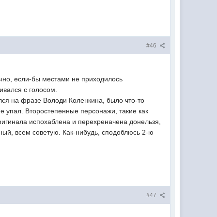
#46
ично, если-бы местами не приходилось
ивался с голосом.
ся на фразе Володи Коленкина, было что-то
л не упал. Второстепенные персонажи, такие как
оригинала испохаблена и перехреначена донельзя,
ный, всем советую. Как-нибудь, сподоблюсь 2-ю
#47