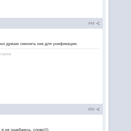
#49
авно думаю сменить ник для унификации.
стался.
#50
и я не ошибаюсь, слово)))