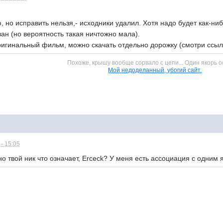
, но исправить нельзя,- исходники удалил. Хотя надо будет как-ниб
ан (но вероятность такая ничтожно мала).
ригинальный фильм, можно скачать отдельно дорожку (смотри ссылки
Похоже, крышу вообще сорвало с цепи... Один якорь о
Мой недоделанный, убогий сайт.
- 15:05
о твой ник что означает, Erceck? У меня есть ассоциация с одним я