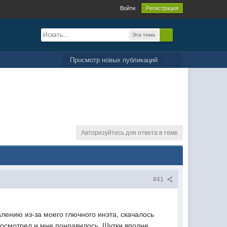
Войти
Регистрация
Эта тема
Просмотр новых публикаций
Авторизуйтесь для ответа в теме
#41
алению из-за моего глючного инэта, скачалось
 посмотрел и мне понравилось. Шутки вполне