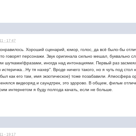
1 - 17:47
понравилось. Хороший сценарий, юмор, голос, да всё было-бы отл
что говорят персонажи. Звук оригинала сильно мешал, буквально сл
и шутками/фразами, иногда над интонациями. Первый раз засмеял
ы истеричка...Ну тя нахер". Вроде ничего такого, но я чуть под сто
абыл как его там, имя экзотическое) тоже позабавили. Атмосфера 
 менялся видеоряд и саундтрек, это здорово. В общем, фильм отлич
моим интернетом я буду полгода качать, если не больше.
1 - 19:17