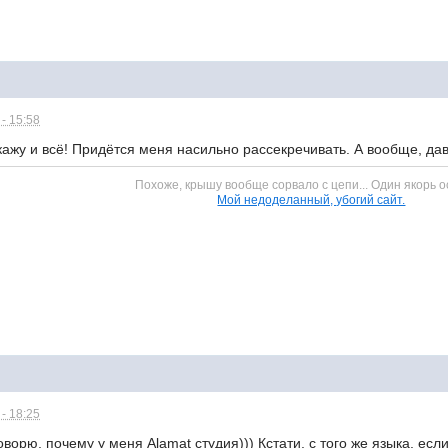
- 15:58
кажу и всё! Придётся меня насильно рассекречивать. А вообще, д
Похоже, крышу вообще сорвало с цепи... Один якорь о
Мой недоделанный, убогий сайт.
- 18:25
оворю, почему у меня Alamat студия))) Кстати, с того же языка, есл