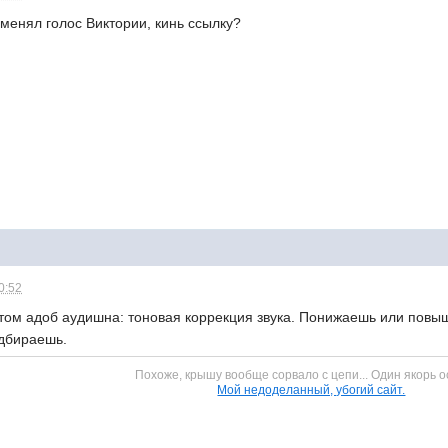
зменял голос Виктории, кинь ссылку?
0:52
ом адоб аудишна: тоновая коррекция звука. Понижаешь или повыш
дбираешь.
Похоже, крышу вообще сорвало с цепи... Один якорь о
Мой недоделанный, убогий сайт.