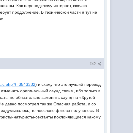
сказаны. Как переподключу интернет, скачаю
бует продолжение. В технической части я тут не
ое.
#42
g...c.php?t=3543332
) и скажу что это лучший перевод
 изменять оригинальный саунд своим, ибо только в
ать, не обязательно заменять саунд на «Крутой
Не давно посмотрел так же Опасная работа, и со
о задумывалось, то чесслово фигово получилось. В
туристы-натуристы-сектанты поклоняющиеся какому