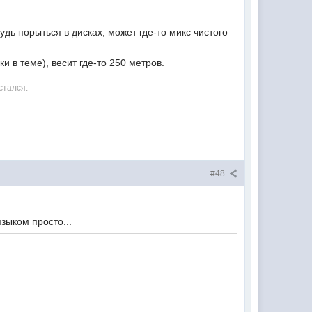
удь порыться в дисках, может где-то микс чистого
 в теме), весит где-то 250 метров.
стался.
#48
зыком просто...