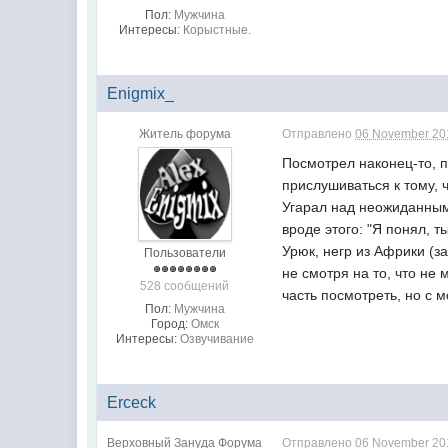
Пол:
Мужчина
Интересы:
Корыстные.
Enigmix_
Житель форума
Отправлено
06 November 201
Посмотрел наконец-то, 
прислушиваться к тому, 
Угарал над неожиданным
вроде этого: "Я понял, т
Урюк, негр из Африки (з
Пользователи
не смотря на то, что не
528 сообщений
часть посмотреть, но с 
Пол:
Мужчина
Город:
Омск
Интересы:
Озвучивание
Erceck
Верховный Зануда Форума
Отправлено
06 November 201