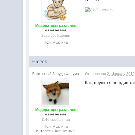
Модераторы разделов
2620 сообщений
Пол:
Мужчина
Erceck
Верховный Зануда Форума
Отправлено
21 January 2012 
Как, неужто я не один т
Модераторы разделов
1146 сообщений
Пол:
Мужчина
Интересы:
Корыстные.