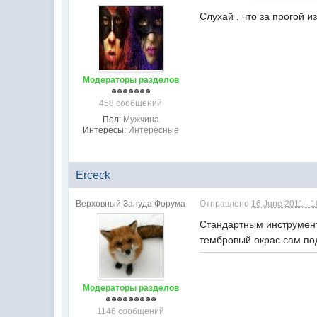
Слухай , что за прогой и
Модераторы разделов
458 сообщений
Пол:
Мужчина
Интересы:
Интересные
Erceck
Верховный Зануда Форума
Отправлено
16 June 2011 - 1
Стандартным инструмент
тембровый окрас сам по
Модераторы разделов
1146 сообщений