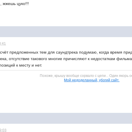
, жжешь цуко!!!
3:41
счёт предложенных тем для саундтрека подумаю, когда время прид
ека, отсутствие такового многие причисляют к недостаткам фильма
озиций к месту и нет.
Похоже, крышу вообще сорвало с цепи... Один якорь о
Мой недоделанный, убогий сайт.
9:03