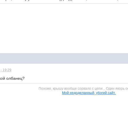
- 19:29
акой олбанец?
Похоже, крышу вообще сорвало с цепи... Один якорь о
Мой недоделанный, убогий сайт.