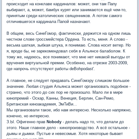
происходит на конклаве кардиналов: может, они там Папу
выбирают, а, может, бамбук курят или занимаются ещё чем-то,
принятым среди католических священников. А потом самого
отличившегося кардинала Папой назначают.
В общем, весь СинеГомэр, фактически, держится на одном лишь
честном слове гроссмейстера Ордена. То есть, меня. А слово -
весьма шаткая, зыбкая штука, я понимаю. Слова носит ветер. Но
я, вроде бы, не зарекомендовал себя в Альянсе балаболом. К
тому же, надеюсь, все понимают, что мне нет никакой выгоды от
вручения виртуальной премии. Особенно, на отрезке 2003-2009,
где напрочь отсутствуют работы deBohpodast'.
А главное, не следует придавать СинеГомэру слишком большое
значение. Любая студия Альянса может организовать подобное -
странно, что этого до сих пор не произошло. Мало ли в мире
кинопремий - Оскар, Канны, Венеция, Берлин, Сан-Ремо,
Британская киноакадемия, ЭмТиВи...
Мы организовали такое, ибо нам интересно. Несколько напряжно,
конечно, но интересно.
З.Ы. Офигенно прав
Nobody
- делать надо то, что делали до
этого. Наше главное дело - кинопроизводство. А всё остальное -
дымы и дымки. Пустые и невесомые. Хотя некоторые бывает