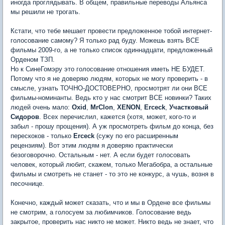
иногда проглядывать. В общем, правильные переводы Альянса
мы решили не трогать.
Кстати, что тебе мешает провести предложенное тобой интернет-
голосование самому? Я только рад буду. Можешь взять ВСЕ
фильмы 2009-го, а не только список одиннадцати, предложенный
Орденом ТЗП.
Но к СинеГомэру это голосование отношения иметь НЕ БУДЕТ.
Потому что я не доверяю людям, которых не могу проверить - в
смысле, узнать ТОЧНО-ДОСТОВЕРНО, просмотрят ли они ВСЕ
фильмы-номинанты. Ведь кто у нас смотрит ВСЕ новинки? Таких
людей очень мало:
Oxid
,
MrClon
,
XENON
,
Erceck
,
Участковый
Сидоров
. Всех перечислил, кажется (хотя, может, кого-то и
забыл - прошу прощения). А уж просмотреть фильм до конца, без
перескоков - только
Erceck
(сужу по его расширенным
рецензиям). Вот этим людям я доверяю практически
безоговорочно. Остальным - нет. А если будет голосовать
человек, который любит, скажем, только Мегабобра, а остальные
фильмы и смотреть не станет - то это не конкурс, а чушь, возня в
песочнице.
Конечно, каждый может сказать, что и мы в Ордене все фильмы
не смотрим, а голосуем за любимчиков. Голосование ведь
закрытое, проверить нас никто не может. Никто ведь не знает, что