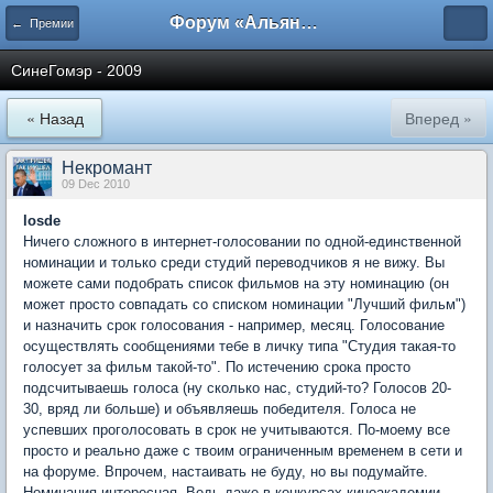
Форум «Альянса вольных переводчиков»
← Премии
CинеГомэр - 2009
« Назад
Вперед »
Некромант
09 Dec 2010
losde
Ничего сложного в интернет-голосовании по одной-единственной
номинации и только среди студий переводчиков я не вижу. Вы
можете сами подобрать список фильмов на эту номинацию (он
может просто совпадать со списком номинации "Лучший фильм")
и назначить срок голосования - например, месяц. Голосование
осуществлять сообщениями тебе в личку типа "Студия такая-то
голосует за фильм такой-то". По истечению срока просто
подсчитываешь голоса (ну сколько нас, студий-то? Голосов 20-
30, вряд ли больше) и объявляешь победителя. Голоса не
успевших проголосовать в срок не учитываются. По-моему все
просто и реально даже с твоим ограниченным временем в сети и
на форуме. Впрочем, настаивать не буду, но вы подумайте.
Номинация интересная. Ведь даже в конкурсах киноакадемии