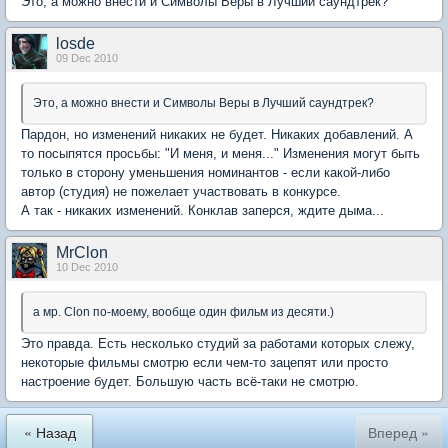
Это, а можно внести и Символы Веры в Лучший саундтрек?
losde
09 Dec 2010
Это, а можно внести и Символы Веры в Лучший саундтрек?
Пардон, но изменений никаких не будет. Никаких добавлений. А
то посыпятся просьбы: "И меня, и меня..." Изменения могут быть
только в сторону уменьшения номинантов - если какой-либо
автор (студия) не пожелает участвовать в конкурсе.
А так - никаких изменений. Конклав заперся, ждите дыма...
MrClon
10 Dec 2010
а мр. Clon по-моему, вообще один фильм из десяти.)
Это правда. Есть несколько студий за работами которых слежу,
некоторые фильмы смотрю если чем-то зацепят или просто
настроение будет. Большую часть всё-таки не смотрю.
« Назад
Вперед »