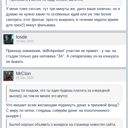
У меня тоже сессия, тут три минуты же, дело ваше конечно, но я
думаю не нужно каких-то особенных идей или уж тем более
смотреть этот фильм, просто выкроить в течении недели время
для трех(!) минут фильмака.
losde
19 Dec 2010
Приношу извинения, deBohpodast' участия не примет - у нас на
студии только два человека "ЗА". А сепаратизму из-за конкурса
не бывать
MrClon
19 Dec 2010
Канеш по гнидски, что ты один будешь платить за очередной
высер)), но тем не менее это круто)
Что мешает всем желающим подкинуть денег в призовой фонд?
С миру по нитке, глядишь соберём денег на позолоченного
рыцаря (:
Былоб хорошо объявить о конкурсе на странице новостях сайта,