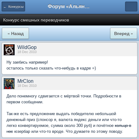
Форум «Альянса вольных переводчиков»
← Конкурсы
Конкурс смешных переводчиков
« Назад
Вперед »
WildGop
18 Dec 2010
Ну заебись например!
осталось только сказать что-нибудь в кадре =)
MrClon
18 Dec 2010
Дело понемногу сдвигается с мёртвой точки. Подробности в
первом сообщении.
Так-же есть предложение выдать победителю небольшой
денежный приз (спонсор я, валюта яндекс деньги или что-то
легко конвертируемое, сумма около 300 руб) и почётное
кольцо в
нос
юзербар или что-то вроде. Что думаете по этому поводу.