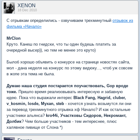
XENON
18 Dec 2010
С отрывкам определились - озвучиваем трехминутный
отрывок из
фильма «Начало»
MrClon
Круто. Канеш по гнидски, что ты один будешь платить за
очередной высер)), но тем не менее это круто)
Былоб хорошо объявить о конкурсе на странице новостях сайта,
мол - дана неделя на конкурс по этому видюку..., чтоб уж совсем
в жопе эта тема не была.
Думаю наша студия постарается поучаствовать, Gop вроде
тоже.
Пришло время реализовывать интересную и забавную
идею. Пока что выражали интерес
Black Fang, Hagrid, cluber,
v_kosmin, losde, Myxan, steb
- хочется узнать возьмутся ли они
за перевод трехминутного отрывка хф Начало? И как остальные
участники альянса?
kro44i, Участковы Сидоров, Некромант,
Долбик
? Чем больше участников - тем интереснее, плюс
халявное пивище от Слона *)