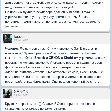
для восприятия с другой, это очевидно даже для меня, поэтому
не удивлен что не взял ни одной номинации!
Но премию лучшего режиссера должен был взять kro44i, он
угробил нереальную туеву хучу времени чтобы Ватман
получился таким каким он получился, а получилось довольно
достойно.
losde
13 Jan 2011
Человек-Мозг
, я верю насчёт хучи времени. За "Ватмана" в
номинации "Лучший режиссёр" голосовал именно я. Но мне
кажется, что
Oxid
,
Erceck
и
XENON
с
Khold
-ом угробили на свои
проекты не меньше времени. А сколько времени тратит на свои
фильмы наш
Гном -
жюри и вовсе лицезрело воочию.
Жюри не считало истраченные авторами секунды-часы-годы, не
измеряло объём пота и крови, которые излились из авторов во
время работы над фильмами. Оценивался конечный результат
XENON
13 Jan 2011
Круто, 4 первых места)) Спасибо! Очень приятно, что наши
старания, не остались не замеченными.