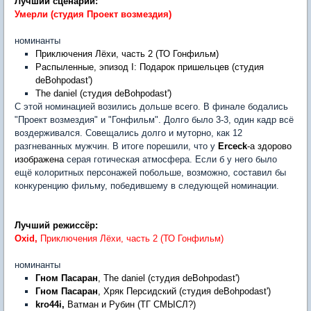
Лучший сценарий:
Умерли (студия Проект возмездия)
номинанты
Приключения Лёхи, часть 2 (ТО Гонфильм)
Распыленные, эпизод I: Подарок пришельцев (студия
deBohpodast')
The daniel (студия deBohpodast')
С этой номинацией возились дольше всего. В финале бодались
"Проект возмездия" и "Гонфильм". Долго было 3-3, один кадр всё
воздерживался. Совещались долго и муторно, как 12
разгневанных мужчин. В итоге порешили, что у
Erceck
-а здорово
изображена
серая готическая атмосфера. Если б у него было
ещё колоритных персонажей побольше, возможно, составил бы
конкуренцию фильму, победившему в следующей номинации.
Лучший режиссёр:
Oxid,
Приключения Лёхи, часть 2 (ТО Гонфильм)
номинанты
Гном Пасаран
, The daniel (студия deBohpodast')
Гном Пасаран
, Хряк Персидский (студия deBohpodast')
kro
44
i
,
Ватман и Рубин (ТГ СМЫСЛ?)