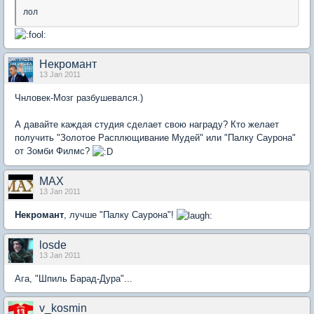
лол
Некромант
13 Jan 2011
Чнловек-Мозг разбушевался.)
А давайте каждая студия сделает свою награду? Кто желает
получить "Золотое Расплющивание Мудей" или "Палку Саурона"
от Зомби Филмс?
MAX
13 Jan 2011
Некромант
, лучше "Палку Саурона"!
losde
13 Jan 2011
Ага, "Шпиль Барад-Дура"...
v_kosmin