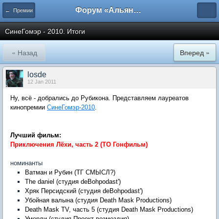
Форум «Альянса вольных переводчиков»
← Премии
СинеГомэр - 2010. Итоги
« Назад
Вперед »
losde
12 Jan 2011
Ну, всё - добрались до Рубикона. Представляем лауреатов
кинопремии
СинеГомэр-2010
.
Лучший фильм:
Приключения Лёхи, часть 2 (ТО Гонфильм)
номинанты
Ватман и Рубин (ТГ СМЫСЛ?)
The daniel (студия deBohpodast')
Хряк Персидский (студия deBohpodast')
Убойная валына (студия Death Mask Productions)
Death Mask TV, часть 5 (студия Death Mask Productions)
Умерли (студия Проект возмездия)