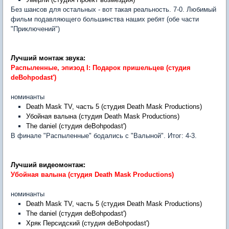
Без шансов для остальных - вот такая реальность. 7-0. Любимый
фильм подавляющего большинства наших ребят (обе части
"Приключений")
Лучший монтаж звука:
Распыленные, эпизод I: Подарок пришельцев (студия
deBohpodast')
номинанты
Death Mask TV, часть 5 (студия Death Mask Productions)
Убойная валына (студия Death Mask Productions)
The daniel (студия deBohpodast')
В финале "Распыленные" бодались с "Валыной". Итог: 4-3.
Лучший видеомонтаж:
Убойная валына (студия Death Mask Productions)
номинанты
Death Mask TV, часть 5 (студия Death Mask Productions)
The daniel (студия deBohpodast')
Хряк Персидский (студия deBohpodast')