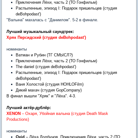
Приключения Лёхи, часть 2 (ТО Гонфильм)
Распыленные, эпизод I: Подарок пришельцев (студия
deBohpodast')
"Валына" махалась с "Даниилом". 5-2 в финале.
Лучший музыкальный саундтрек:
Хряк Персидский (студия deBohpodast')
номинанты
Ватман и Рубин (ТГ СМЫСЛ?)
Приключения Лёхи, часть 2 (ТО Гонфильм)
The daniel (студия deBohpodast')
Распыленные, эпизод I: Подарок пришельцев (студия
deBohpodast')
Ваня Холостой (студия HOHLOFilm)
Дикий махач (студия GopCompany)
В финал вышли "Хряк" и "Лёха". 4-3.
Лучший актёр-дублёр:
XENON
– Охаря, Убойная валына (студия Death Mask
Productions)
номинанты
Oxid
– Лёха Долбунов, Приключения Лёхи, часть 2 (ТО