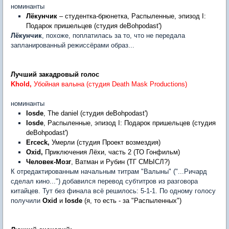
номинанты
Лёкунчик
– студентка-брюнетка, Распыленные, эпизод I:
Подарок пришельцев (студия deBohpodast')
Лёкунчик
, похоже, поплатилась за то, что не передала
запланированный режиссёрами образ...
Лучший закадровый голос
Khold
,
Убойная валына (студия Death Mask Productions)
номинанты
losde
, The daniel (студия deBohpodast')
losde
, Распыленные, эпизод I: Подарок пришельцев (студия
deBohpodast')
Erceck
,
Умерли (студия Проект возмездия)
Oxid,
Приключения Лёхи, часть 2 (ТО Гонфильм)
Человек-Мозг
, Ватман и Рубин (ТГ СМЫСЛ?)
К отредактированным начальным титрам "Валыны" ("...Ричард
сделал кино...") добавился перевод субтитров из разговора
китайцев. Тут без финала всё решилось: 5-1-1. По одному голосу
получили
Oxid
и
losde
(я, то есть - за "Распыленных")