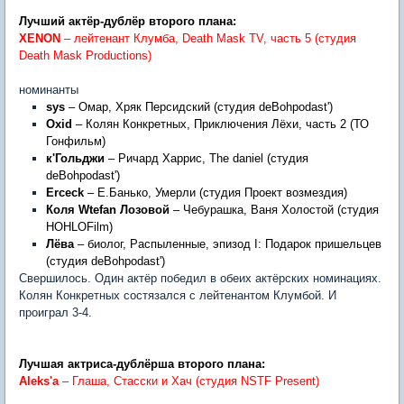
Лучший актёр-дублёр второго плана:
XENON
– лейтенант Клумба, Death Mask TV, часть 5 (студия
Death Mask Productions)
номинанты
sys
– Омар, Хряк Персидский (студия deBohpodast')
Oxid
– Колян Конкретных, Приключения Лёхи, часть 2 (ТО
Гонфильм)
к'Гольджи
– Ричард Харрис, The daniel (студия
deBohpodast')
Erceck
– Е.Банько, Умерли (студия Проект возмездия)
Коля
Wtefan
Лозовой
– Чебурашка, Ваня Холостой (студия
HOHLOFilm)
Лёва
– биолог, Распыленные, эпизод I: Подарок пришельцев
(студия deBohpodast')
Свершилось. Один актёр победил в обеих актёрских номинациях.
Колян Конкретных состязался с лейтенантом Клумбой. И
проиграл 3-4.
Лучшая актриса-дублёрша второго плана:
Aleks'a
–
Глаша
, Стасски и Хач (студия NSTF Present)