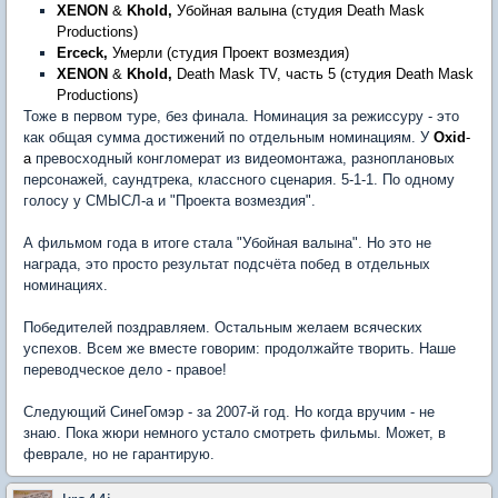
XENON
&
Khold
,
Убойная валына (студия Death Mask
Productions)
Erceck
,
Умерли (студия Проект возмездия)
XENON
&
Khold
,
Death Mask TV, часть 5 (студия Death Mask
Productions)
Тоже в первом туре, без финала. Номинация за режиссуру - это
как общая сумма достижений по отдельным номинациям. У
Oxid
-
а
превосходный конгломерат из видеомонтажа, разноплановых
персонажей, саундтрека, классного сценария. 5-1-1. По одному
голосу у СМЫСЛ-а и "Проекта возмездия".
А фильмом года в итоге стала "Убойная валына". Но это не
награда, это просто результат подсчёта побед в отдельных
номинациях.
Победителей поздравляем. Остальным желаем всяческих
успехов. Всем же вместе говорим: продолжайте творить. Наше
переводческое дело - правое!
Следующий СинеГомэр - за 2007-й год. Но когда вручим - не
знаю. Пока жюри немного устало смотреть фильмы. Может, в
феврале, но не гарантирую.