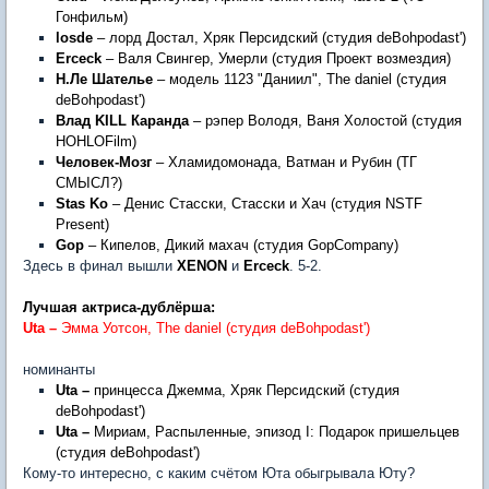
Гонфильм)
losde
– лорд Достал, Хряк Персидский (студия deBohpodast')
Erceck
– Валя Свингер, Умерли (студия Проект возмездия)
Н.Ле Шателье
– модель 1123 "Даниил", The daniel (студия
deBohpodast')
Влад
KILL
Каранда
– рэпер Володя, Ваня Холостой (студия
HOHLOFilm)
Человек-Мозг
– Хламидомонада, Ватман и Рубин (ТГ
СМЫСЛ?)
Stas Ko
– Денис Стасски, Стасски и Хач (студия NSTF
Present)
Gop
– Кипелов, Дикий махач (студия GopCompany)
Здесь в финал вышли
XENON
и
Erceck
. 5-2.
Лучшая актриса-дублёрша:
Uta
–
Эмма Уотсон, The daniel (студия deBohpodast')
номинанты
Uta
–
принцесса Джемма, Хряк Персидский (студия
deBohpodast')
Uta
–
Мириам, Распыленные, эпизод I: Подарок пришельцев
(студия deBohpodast')
Кому-то интересно, с каким счётом Юта обыгрывала Юту?