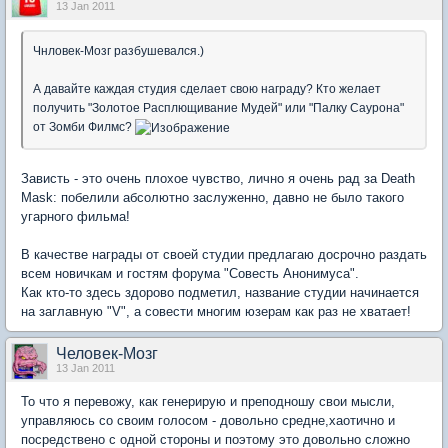
13 Jan 2011
Чнловек-Мозг разбушевался.)
А давайте каждая студия сделает свою награду? Кто желает
получить "Золотое Расплющивание Мудей" или "Палку Саурона"
от Зомби Филмс?
Зависть - это очень плохое чувство, лично я очень рад за Death
Mask: побелили абсолютно заслуженно, давно не было такого
угарного фильма!
В качестве награды от своей студии предлагаю досрочно раздать
всем новичкам и гостям форума "Совесть Анонимуса".
Как кто-то здесь здорово подметил, название студии начинается
на заглавную "V", а совести многим юзерам как раз не хватает!
Человек-Мозг
13 Jan 2011
То что я перевожу, как генерирую и преподношу свои мысли,
управляюсь со своим голосом - довольно средне,хаотично и
посредствено с одной стороны и поэтому это довольно сложно