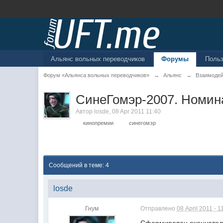
Альянс вольных переводчиков
Форумы
Поль
Форум «Альянса вольных переводчиков»
→
Альянс
→
Взаимоде
СинеГомэр-2007. Номин
Автор
losde
,
08 Apr 2011 11:40
кинопремии
синегомэр
Сообщений в теме: 4
losde
Гнум
Отправлено
08 April 2011 - 1