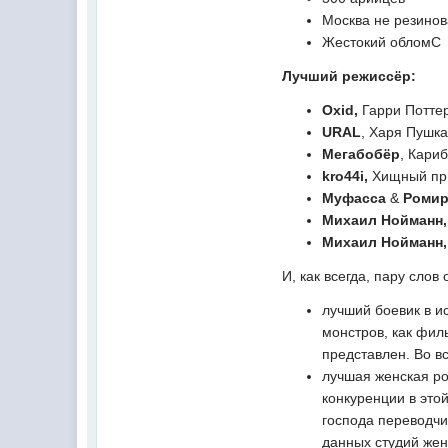
Москва не резино
Жестокий обломС
Лучший режиссёр:
Oxid,
Гарри Поттер
URAL
, Харя Пушк
Мегабобёр
, Кари
kro
44
i
,
Хищный пр
Муфасса
&
Роми
Михаил Нойманн
,
Михаил Нойманн
,
И, как всегда, пару слов
лучший боевик в и
монстров, как фил
представлен. Во в
лучшая женская ро
конкуренции в это
господа переводчи
данных студий женс