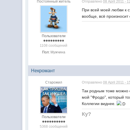
Постоянный житель
Отправлено
08 April 2011 - 1
При всей моей любви к с
вообще, всё произносит
Пользователи
1108 сообщений
Пол:
Мужчина
Некромант
Старожил
Отправлено
08 April 2011 - 1
Так родным тоже можно о
мой "Фродо", который то
Коллегии виднее.
Ку?
Пользователи
5368 сообщений