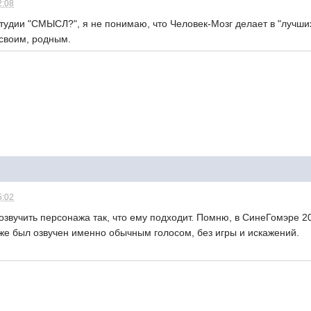
2:08
тудии "СМЫСЛ?", я не понимаю, что Человек-Мозг делает в "лучших 
 своим, родным.
5:02
звучить персонажа так, что ему подходит. Помню, в СинеГомэре 2
же был озвучен именно обычным голосом, без игры и искажений.