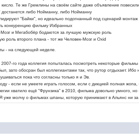
 кисло. Те же Гремлины на своём сайте даже объявление повесили 
" достанется либо Нойманну, либо Нойманну
лидируют "Байки", но идеально подогнанный под сценарий монтаж 
ить конкуренцию фильму Избранных
-Мозг и Мегабобёр бодаются за лучшую мужскую роль
ую роль второго плана - тот же Человек-Мозг и Oxid
ты - на следующей неделе.
 2007-го года коллегия попыталась посмотреть некоторые фильмы 
ыл, зато обосран был коллегиантами так, что рутор отдыхает. Ибо 
лушиваться пока что согласны только я и Эв.
оду - если не умеете играть голосом, если с дикцией полная жопа
егии хватило ещё "Фрунзика" в 2010, фильма довольно умного, но 
 Я уже молчу о фильмах шпаны, которую принимают в Альянс ни за 