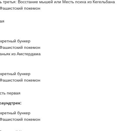
ть третья: Восстание мышей или Месть психа из Кегельбана
 Фашистский покемон
вая
екретный бункер
 Фашистский покемон
аньяк из Амстердама
екретный бункер
 Фашистский покемон
асть первая
аундтрек:
екретный бункер
 Фашистский покемон