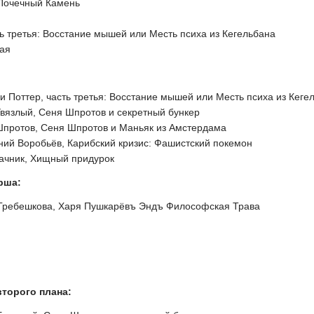
 Почечный Камень
ть третья: Восстание мышей или Месть психа из Кегельбана
вая
и Поттер, часть третья: Восстание мышей или Месть психа из Кеге
Увязлый, Сеня Шпротов и секретный бункер
Шпротов, Сеня Шпротов и Маньяк из Амстердама
ний Воробьёв, Карибский кризис: Фашистский покемон
ачник, Хищный придурок
рша:
Гребешкова, Харя Пушкарёвъ Эндъ Философская Трава
торого плана: