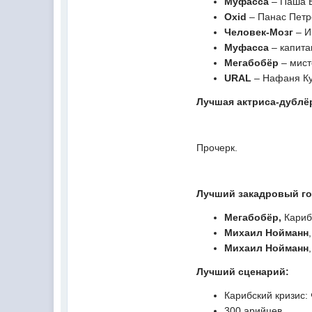
Муфасса
– Паша Б
Oxid
– Панас Петро
Человек-Мозг
– И
Муфасса
– капит
Мегабобёр
– мист
URAL
– Нафаня Ку
Лучшая актриса-дублё
Прочерк.
Лучший закадровый г
Мегабобёр
,
Кариб
Михаил Нойманн
Михаил Нойманн
Лучший сценарий:
Карибский кризис:
300 арийцев