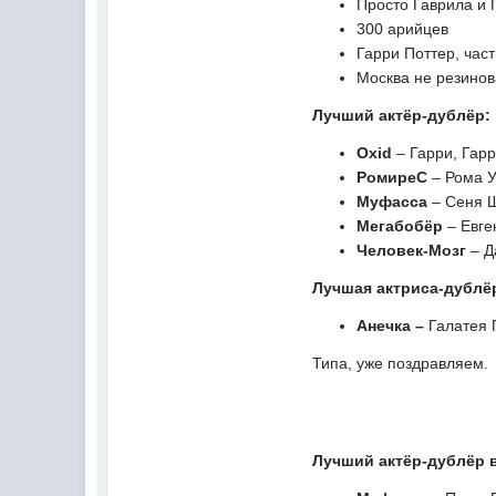
Просто Гаврила и
300 арийцев
Гарри Поттер, час
Москва не резино
Лучший актёр-дублёр:
Oxid
– Гарри, Гарр
РомиреС
– Рома 
Муфасса
– Сеня 
Мегабобёр
– Евге
Человек-Мозг
– Д
Лучшая актриса-дублё
Анечка
–
Галатея 
Типа, уже поздравляем.
Лучший актёр-дублёр в