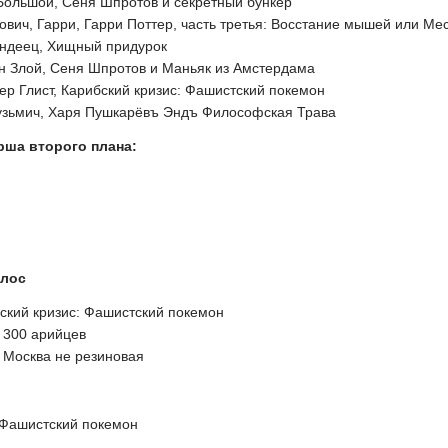
ольшой, Сеня Шпротов и секретный бункер
вич, Гарри, Гарри Поттер, часть третья: Восстание мышей или Мес
ндеец, Хищный придурок
ан Злой, Сеня Шпротов и Маньяк из Амстердама
ер Глист, Карибский кризис: Фашистский покемон
зьмич, Харя Пушкарёвъ Эндъ Философская Трава
рша второго плана:
олос
ский кризис: Фашистский покемон
, 300 арийцев
, Москва не резиновая
 Фашистский покемон