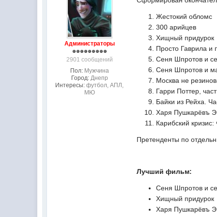
Сформирован окончател
Жестокий обломс
300 арийцев
Хищный придурок
Администраторы
Просто Гаврила и 
Сеня Шпротов и с
2901 сообщений
Сеня Шпротов и м
Пол:
Мужчина
Город:
Днепр
Москва не резино
Интересы:
футбол, АПЛ,
Гарри Поттер, час
МЮ
Байки из Рейха. Ч
Харя Пушкарёвъ Э
Карибский кризис:
Претенденты по отдель
Лучший фильм:
Сеня Шпротов и с
Хищный придурок
Харя Пушкарёвъ Э