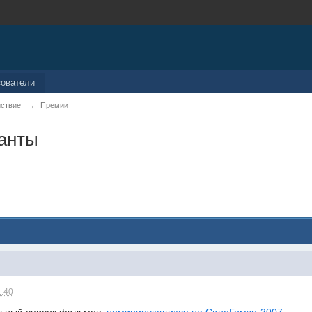
зователи
йствие
→
Премии
анты
1:40