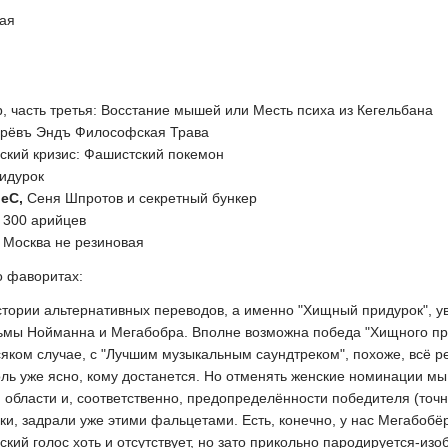
вая
, часть третья: Восстание мышей или Месть психа из Кегельбана
арёвъ Эндъ Философская Трава
бский кризис: Фашистский покемон
идурок
реС
,
Сеня Шпротов и секретный бункер
300 арийцев
Москва не резиновая
 о фаворитах:
стории альтернативных переводов, а именно "Хищный придурок", ув
ьмы Нойманна и Мегабобра. Вполне возможна победа "Хищного при
сяком случае, с "Лучшим музыкальным саундтреком", похоже, всё 
ль уже ясно, кому достанется. Но отменять женские номинации мы 
й области и, соответственно, предопределённости победителя (точ
ки, задрали уже этими фальцетами. Есть, конечно, у нас Мегабобё
кий голос хоть и отсутствует, но зато прикольно пародируется-изо