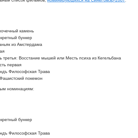
ьный список фильмов,
номинирующихся на СинеГомэр-2007
.
почечный камень
екретный бункер
аньяк из Амстердама
вая
ть третья: Восстание мышей или Месть психа из Кегельбана
асть первая
ндъ Философская Трава
 Фашистский покемон
ным номинациям:
екретный бункер
ндъ Философская Трава