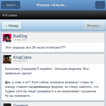
Форум «Альянса вольных переводчиков»
← Serial Gubernator
4-й сезон
« Назад
Вперед »
BadDog
14 Aug 2017
Этот укурышь все 28 часов отсмотрел???
KingCobra
14 Aug 2017
Большому (тонущему?) кораблю - большая рецензия. Все
правильно сделал.
Дог,
а чому и нiт? Хотя сейчас возможно возникнут споры по
поводу главное како
демона
еда форума, но спешу заметить, что
Гудвин хотя бы пишет развернуто и не нахваливает скушанное.
Ну вы понимаете...
Goodwin