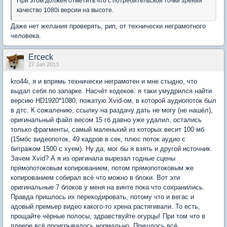
При этом должен отметить что с потребительской точки зрения
качество 1080i версии на высоте.
Даже нет желания проверять, рип, от технически неграмотного
человека.
Erceck
27 Jan 2013
kro44i, я и впрямь технически неграмотен и мне стыдно, что
выдал себя по запарке. Насчёт кодеков: я таки умудрился найти
версию HD1920*1080, пожатую Xvid-ом, в которой аудиопоток был
в дтс. К сожалению, ссылку на раздачу дать не могу (не нашёл),
оригинальный файл весом 15 гб давно уже удалил, остались
только фрагменты, самый маленький из которых весит 100 мб
(15мбс видеопоток, 49 кадров в сек, плюс поток аудио с
битражом 1500 с хуем). Ну да, мог бы я взять и другой источник.
Зачем Xvid? А я из оригинала вырезал годные сцены
прямопотоковым копированием, потом прямопотоковым же
копированием собирал всё что можно в блоки. Вот эти
оригинальные 7 блоков у меня на винте пока что сохранились.
Правда пришлось их перекодировать, потому что и вегас и
адовый премьер видео какого-то хрена растягивали. То есть,
прощайте чёрные полосы, здравствуйте огурцы! При том что в
плеере всё проигрывалось нормально. Пришлось всё