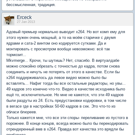
бессмысленная, традиция.
Erceck
27 Jan 2013
Адовый премьер нормально выводит х264. Но вот комп ему для
этого нужен очень мощный, а то на моём старичке с двумя
ядрами и сата-2 винтом оно кодируется сутками. Да и
монтировать с просмотром вообще невозможно: всё так
тормозит...
Mkvmerge... Крочи, ты шутишь? Нет, спасибо. В виртуалдабе
можно спокойно обрезать с точностью до кадра, потом снова
соединить и ничуть не потерять от этого в качестве. Если бы
х264 поддерживалось да левое видео можно было бы
вставлять... Нафиг тогда бы все остальные редакторы, но увы...
49 кадров это конечно что-то. Видео в качестве исходника было
ещё то, исключительное. Но мне не кажется, что эти 49 кадров
были раздуты из 24. Есть предустановки кодировки, в том числе
в вегасе где в настройках 50-60 кадров в сек. Это что-то из
обласи блюреев.
Только кажется мне, что все эти споры- переливание из пустого в
порожнее. В конце концов, всегда можно было бы перекодировать
отрендеренный вмв в х264. Правда вот качества это врядли бы
прибавило.