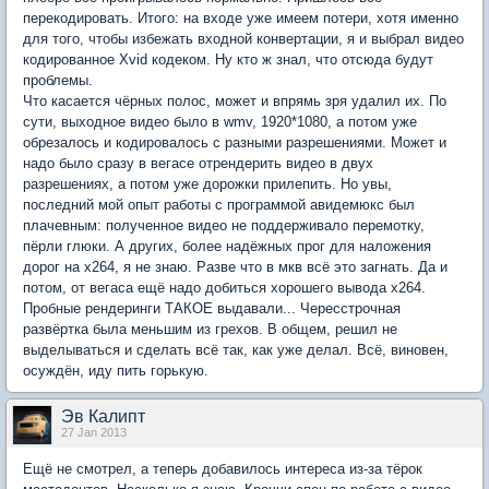
перекодировать. Итого: на входе уже имеем потери, хотя именно
для того, чтобы избежать входной конвертации, я и выбрал видео
кодированное Xvid кодеком. Ну кто ж знал, что отсюда будут
проблемы.
Что касается чёрных полос, может и впрямь зря удалил их. По
сути, выходное видео было в wmv, 1920*1080, а потом уже
обрезалось и кодировалось с разными разрешениями. Может и
надо было сразу в вегасе отрендерить видео в двух
разрешениях, а потом уже дорожки прилепить. Но увы,
последний мой опыт работы с программой авидемюкс был
плачевным: полученное видео не поддерживало перемотку,
пёрли глюки. А других, более надёжных прог для наложения
дорог на х264, я не знаю. Разве что в мкв всё это загнать. Да и
потом, от вегаса ещё надо добиться хорошего вывода х264.
Пробные рендеринги ТАКОЕ выдавали... Чересстрочная
развёртка была меньшим из грехов. В общем, решил не
выделываться и сделать всё так, как уже делал. Всё, виновен,
осуждён, иду пить горькую.
Эв Калипт
27 Jan 2013
Ещё не смотрел, а теперь добавилось интереса из-за тёрок