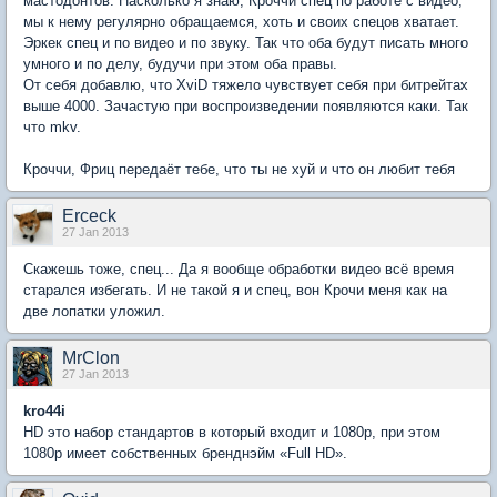
мастодонтов. Насколько я знаю, Кроччи спец по работе с видео,
мы к нему регулярно обращаемся, хоть и своих спецов хватает.
Эркек спец и по видео и по звуку. Так что оба будут писать много
умного и по делу, будучи при этом оба правы.
От себя добавлю, что XviD тяжело чувствует себя при битрейтах
выше 4000. Зачастую при воспроизведении появляются каки. Так
что mkv.
Кроччи, Фриц передаёт тебе, что ты не хуй и что он любит тебя
Erceck
27 Jan 2013
Скажешь тоже, спец... Да я вообще обработки видео всё время
старался избегать. И не такой я и спец, вон Крочи меня как на
две лопатки уложил.
MrClon
27 Jan 2013
kro44i
HD это набор стандартов в который входит и 1080p, при этом
1080p имеет собственных бренднэйм «Full HD».