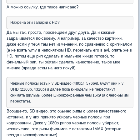
А можно ссылку, где такое написано?
Нахрена эти запарки с HD?
Да мы так, просто, просвещаем друг друга. Да и каждый
задрачивается по-своему, я например, за качество картинки,
даже если у тебя там нет изменений, по сравнению с оригиналом
(а не взять wmv в непонятном HD, перегнать его в avi, опять же в
HD, потом еще рип сделать и мыльное кинцо готово), то
финальный рип, ты обязан сделать качественно, такое мое
мнение (правда всем на него похуй).
Чёрные полосы есть и у SD-видео (480p/i, 576p/i), будут они и у
UHD (2160p, 4320p) и далее пока киноделы не перестанут
снимать фильмы более широкоэкранные чем 16х9 (а с чего-бы им
перестать).
Вообще-то, SD видео, это обычно рипы с более качественного
истоника, и у них принято убирать черные полосы при
кодировании. Даже у 1080p рипов черные полосы убирают,
исключение, это рипы фильмов с вставками IMAX (которые
всегда широкоформатные).