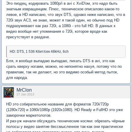
Это пиздец, кодировать 1080p/i в avi с XviD'ом, это надо быть
знатным извращенцем. Плюс, техническое описалово какое-то
левое, в HD написано, что звук DTS, однако ниже написано, что в
720i звук AC3, не знаю, может я такой один, но обычно под HD
подразумевают как раз 720i, а 1080i - это full HD. В данных к
видео вообще нет упоминания о 720i, которое вроде как
присутствует в раздаче.
HD: DTS, 1 536 Кбит/сек 48kHz, 6ch
Бля, я вообще выпадаю выпадаю, пихать DTS в avi, это как
срать кверху ногами, можно, но непонятно нахуя, потому что по
правилам, так не делают, но это видимо особый метод пыток,
для народа.
MrClon
27 Jan 2013
HD это собирательное название для форматов 720i/720p
(1280x720) и 1080i/1080p (1920x1080). HD Ready и FullHD это уже
заморочки маркетологов.
И раз-уж начали обсуждать технические косяки: обрезать чёрные
полосы у видео занятие бессмысленное так-как они практически