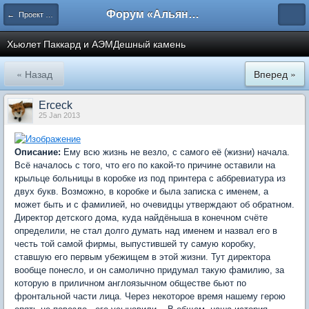
Форум «Альянса вольных переводчиков»
← Проект возмездия
Хьюлет Паккард и АЭМДешный камень
« Назад
Вперед »
Erceck
25 Jan 2013
Описание:
Ему всю жизнь не везло, с самого её (жизни) начала.
Всё началось с того, что его по какой-то причине оставили на
крыльце больницы в коробке из под принтера с аббревиатура из
двух букв. Возможно, в коробке и была записка с именем, а
может быть и с фамилией, но очевидцы утверждают об обратном.
Директор детского дома, куда найдёныша в конечном счёте
определили, не стал долго думать над именем и назвал его в
честь той самой фирмы, выпустившей ту самую коробку,
ставшую его первым убежищем в этой жизни. Тут директора
вообще понесло, и он самолично придумал такую фамилию, за
которую в приличном англоязычном обществе бьют по
фронтальной части лица. Через некоторое время нашему герою