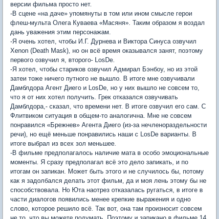
версии фильма просто нет.
-В сцене «на даче» упомянуты в том или ином смысле герои
флеш-мульта Олега Куваева «Масяня». Таким образом я воздал
дань уважения этим персонажам.
-Я очень хотел, чтобы И.Г. Дурнева и Виктора Синуса озвучил
Xenon (Death Mask), но он всё время оказывался занят, поэтому
первого озвучил я, второго- LosDe.
-Я хотел, чтобы стариков озвучил Адмирал Бэнбоу, но из этой
затеи тоже ничего путного не вышло. В итоге мне озвучивали
Дамблдора Агент Диего и LosDe, но у них вышло не совсем то,
что я от них хотел получить. Грек отказался озвучивать
Дамблдора,- сказал, что времени нет. В итоге озвучил его сам. С
Флитвиком ситуация в общем-то аналогична. Мне не совсем
понравился «Брежнев» Агента Диего (из-за нечленораздельности
речи), но ещё меньше понравились наши с LosDe варианты. В
итоге выбрал из всех зол меньшее.
-В фильме предполагалось наличие мата в особо эмоциональные
моменты. Я сразу предполагал всё это дело запикать, и по
итогам он запикан. Может быть этого и не случилось бы, потому
как я задолбался делать этот фильм, да и моя лень этому бы не
способствовала. Но Юта наотрез отказалась ругаться, в итоге в
части диалогов появились менее крепкие выражения и одно
слово, которое решило всё. Так вот, она там произносит совсем
не то, что вы можете подумать. Поэтому и запикано в фильме 14