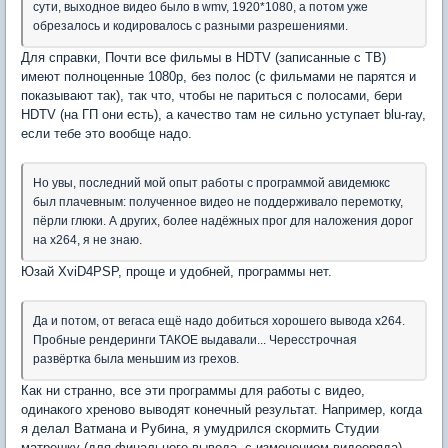
сути, выходное видео было в wmv, 1920*1080, а потом уже
обрезалось и кодировалось с разными разрешениями.
Для справки, Почти все фильмы в HDTV (записанные с ТВ)
имеют полноценные 1080p, без полос (с фильмами не парятся и
показывают так), так что, чтобы не париться с полосами, бери
HDTV (на ГП они есть), а качество там не сильно уступает blu-ray,
если тебе это вообще надо.
Но увы, последний мой опыт работы с программой авидемюкс
был плачевным: полученное видео не поддерживало перемотку,
пёрли глюки. А других, более надёжных прог для наложения дорог
на х264, я не знаю.
Юзай XviD4PSP, проще и удобней, программы нет.
Да и потом, от вегаса ещё надо добиться хорошего вывода х264.
Пробные рендеринги ТАКОЕ выдавали... Чересстрочная
развёртка была меньшим из грехов.
Как ни странно, все эти программы для работы с видео,
одинакого хреново выводят конечный результат. Например, когда
я делал Ватмана и Рубина, я умудрился скормить Студии
матрешку (для финального вывода, с изменением видеоряда),