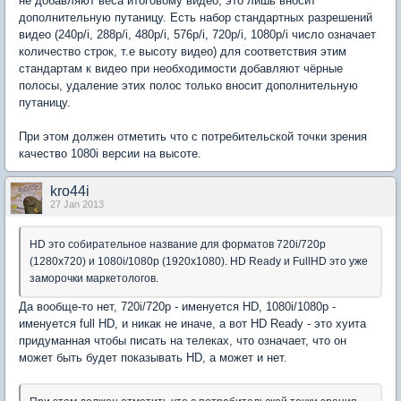
не добавляют веса итоговому видео, это лишь вносит
дополнительную путаницу. Есть набор стандартных разрешений
видео (240p/i, 288p/i, 480p/i, 576p/i, 720p/i, 1080p/i число означает
количество строк, т.е высоту видео) для соответствия этим
стандартам к видео при необходимости добавляют чёрные
полосы, удаление этих полос только вносит дополнительную
путаницу.
При этом должен отметить что с потребительской точки зрения
качество 1080i версии на высоте.
kro44i
27 Jan 2013
HD это собирательное название для форматов 720i/720p
(1280x720) и 1080i/1080p (1920x1080). HD Ready и FullHD это уже
заморочки маркетологов.
Да вообще-то нет, 720i/720p - именуется HD, 1080i/1080p -
именуется full HD, и никак не иначе, а вот HD Ready - это хуита
придуманная чтобы писать на телеках, что означает, что он
может быть будет показывать HD, а может и нет.