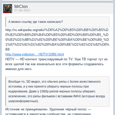
MrClon
27 Jan 2013
А можно ссылку, где такое написано?
http://ru.wikipedia.org/wiki/%D0%A2%D0%B5%D0%BB%D0%B5%D
0%B2%D0%B8%D0%B4%D0%B5%D0%BD%D0%B8%D0%B5_%D
0%B2%D1%8B%D1%81%D0%BE%D0%BA%D0%BE%D0%B9_%D
1%87%D1%91%D1%82%D0%BA%D0%BE%D1%81%D1%82%D0%
B8
http://www.videoton....HDTV/1080i.html
HDTV — HD контент транслируемый по TV. Уши ТВ торчат тут из
всех щелей так как изначально все эти форматы создавались
именно для него.
Вообще-то, SD видео, это обычно рипы с более качественного
истоника, и у них принято убирать черные полосы при
кодировании. Даже у 1080p рипов черные полосы убирают,
исключение, это рипы фильмов с вставками IMAX (которые всегда
широкоформатные).
Источник не принципиален. Удаление чёрный полос —
устоявшаяся в пиратском сообществе, но совершенно