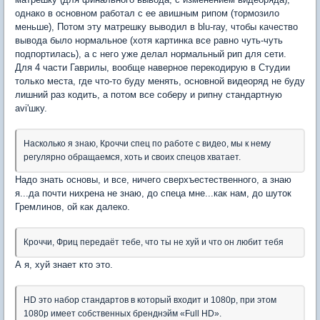
однако в основном работал с ее авишным рипом (тормозило
меньше), Потом эту матрешку выводил в blu-ray, чтобы качество
вывода было нормальное (хотя картинка все равно чуть-чуть
подпортилась), а с него уже делал нормальный рип для сети.
Для 4 части Гаврилы, вообще наверное перекодирую в Студии
только места, где что-то буду менять, основной видеоряд не буду
лишний раз кодить, а потом все соберу и рипну стандартную
avi'шку.
Насколько я знаю, Кроччи спец по работе с видео, мы к нему
регулярно обращаемся, хоть и своих спецов хватает.
Надо знать основы, и все, ничего сверхъестественного, а знаю
я...да почти нихрена не знаю, до спеца мне...как нам, до шуток
Гремлинов, ой как далеко.
Кроччи, Фриц передаёт тебе, что ты не хуй и что он любит тебя
А я, хуй знает кто это.
HD это набор стандартов в который входит и 1080p, при этом
1080p имеет собственных бренднэйм «Full HD».