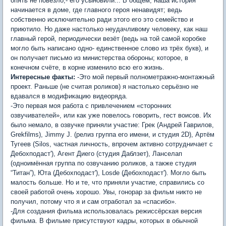
опять не повезло,- его усыновили... В общем, наша история
начинается в доме, где главного героя ненавидят; ведь
собственно исключительно ради этого его это семейство и
приютило. Но даже настолько неудачливому человеку, как наш
главный герой, периодически везёт (ведь на той самой коробке
могло быть написано одно- единственное слово из трёх букв), и
он получает письмо из министерства обороны; которое, в
конечном счёте, в корне изменило всю его жизнь.
Интересные факты:
-Это мой первый полнометражно-монтажный
проект. Раньше (не считая роликов) я настолько серьёзно не
вдавался в модификацию видеоряда.
-Это первая моя работа с привлечением «сторонних
озвучивателей», или как уже повелось говорить, гест воисов. Их
было немало, в озвучке приняли участие: Грек (Андрей Гаврилов,
Grekfilms), Jimmy J. (релиз группа его имени, и студия 2D), Артём
Тугеев (Silos, частная личность, впрочем активно сотрудничает с
Дебохподаст'), Агент Диего (студия Даблзет), Ланселап
(одноимённая группа по озвучанию роликов, а также студия
“Титан”), Юта (Дебохподаст'), Losde (Дебохподаст'). Могло быть
малость больше. Но и те, что приняли участие, справились со
своей работой очень хорошо. Увы, гонорар за фильм никто не
получил, потому что я и сам отработал за «спасибо».
-Для создания фильма использовалась режиссёрская версия
фильма. В фильме присутствуют кадры, которых в обычной