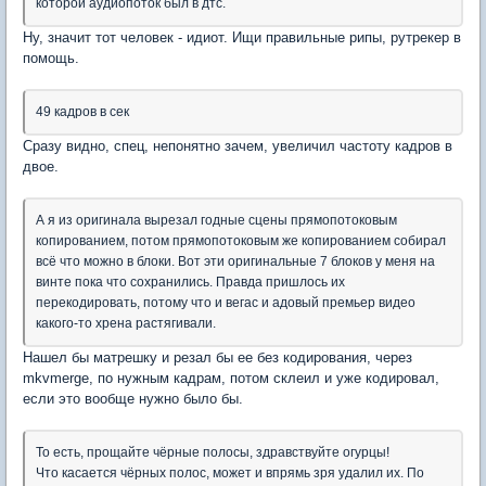
которой аудиопоток был в дтс.
Ну, значит тот человек - идиот. Ищи правильные рипы, рутрекер в
помощь.
49 кадров в сек
Сразу видно, спец, непонятно зачем, увеличил частоту кадров в
двое.
А я из оригинала вырезал годные сцены прямопотоковым
копированием, потом прямопотоковым же копированием собирал
всё что можно в блоки. Вот эти оригинальные 7 блоков у меня на
винте пока что сохранились. Правда пришлось их
перекодировать, потому что и вегас и адовый премьер видео
какого-то хрена растягивали.
Нашел бы матрешку и резал бы ее без кодирования, через
mkvmerge, по нужным кадрам, потом склеил и уже кодировал,
если это вообще нужно было бы.
То есть, прощайте чёрные полосы, здравствуйте огурцы!
Что касается чёрных полос, может и впрямь зря удалил их. По