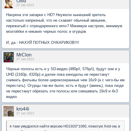
Oxid
27 Jan 2013
Нахрена эти запарки с HD? Неужели нынешний зритель
настолько капризный, что не схавает обычный авишник,
пережатый с отрендеренного wmv? Минимум настроек, минимум
мозгоёбки и никаких черных полос и огурцов.
И, да - НАХУЙ ПОТНЫХ ОЧКАРИКОВ!!!!
MrClon
27 Jan 2013
Чёрные полосы есть и у SD-видео (480p/i, 576p/i), будут они и у
UHD (2160p, 4320p) и далее пока киноделы не перестанут
снимать фильмы более широкоэкранные чем 16х9 (а с чего-бы им
перестать). Огурцы так-же были, есть и будут (аминь), пока люде
не перестанут обрезать эти полосы или смешивать 19х9 и 4х3
видео.
kro44i
27 Jan 2013
я таки умудрился найти версию HD1920*1080, пожатую Xvid-ом, в