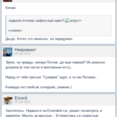
Качаю.
задрали потники, нафига ещё один?!
/>
и ниипет.
Да-да. Хотел это написать, но передумал.
Некромант
26 Jan 2013
Эркек, ну правда, нахера Потник, да еще первый? Их реально
дохрена (в том числе и монтажные есть).
Народ от тебя третьих "Сумерек" ждет, а ты им Потника...
Команда гест-войсов солидная, уважаю.)
Erceck
26 Jan 2013
Захотелось. Нарвался на Extended cut, решил посмотреть и
зацепило. Мысль за мыслью... И понеслась со скоростью