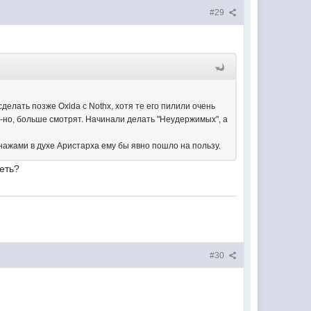
#29
делать позже Oxidа с Nothx, хотя те его пилили очень
с-но, больше смотрят. Начинали делать "Неудержимых", а
нажами в духе Аристарха ему бы явно пошло на пользу.
реть?
#30