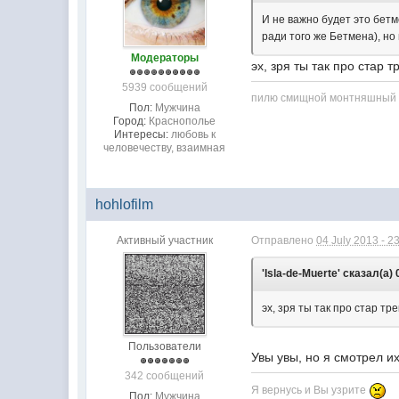
И не важно будет это бет
ради того же Бетмена), н
Модераторы
эх, зря ты так про стар 
5939 сообщений
пилю смищной монтняшный пе
Пол:
Мужчина
Город:
Краснополье
Интересы:
любовь к
человечеству, взаимная
hohlofilm
Активный участник
Отправлено
04 July 2013 - 2
'Isla-de-Muerte' сказал(а)
эх, зря ты так про стар т
Пользователи
Увы увы, но я смотрел и
342 сообщений
Я вернусь и Вы узрите
Пол:
Мужчина