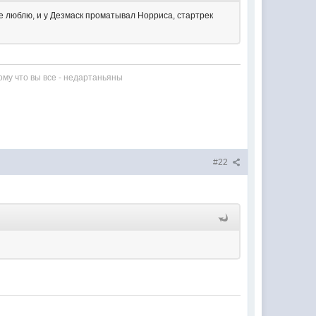
е люблю, и у Дезмаск проматывал Норриса, стартрек
му что вы все - недартаньяны
#22