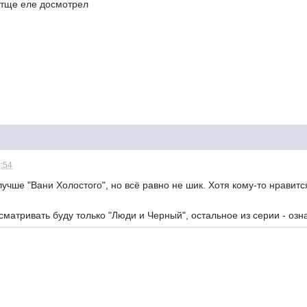
атще еле досмотрел
0:54
лучше "Вани Холостого", но всё равно не шик. Хотя кому-то нравитс
матривать буду только "Люди и Черный", остальное из серии - озн