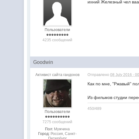
ихний Железный чел ва
Пользователи
4235 сообщений
Goodwin
Активист сайта гандонов
Отправлено
08 July 2016 - 0
Как по мне, "Ржавый" по
Из фильмов студии перес
450/489
Пользователи
7275 сообщений
Пол:
Мужчина
Город:
Россия, Санкт-
Петербург