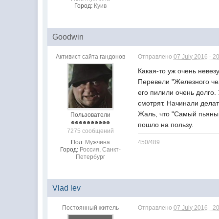
Город:
Куив
Goodwin
Активист сайта гандонов
Отправлено
07 July 2016 - 2
Какая-то уж очень невез
Перевели "Железного чел
его пилили очень долго.
смотрят. Начинали делат
Жаль, что "Самый пьяный
Пользователи
пошло на пользу.
7275 сообщений
Пол:
Мужчина
450/489
Город:
Россия, Санкт-
Петербург
Vlad lev
Постоянный житель
Отправлено
07 July 2016 - 2