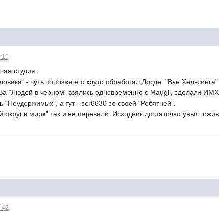
0:19
учая студия.
овека" - чуть попозже его круто обработал Лосде. "Ван Хельсинга" 
 За "Людей в черном" взялись одновременно с Maugli, сделали ИМХ
ь "Неудержимых", а тут - ser6630 со своей "Ребятней".
 округ в мире" так и не перевели. Исходник достаточно уныл, ож
0:42