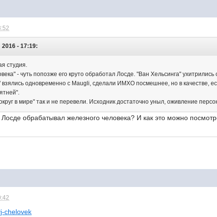
8:52
2016 - 17:19:
ая студия.
ека" - чуть попозже его круто обработал Лосде. "Ван Хельсинга" ухитрились с
" взялись одновременно с Maugli, сделали ИМХО посмешнее, но в качестве, е
бятней".
круг в мире" так и не перевели. Исходник достаточно уныл, оживление персо
то Лосде обрабатывал железного человека? И как это можно посмот
0:42
yj-chelovek