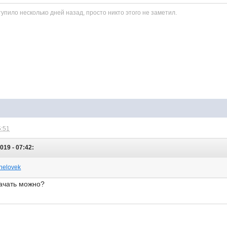
пило несколько дней назад, просто никто этого не заметил.
5:51
019 - 07:42:
-chelovek
качать можно?