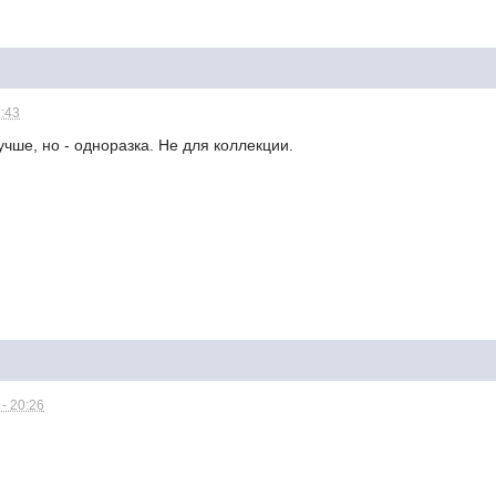
7:43
учше, но - одноразка. Не для коллекции.
- 20:26