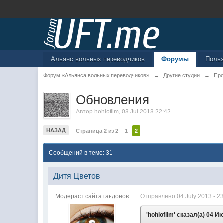
Альянс вольных переводчиков
Форумы
Поль
Форум «Альянса вольных переводчиков»
→
Другие студии
→
Про
Обновления
Автор
hohlofilm
,
03 Jul 2013 22:42
НАЗАД
Страница 2 из 2
1
2
Сообщений в теме: 31
Дитя Цветов
Модераст сайта гандонов
Отправлено
04 July 2013 - 2
'hohlofilm' сказал(а) 04 И