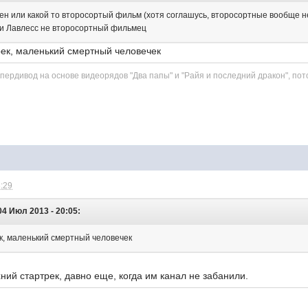
мен или какой то второсортый фильм (хотя соглашусь, второсортные вообще н
о и Лавлесс не второсортный фильмец
трек, маленький смертный человечек
рдивод на основе видеорядов "Два папы" и "Райя и последний дракон", пото
3:29
 04 Июл 2013 - 20:05:
рек, маленький смертный человечек
хний стартрек, давно еще, когда им канал не забанили.