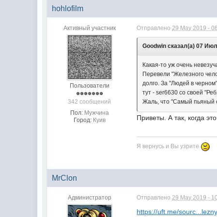
hohlofilm
Активный участник
Отправлено
29 May 2019 - 0
Goodwin сказал(а) 07 Июл 
Какая-то уж очень невезуч
Перевели "Железного челов
долго. За "Людей в черном
Пользователи
тут - ser6630 со своей "Ре
342 сообщений
Жаль, что "Самый пьяный о
Пол:
Мужчина
Приветы. А так, когда э
Город:
Куив
Я вернусь и Вы узрите
MrClon
Администратор
Отправлено
29 May 2019 - 1
https://uft.me/sourc...lezn