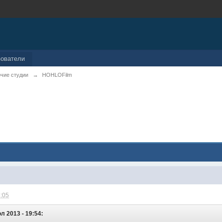
зователи
чие студии
→
HOHLOFilm
3:05
юл 2013 - 19:54: