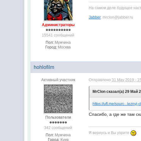
На самом деле будущее насту
Jabber
: mrclon@jabber.ru
Администраторы
15541 сообщений
Пол:
Мужчина
Город:
Москва
hohlofilm
Активный участник
Отправлено
31 May 2019 - 1
MrClon сказал(а) 29 Май 2
https://uft.me/sourc...leznyj
Спасибо, а где же там с
Пользователи
342 сообщений
Я вернусь и Вы узрите
Пол:
Мужчина
Город:
Куив