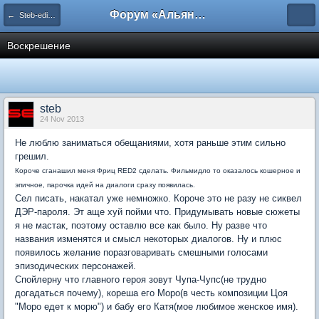
Форум «Альянса вольных переводчиков»
← Steb-edition
Воскрешение
steb
24 Nov 2013
Не люблю заниматься обещаниями, хотя раньше этим сильно
грешил.
Короче сганашил меня Фриц RED2 сделать. Фильмидло то оказалось кошерное и
эпичное, парочка идей на диалоги сразу появилась.
Сел писать, накатал уже немножко. Короче это не разу не сиквел
ДЭР-пароля. Эт аще хуй пойми что. Придумывать новые сюжеты
я не мастак, поэтому оставлю все как было. Ну разве что
названия изменятся и смысл некоторых диалогов. Ну и плюс
появилось желание поразговаривать смешными голосами
эпизодических персонажей.
Спойлерну что главного героя зовут Чупа-Чупс(не трудно
догадаться почему), кореша его Моро(в честь композиции Цоя
"Моро едет к морю") и бабу его Катя(мое любимое женское имя).