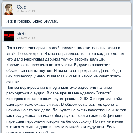
Oxid
25 Nov 2013
Я ж и говорю. Брюс Виллис.
steb
27 Nov 2013
Пока писал сценарий к рэду2 получил положительный отзыв к
хшх2. Пересмотрел. И мне понравилось то, что я когда-то делал.
Что дало нефиговый двойной толчок творить дальше.
Короче. есть проблема по тех.части. Будучи в анабиозе я
обзавелся новым ноутом. И всем то он прекрасен. Да вот беда -
64х процессор у него. И вегас11 х64 ни в какую не хочет жрать
avi-шки.
При конвертировании в mpg и монтаже видео ряд начинает
расходиться с аудио. В свое время мне удалось "спасти"
исходник с вставленным саундтреком к ХШХ-3 в один avi-файл.
Сценарий тоже оказался жив. В общем осталось ток сделать
начитку на это все дело. Да, будет не очень качественно и не так
как я задумывал вначале: без двухголоски и языковой фишки(в
паре сцен персонажи говорят на белорусском). Но тем не менее
это может быть издано в самом ближайшем будущем. Если
поможете решить проблему.