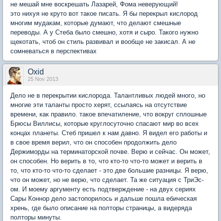
не мешай мне воскрешать Лазарей, Фома неверующий!
это нихуя не круто вот такое писать. Я бы перекрыл кислород
многим мудакам, которые думают, что делают смешные
переводы. А у Стеба было смешно, хотя и сыро. Такого нужно
щекотать, чтоб он стиль развивал и вообще не закисал. А не
сомневаться в перспективах
Oxid
25 Nov 2013
Дело не в перекрытии кислорода. Талантливых людей много, но
многие эти таланты просто херят, ссылаясь на отсутствие
времени, как правило. такое впечатиление, что вокруг сплошные
Брюсы Виллисы, которые круглосуточно спасают мир во всех
концах планеты. Стеб пришел к нам давно. Я видел его работы и
в свое время верил, что он способен продолжить дело
Держиморды на терминаторской почве. Верю и сейчас. Он может,
он способен. Но верить в то, что кто-то что-то может и верить в
то, что кто-то что-то сделает - это две большие разницы. Я верю,
что он может, но не верю, что сделает. Та же ситуация с ТриЭс-
ом. И моему аргументу есть подтверждение - на двух сериях
Сары Коннор дело застопорилось и дальше пошла ебическая
хрень, где было описание на полторы страницы, а видеряда
полторы минуты.