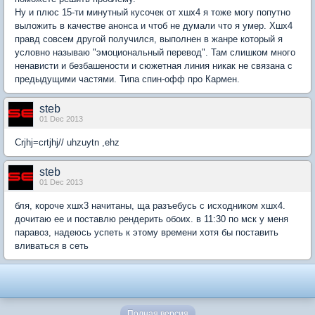
Ну и плюс 15-ти минутный кусочек от хшх4 я тоже могу попутно
выложить в качестве анонса и чтоб не думали что я умер. Хшх4
правд совсем другой получился, выполнен в жанре который я
условно называю "эмоциональный перевод". Там слишком много
ненависти и безбашености и сюжетная линия никак не связана с
предыдущими частями. Типа спин-офф про Кармен.
steb
01 Dec 2013
Crjhj=crtjhj// uhzuytn ,ehz
steb
01 Dec 2013
бля, короче хшх3 начитаны, ща разъебусь с исходником хшх4.
дочитаю ее и поставлю рендерить обоих. в 11:30 по мск у меня
паравоз, надеюсь успеть к этому времени хотя бы поставить
вливаться в сеть
Полная версия