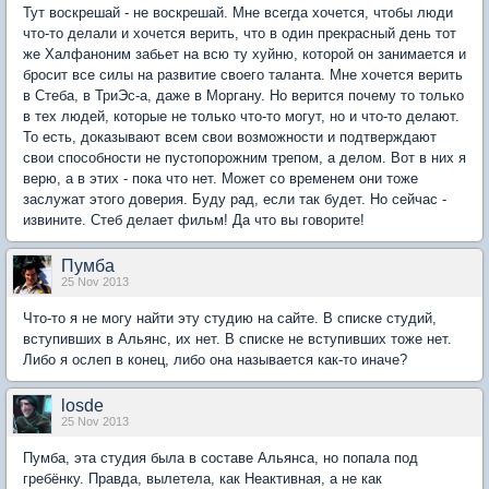
Тут воскрешай - не воскрешай. Мне всегда хочется, чтобы люди
что-то делали и хочется верить, что в один прекрасный день тот
же Халфаноним забьет на всю ту хуйню, которой он занимается и
бросит все силы на развитие своего таланта. Мне хочется верить
в Стеба, в ТриЭс-а, даже в Моргану. Но верится почему то только
в тех людей, которые не только что-то могут, но и что-то делают.
То есть, доказывают всем свои возможности и подтверждают
свои способности не пустопорожним трепом, а делом. Вот в них я
верю, а в этих - пока что нет. Может со временем они тоже
заслужат этого доверия. Буду рад, если так будет. Но сейчас -
извините. Стеб делает фильм! Да что вы говорите!
Пумба
25 Nov 2013
Что-то я не могу найти эту студию на сайте. В списке студий,
вступивших в Альянс, их нет. В списке не вступивших тоже нет.
Либо я ослеп в конец, либо она называется как-то иначе?
losde
25 Nov 2013
Пумба, эта студия была в составе Альянса, но попала под
гребёнку. Правда, вылетела, как Неактивная, а не как