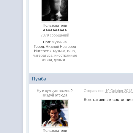
Пользователи
7379 сообщений
Пол:
Мужчина
Город:
Нижний Новгород
Интересы:
музыка, кино,
литература, иностранные
языки, деньги...
Пумба
Ну и хуль уставился?
Отправлено
10 October 2018 
Пиздуй отсюда.
Вегетативным состояние
Пользователи