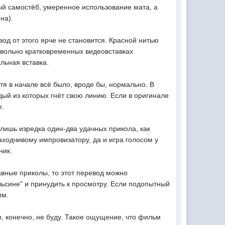
ный самостёб, умеренное использование мата, а
на).
од от этого ярче не становится. Красной нитью
довольно кратковременных видеовставках
льная вставка.
я в начале всё было, вроде бы, нормально. В
дый из которых гнёт свою линию. Если в оригинале
е.
лишь изредка один-два удачных прикола, как
аходчивому импровизатору, да и игра голосом у
ник.
авные приколы, то этот перевод можно
ельсине" и принудить к просмотру. Если подопытный
им.
я, конечно, не буду. Такое ощущение, что фильм