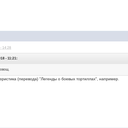
- 14:28
18 - 11:21:
 овощ.
еристика (перевода) "Легенды о боевых тортиллах", например.