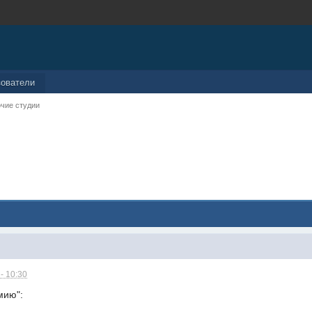
зователи
чие студии
- 10:30
мию":