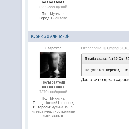
6255 сообщений
Пол:
Мужчина
Город:
Ебеняево
Юрик Землинский
Старожоп
Отправлено
10 October 2018 
Пумба сказал(а) 10 Окт 20
Получается, перевод - это
Достаточно яркая характ
Пользователи
7379 сообщений
Пол:
Мужчина
Город:
Нижний Новгород
Интересы:
музыка, кино,
литература, иностранные
языки, деньги...