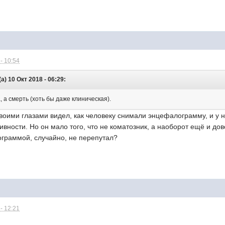
- 10:54
) 10 Окт 2018 - 06:29:
, а смерть (хоть бы даже клиническая).
 своими глазами видел, как человеку снимали энцефалограмму, и у 
тивности. Но он мало того, что не коматозник, а наоборот ещё и до
ограммой, случайно, не перепутал?
- 12:21