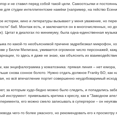
автор и не ставил перед собой такой цели. Самоотсылки и постоян
е для студии интеллигентские намёки (например, на гейство Есени
е истории, кино и литературы вызывают у меня уважение, но перев
ости" баб. Монтаж есть, и заключается он в многочисленных, но 
х). Цитат в диалогах по минимуму, была одна-единственная музыка
ьма по какой-то необъяснимой причине задребезжал микрофон, хот
лове у Билли Милигана, уживается огромное число персонажей, каж
арнации, то здесь я даже не знаю, как объяснить их взаимодействи
, как энцефалограмма у коматозника: прямая линия – нет юмора, 
альше снова сонное болото. Нужно отдать должное Franky БО, как н
ная, но всё впечатление портит совершенно неудобоваримый исход
ет, за которым худо-бедно можно было следить, и попадались заб
ный инструмент: привязывать критика к креслу, как в "Заводном ап
сперимента, его можно смело записывать в супергерои – он неуязв
ревода чего-то более ужасного, но рекомендовать его к просмотру 