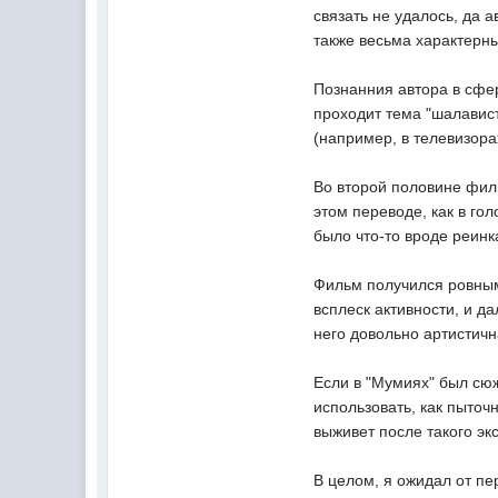
связать не удалось, да 
также весьма характерны
Познанния автора в сфер
проходит тема "шалавист
(например, в телевизора
Во второй половине фил
этом переводе, как в го
было что-то вроде реинк
Фильм получился ровным
всплеск активности, и д
него довольно артистич
Если в "Мумиях" был сюж
использовать, как пыточ
выживет после такого эк
В целом, я ожидал от пе