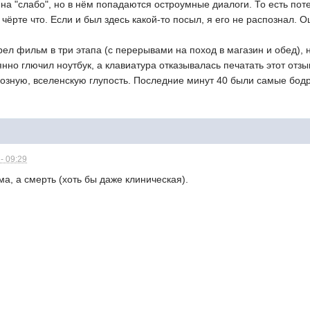
 на "слабо", но в нём попадаются остроумные диалоги. То есть поте
чёрте что. Если и был здесь какой-то посыл, я его не распознал. О
отрел фильм в три этапа (с перерывами на поход в магазин и обед),
нно глючил ноутбук, а клавиатура отказывалась печатать этот отзы
иозную, вселенскую глупость. Последние минут 40 были самые бод
- 09:29
ма, а смерть (хоть бы даже клиническая).