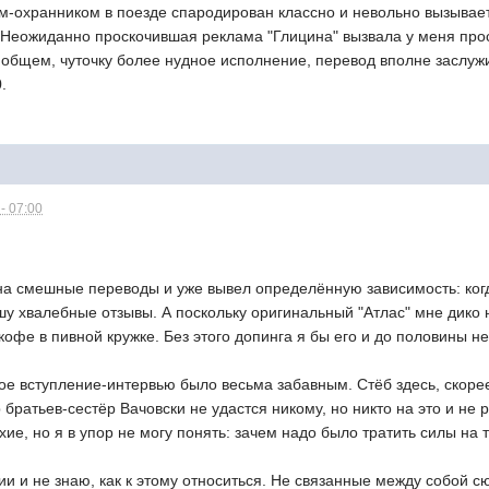
м-охранником в поезде спародирован классно и невольно вызывает у
 Неожиданно проскочившая реклама "Глицина" вызвала у меня прос
 общем, чуточку более нудное исполнение, перевод вполне заслужи
.
- 07:00
на смешные переводы и уже вывел определённую зависимость: ког
у хвалебные отзывы. А поскольку оригинальный "Атлас" мне дико н
кофе в пивной кружке. Без этого допинга я бы его и до половины не
ное вступление-интервью было весьма забавным. Стёб здесь, скоре
братьев-сестёр Вачовски не удастся никому, но никто на это и не р
ие, но я в упор не могу понять: зачем надо было тратить силы на 
ии и не знаю, как к этому относиться. Не связанные между собой 