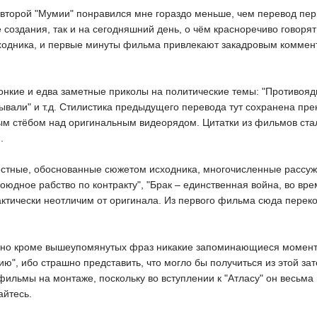
 второй "Мумии" понравился мне гораздо меньше, чем перевод пер
ё создания, так и на сегодняшний день, о чём красноречиво говоря
ходника, и первые минуты фильма привлекают закадровым коммен
нкие и едва заметные приколы на политические темы: "Противоядие
ывали" и т.д. Стилистика предыдущего перевода тут сохранена пр
м стёбом над оригинальным видеорядом. Цитатки из фильмов стал
.
стные, обоснованные сюжетом исходника, многочисленные рассужде
боюдное рабство по контракту", "Брак – единственная война, во вре
практически неотличим от оригинала. Из первого фильма сюда пер
но кроме вышеупомянутых фраз никакие запоминающиеся моменты 
ю", ибо страшно представить, что могло бы получиться из этой зат
льмы на монтаже, поскольку во вступлении к "Атласу" он весьма 
айтесь.