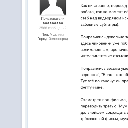
Как ни странно, перевод
работа, как на момент е
стёб над видеорядом ис
Пользователи
забавные субтитры).
2568 сообщений
Пол:
Мужчина
Понравились довольно то
Город:
Зеленоград
здесь чиновники уже поб
великолепным, ироничны
интеллигентские отсылки
Понравились весьма уме
верности", "Брак – это о
Тут всё по канону: он 
феттуччине.
Отсмотрел пол-фильма, 
переводить третью "Муми
дальнейшем сокращать фи
трёхчасовой фильм, муч