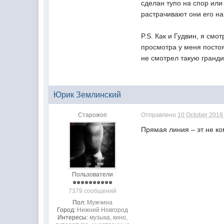
сделан тупо на спор или
растрачивают они его на 
P.S. Как и Гудвин, я см
просмотра у меня постоя
не смотрел такую гранд
Юрик Землинский
Старожоп
Отправлено
10 October 2018 
П
рямая линия – эт не ко
Пользователи
7379 сообщений
Пол:
Мужчина
Город:
Нижний Новгород
Интересы:
музыка, кино,