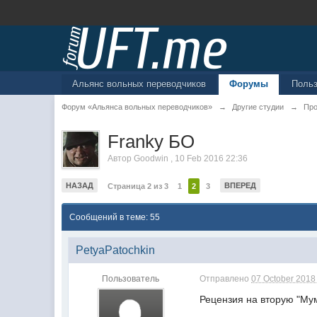
Альянс вольных переводчиков
Форумы
Поль
Форум «Альянса вольных переводчиков»
→
Другие студии
→
Про
Franky БО
Автор
Goodwin
,
10 Feb 2016 22:36
НАЗАД
ВПЕРЕД
Страница 2 из 3
1
2
3
Сообщений в теме: 55
PetyaPatochkin
Пользователь
Отправлено
07 October 2018 
Рецензия на вторую "Му