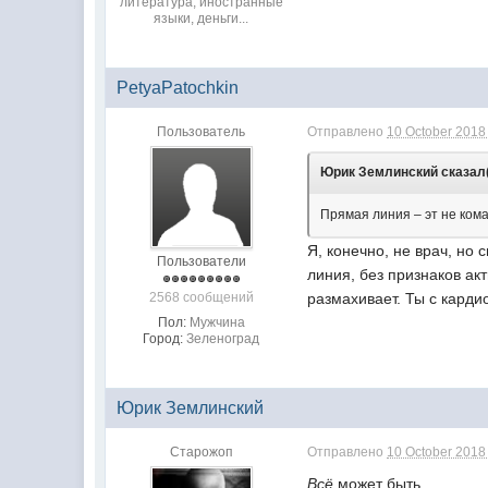
литература, иностранные
языки, деньги...
PetyaPatochkin
Пользователь
Отправлено
10 October 2018 
Юрик Землинский сказал(а
П
рямая линия – эт не кома
Я, конечно, не врач, но
Пользователи
линия, без признаков ак
2568 сообщений
размахивает. Ты с карди
Пол:
Мужчина
Город:
Зеленоград
Юрик Землинский
Старожоп
Отправлено
10 October 2018 
Всё
может быть...