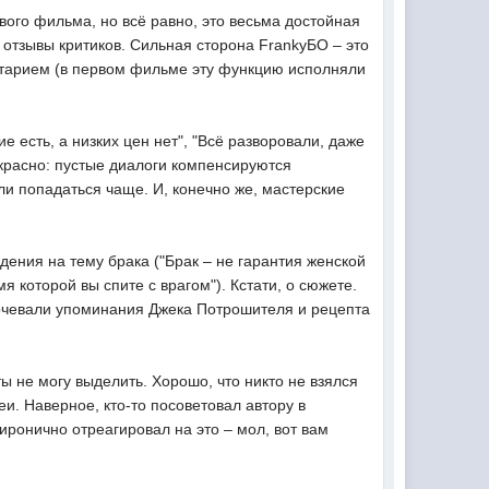
вого фильма, но всё равно, это весьма достойная
т отзывы критиков. Сильная сторона FrankyБО – это
тарием (в первом фильме эту функцию исполняли
 есть, а низких цен нет", "Всё разворовали, даже
екрасно: пустые диалоги компенсируются
и попадаться чаще. И, конечно же, мастерские
ния на тему брака ("Брак – не гарантия женской
мя которой вы спите с врагом"). Кстати, о сюжете.
екочевали упоминания Джека Потрошителя и рецепта
не могу выделить. Хорошо, что никто не взялся
еи. Наверное, кто-то посоветовал автору в
иронично отреагировал на это – мол, вот вам