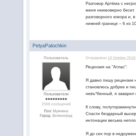
Разговор Артёма с негро
меня неимоверно бесит.
разговорного юмора и, в
нижней границе – 6 из 10
PetyaPatochkin
Пользователь
Отправлено
10 October 2018 
Рецензия на "Атлас":
Я давно пишу рецензии 
становлюсь добрее и пиш
невъ*бенный, я заварил 
Пользователи
2568 сообщений
К слову, полутораминут
Пол:
Мужчина
Спасти бездарный высер 
Город:
Зеленоград
интонации весьма неплох
Я до сих пор в недоумен