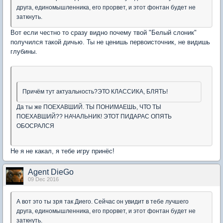
друга, единомышленника, его прорвет, и этот фонтан будет не
заткнуть.
Вот если честно то сразу видно почему твой "Белый слоник"
получился такой дичью. Ты не ценишь первоисточник, не видишь
глубины.
Причём тут актуальность?ЭТО КЛАССИКА, БЛЯТЬ!
Да ты же ПОЕХАВШИЙ. ТЫ ПОНИМАЕШЬ, ЧТО ТЫ
ПОЕХАВШИЙ?? НАЧАЛЬНИК! ЭТОТ ПИДАРАС ОПЯТЬ
ОБОСРАЛСЯ
Не я не какал, я тебе игру принёс!
Agent DieGo
09 Dec 2016
А вот это ты зря так Диего. Сейчас он увидит в тебе лучшего
друга, единомышленника, его прорвет, и этот фонтан будет не
заткнуть.