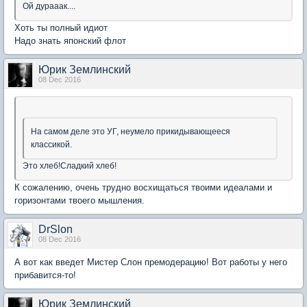
Ой дурааак....
Хоть ты полный идиот
Надо знать японский флот
Юрик Землинский
08 Dec 2016
На самом деле это УГ, неумело прикидывающееся
классикой.
Это хлеб!Сладкий хлеб!
К сожалению, очень трудно восхищаться твоими идеалами и
горизонтами твоего мышления.
DrSlon
08 Dec 2016
А вот как введет Мистер Слон премодерацию! Вот работы у него
прибавится-то!
Юрик Землинский