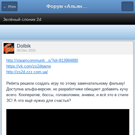
Форум «Альянса вольных переводчиков»
← Игры
Зелёный слоник 2d
Dolbik
08 Dec 2016
http://steamcommunit...s/?id=813984880
https://vk.com/zs2dgame
http://zs2d.zzz.com.ua/
Ребята решили создать игру по этому замечательному фильму!
Доступна альфа-версия, но разработчики обещают добавить кучу
всего. Кооператив, боссы, головоломки, ачивки, и всё это в стиле
ЗС! А что ещё нужно для счастья?