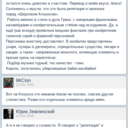
остался очень доволен и счастлив. Перевод в моём вкусе; блеск!
Склоняюсь к мысли, что это была репетиция и прокачка
перед
«
Шерлоком Клоунсом
»
.
Работа именно в стиле и духе Грека: с юморными фразочками,
каламбурами и изобретательным стёбом над исходником. Да, а
ещё (как всегда) проявлена мощная фантазия при изобретении
сюжетов серий и фамилий персонажей.
Персонажи воистину доставляют. В изобилии представлены:
ухари, лузеры и дегенераты, отрицательные существа, писари и
какари; а также - напряжённые монологи, вопиющие элементы и
прочая хрень на переплясах.
Подбор музыки годный; тех.качество - тоже.
Короче, получились уберсмешные байки-загибайки!
MrClon
12 Dec 2016
Вот на Клоунса это никаким боком не похоже, совсем другая
стилистика. Разве-что отдельные элементы вроде имён.
Юрик Землинский
12 Dec 2016
А я и не говорил о схожести. Я говорил о "репетиции" и