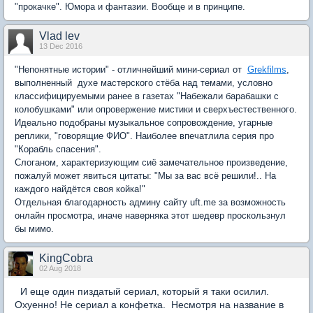
"прокачке". Юмора и фантазии. Вообще и в принципе.
Vlad lev
13 Dec 2016
"Непонятные истории" - отличнейший мини-сериал от
Grekfilms
,
выполненный духе мастерского стёба над темами, условно
классифицируемыми ранее в газетах "Набежали барабашки с
колобушками" или опровержение мистики и сверхъестественного.
Идеально подобраны музыкальное сопровождение, угарные
реплики, "говорящие ФИО". Наиболее впечатлила серия про
"Корабль спасения".
Слоганом, характеризующим сиё замечательное произведение,
пожалуй может явиться цитаты: "Мы за вас всё решили!.. На
каждого найдётся своя койка!"
Отдельная благодарность админу сайту uft.me за возможность
онлайн просмотра, иначе наверняка этот шедевр проскользнул
бы мимо.
KingCobra
02 Aug 2018
И еще один пиздатый сериал, который я таки осилил.
Охуенно! Не сериал а конфетка. Несмотря на название в