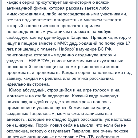
каждой серии присутствует мини-история о всякой
антинаучной фигне, которая рассказывается либо
мимокрокодилами, либо непосредственными участниками,
все это подкрепляется авторитетным мнением эксперта,
который вполне очевидно предлагает прилечь
непосредственным участникам полежать на любую
свободную коечку где-нибудь в Кащенко. Прищепка, которую
ищут в пещере вместе с МЧС; дед, ходящий по полю уже 17
лет, пришелец с планеты НибирУ в мундире ВС РФ,
пенсионерка которая «медленно отодвинула штору и
увидела… НИЧЕГО!», список меметичных и охуительных
персонажей появляющихся на метр кинопленки можно
продолжать и продолжать. Каждая серия наполнена ими под
завязку, каждая их реплика или реплика рассказчика
идеально выстроена.
Юмор абсурдный, строящийся и на игре голосом и на
монтаже и на стебе видеоряда. Каждый кадр вывернут
наизнанку, каждой секунде хронометража нашлось
применение и удачная шутка. Комичные ситуации,
созданные Гавриловым, можно смело записывать в
анекдоты, которые не стыдно будет рассказать, уж настолько
они шикарны. Порой ловил себя на мысли, что если бы не
околесица, которую озвучивает Гаврилов, все очень похоже
на всякие антинаучные педерачи с Рен-ТВ, собственно,