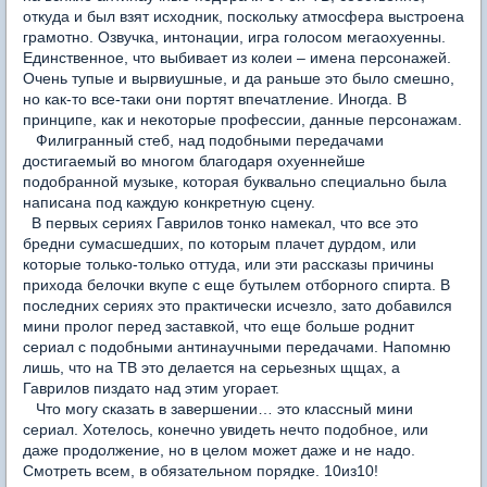
откуда и был взят исходник, поскольку атмосфера выстроена
грамотно. Озвучка, интонации, игра голосом мегаохуенны.
Единственное, что выбивает из колеи – имена персонажей.
Очень тупые и вырвиушные, и да раньше это было смешно,
но как-то все-таки они портят впечатление. Иногда. В
принципе, как и некоторые профессии, данные персонажам.
Филигранный стеб, над подобными передачами
достигаемый во многом благодаря охуеннейше
подобранной музыке, которая буквально специально была
написана под каждую конкретную сцену.
В первых сериях Гаврилов тонко намекал, что все это
бредни сумасшедших, по которым плачет дурдом, или
которые только-только оттуда, или эти рассказы причины
прихода белочки вкупе с еще бутылем отборного спирта. В
последних сериях это практически исчезло, зато добавился
мини пролог перед заставкой, что еще больше роднит
сериал с подобными антинаучными передачами. Напомню
лишь, что на ТВ это делается на серьезных щщах, а
Гаврилов пиздато над этим угорает.
Что могу сказать в завершении… это классный мини
сериал. Хотелось, конечно увидеть нечто подобное, или
даже продолжение, но в целом может даже и не надо.
Смотреть всем, в обязательном порядке. 10из10!