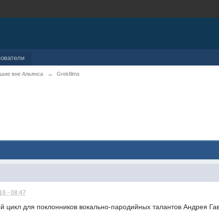
зователи
шие вне Альянса
→
Grekfilms
6 - 08:47
й цикл для поклонников вокально-пародийных талантов Андрея Га