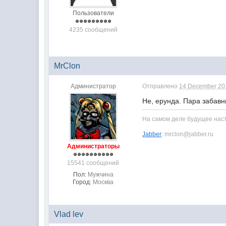
Пользователи
4235 сообщений
MrClon
Администратор
Отправлено
14 December 201
Не, ерунда. Пара забавн
На самом деле будущее насту
Jabber
: mrclon@jabber.ru
Администраторы
15541 сообщений
Пол:
Мужчина
Город:
Москва
Vlad lev