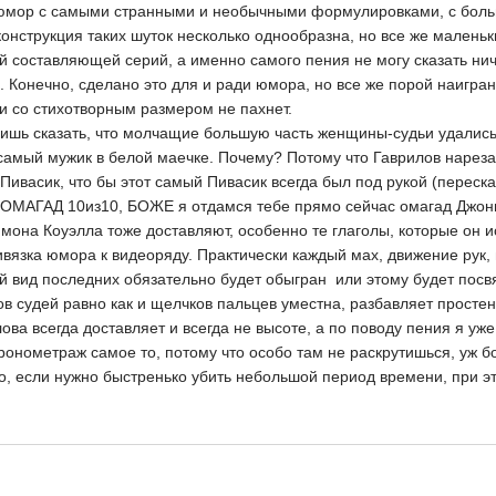
 юмор с самыми странными и необычными формулировками, с боль
онструкция таких шуток несколько однообразна, но все же маленьк
ой составляющей серий, а именно самого пения не могу сказать ни
. Конечно, сделано это для и ради юмора, но все же порой наиграно
и со стихотворным размером не пахнет.
ь сказать, что молчащие большую часть женщины-судьи удались бо
самый мужик в белой маечке. Почему? Потому что Гаврилов нарезал
 Пивасик, что бы этот самый Пивасик всегда был под рукой (перес
ОМАГАД 10из10, БОЖЕ я отдамся тебе прямо сейчас омагад Джонни!
она Коуэлла тоже доставляют, особенно те глаголы, которые он и
вязка юмора к видеоряду. Практически каждый мах, движение рук, 
ий вид последних обязательно будет обыгран или этому будет посв
в судей равно как и щелчков пальцев уместна, разбавляет простен
ова всегда доставляет и всегда не высоте, а по поводу пения я уже
нометраж самое то, потому что особо там не раскрутишься, уж бо
, если нужно быстренько убить небольшой период времени, при это