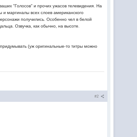
ваших "Голосов" и прочих ужасов телевидения. На
ы и маргиналы всех слоев американского
персонажи получились. Особенно чел в белой
льца. Озвучка, как обычно, на высоте.
а придумывать (уж оригинальные-то титры можно
#2