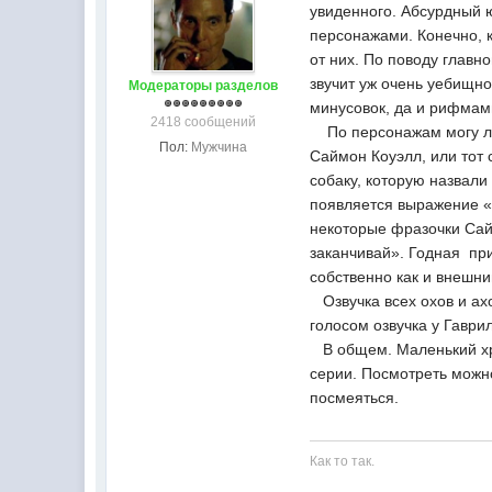
увиденного. Абсурдный
персонажами. Конечно, к
от них. По поводу главн
звучит уж очень уебищно
Модераторы разделов
минусовок, да и рифмам
2418 сообщений
По персонажам могу лиш
Пол:
Мужчина
Саймон Коуэлл, или тот 
собаку, которую назвали
появляется выражение «
некоторые фразочки Сайм
заканчивай». Годная при
собственно как и внешн
Озвучка всех охов и ахо
голосом озвучка у Гаврил
В общем. Маленький хро
серии. Посмотреть можно
посмеяться.
Как то так.