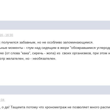
6 - 16:30
с получился забавным, но не особливо запоминающимся.
льные моменты - глум над сидящим в жюри "обожравшимся углеродо
(от слова "кака", сиречь - жопа) из своих организмов, при этом
тр желателен, но - необязателен.
2:04
 да! Тащемта потому что хронометраж не позволяет много расписы