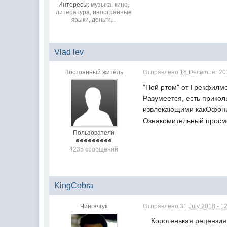
Интересы:
музыка, кино,
литература, иностранные
языки, деньги...
Vlad lev
Постоянный житель
Отправлено
16 December 201
"Пой ртом" от Грекфилм
Разумеется, есть прико
извлекающими какОфонию 
Ознакомительный просмо
Пользователи
4235 сообщений
KingCobra
Чингачгук
Отправлено
31 July 2018 - 1
Коротенькая рецензия, о