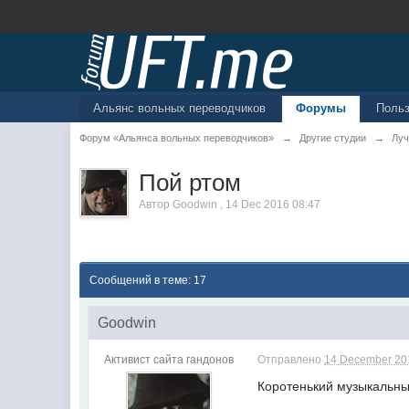
Альянс вольных переводчиков
Форумы
Поль
Форум «Альянса вольных переводчиков»
→
Другие студии
→
Луч
Пой ртом
Автор
Goodwin
,
14 Dec 2016 08:47
Сообщений в теме: 17
Goodwin
Активист сайта гандонов
Отправлено
14 December 201
Коротенький музыкальны