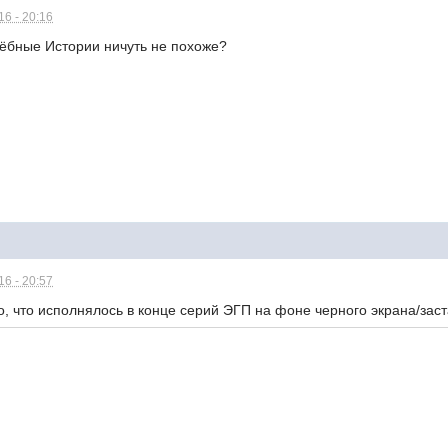
6 - 20:16
тёбные Истории ничуть не похоже?
6 - 20:57
, что исполнялось в конце серий ЭГП на фоне черного экрана/заст