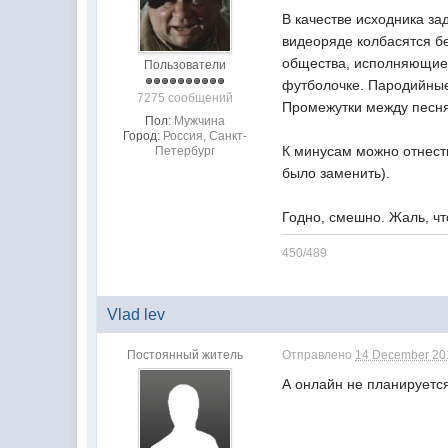
В качестве исходника за
видеоряде колбасятся б
общества, исполняющие 
Пользователи
футболочке. Пародийные
7275 сообщений
Промежутки между песн
Пол:
Мужчина
Город:
Россия, Санкт-
К минусам можно отнест
Петербург
было заменить).
Годно, смешно. Жаль, чт
450/489
Vlad lev
Постоянный житель
Отправлено
14 December 201
А онлайн не планируетс