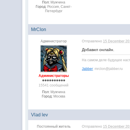
Пол:
Мужчина
Город:
Россия, Санкт-
Петербург
MrClon
Администратор
Отправлено
15 December 201
Добавил онлайн.
На самом деле будущее насту
Jabber
: mrclon@jabber.ru
Администраторы
15541 сообщений
Пол:
Мужчина
Город:
Москва
Vlad lev
Постоянный житель
Отправлено
15 December 201