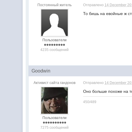
Постоянный житель
Отправлено
14 December 201
То бишь на евойные ж с
Пользователи
4235 сообщений
Goodwin
Активист сайта гандонов
Отправлено
14 December 201
Оно больше похоже на то
450/489
Пользователи
7275 сообщений