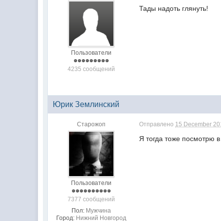
Тады надоть глянуть!
Пользователи
4235 сообщений
Юрик Землинский
Старожоп
Отправлено
15 December 201
Я тогда тоже посмотрю 
Пользователи
7377 сообщений
Пол:
Мужчина
Город:
Нижний Новгород