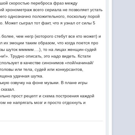
шой скоростью переброса фраз между
ий хронометраж всего сериала не позволяет устать
чего однозначно положительного, поскольку порой
. Может сыграл тот факт, что я узнал от силы 5
лее, чем негр (которого стебут все кто может) и
 их эмоции таким образом, что когда поется про
казы шуток ммммм….), то на лицах женщин-судей
». Трудно описать, это надо видеть. Кстати
спользует в качестве синонимов «пой/начинай/
головы или тела, судей или конкурсантов,
ящена удачная шутка.
ькую озвучку на фоне музыки. В плане игры
 сказал.
льно прост рецепт и схема построения каждой
м не напрягать мозг и просто отдохнуть и