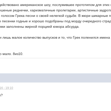
действовано американское шоу, послужившее прототипом для этих 
ешеные реднечки, харизматичные пролетарии, артистичные задрот
голосом Грека песни о своей нелегкой судьбе. В жюри шикарные 
 песенки годные и хорошо подобраны под морду очередного страда
ями заполнены жирной порцией юмора абсурда.
и лишь малое количество выпусков и то, что Грек поленился имен
о мало. 8из10.
6 - 19:10
я?