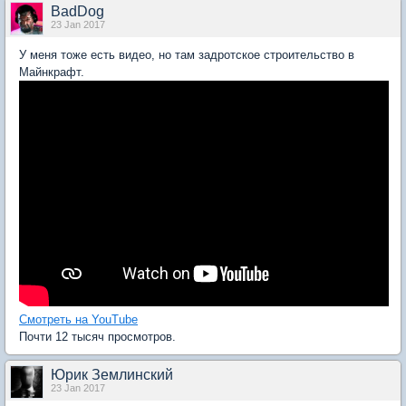
BadDog
23 Jan 2017
У меня тоже есть видео, но там задротское строительство в
Майнкрафт.
Смотреть на YouTube
Почти 12 тысяч просмотров.
Юрик Землинский
23 Jan 2017