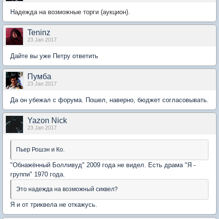
Н
адежда на возможные торги (аукцион).
Teninz
23 Jan 2017
Дайте вы уже Петру ответить
Пумба
23 Jan 2017
Да он убежал с форума. Пошел, наверно, бюджет согласовывать.
Yazon Nick
23 Jan 2017
Пьер Рошэн и Ко.
"Обнажённый Болливуд" 2009 года не видел. Есть драма "Я -
группи" 1970 года.
Это надежда на возможный сиквел?
Я и от триквела не откажусь.