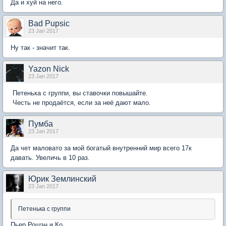
Да и хуй на него.
Bad Pupsic
23 Jan 2017
Ну так - значит так.
Yazon Nick
23 Jan 2017
Петенька с группи, вы ставочки повышайте.
Честь не продаётся, если за неё дают мало.
Пумба
23 Jan 2017
Да чет маловато за мой богатый внутренний мир всего 17к
давать. Увеличь в 10 раз.
Юрик Землинский
23 Jan 2017
Петенька с группи
Пьер Рошэн и Ко.