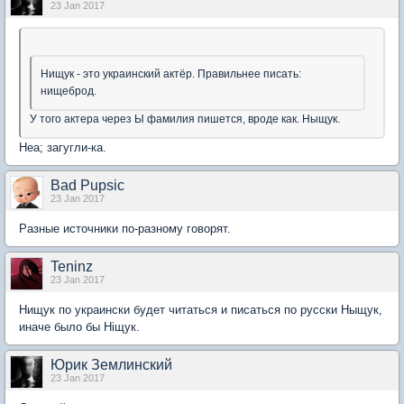
23 Jan 2017
Нищук - это украинский актёр. Правильнее писать:
нищеброд.
У того актера через Ы фамилия пишется, вроде как. Ныщук.
Неа; загугли-ка.
Bad Pupsic
23 Jan 2017
Разные источники по-разному говорят.
Teninz
23 Jan 2017
Нищук по украински будет читаться и писаться по русски Ныщук,
иначе было бы Нiщук.
Юрик Землинский
23 Jan 2017