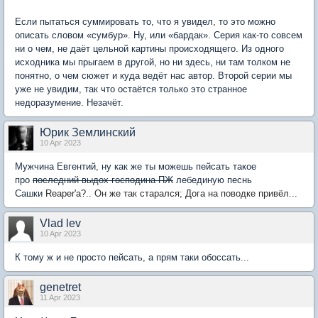
Если пытаться суммировать то, что я увидел, то это можно
описать словом «сумбур». Ну, или «бардак». Серия как-то совсем
ни о чем, не даёт цельной картины происходящего. Из одного
исходника мы прыгаем в другой, но ни здесь, ни там толком не
понятно, о чем сюжет и куда ведёт нас автор. Второй серии мы
уже не увидим, так что остаётся только это странное
недоразумение. Незачёт.
Юрик Землинский
10 Apr 2023
Мужчина Евгентий, ну как же ты можешь пейсать такое
про
последний выдох господина ПЖ
лебединую песнь
Сашки
Reaper'a?.. Он же так старался; Дога на поводке привёл...
Vlad lev
10 Apr 2023
К тому ж и не просто пейсать, а прям таки обоссать...
genetret
11 Apr 2023