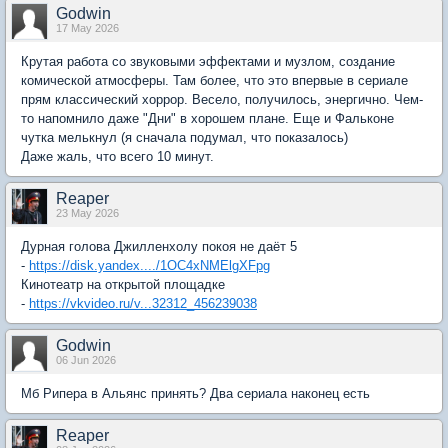
Godwin
17 May 2026
Крутая работа со звуковыми эффектами и музлом, создание
комической атмосферы. Там более, что это впервые в сериале
прям классический хоррор. Весело, получилось, энергично. Чем-
то напомнило даже "Дни" в хорошем плане. Еще и Фальконе
чутка мелькнул (я сначала подумал, что показалось)
Даже жаль, что всего 10 минут.
Reaper
23 May 2026
Дурная голова Джилленхолу покоя не даёт 5
-
https://disk.yandex..../1OC4xNMElgXFpg
Кинотеатр на открытой площадке
-
https://vkvideo.ru/v...32312_456239038
Godwin
06 Jun 2026
Мб Рипера в Альянс принять? Два сериала наконец есть
Reaper