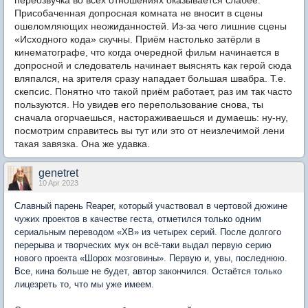
переозвучка во всех отношениях оказывается слабее.
Присобаченная допросная комната не вносит в сцены
ошеломляющих неожиданностей. Из-за чего лишние сцены
«Исходного кода» скучны. Приём настолько затёрли в
кинематографе, что когда очередной фильм начинается в
допросной и следователь начинает выяснять как герой сюда
вляпался, на зрителя сразу нападает большая швабра. Т.е.
скепсис. Понятно что такой приём работает, раз им так часто
пользуются. Но увидев его перепользование снова, ты
сначала огорчаешься, настораживаешься и думаешь: ну-ну,
посмотрим справитесь вы тут или это от неизлечимой лени
такая завязка. Она же удавка.
genetret
10 Apr 2023
Славный парень Reaper, который участвовал в чертовой дюжине
чужих проектов в качестве геста, отметился только одним
сериальным переводом «ХВ» из четырех серий. После долгого
перерыва и творческих мук он всё-таки выдал первую серию
нового проекта «Шорох мозговины». Первую и, увы, последнюю.
Все, кина больше не будет, автор закончился. Остаётся только
лицезреть то, что мы уже имеем.