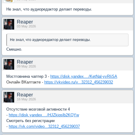
Не знал, что аудиоредактор делает переводы.
Reaper
03 May 2026
Не знал, что аудиоредактор делает переводы.
Смешно.
Reaper
09 May 2026
Мостговнина чаптер 3 -
https://disk.yandex..../KetNal-yvRIiSA
Онлайн ВКалтакте -
https://vkvideo.ru/v...32312_456239032
Reaper
16 May 2026
Отсутствие мозговой активности 4
-
https://disk.yandex..../HJZkiqslb2KQYw
Смотреть без регистрации
-
https://vk.com/video...32312_456239037