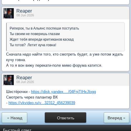
Reaper
08 Jun 2026
Риперок, ты в Альянс поспеши поступать
Ты своим не поверишь глазам
Ждет тебя впереди критиканов каскад
Ты готов? Летит куча говна!
Сначала надо найти того, кто смотреть будет, а уже потом ждать
кучу говна.
А то я вон вижу перекати-поле мимо форума катится.
Reaper
08 Jun 2026
Шестёрочки -
https://disk.yandex..../04FnjTIHxJlogg
Смотреть через палантир ВК
-
https://vkvideo.ru/v...32312_456239039
« Назад
Ответить
Вперед »
Быстрый ответ