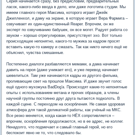
Серия начинается сразу, без предисловий, предварительных
ласок, какого-либо ввода в дело, или даже логотипа студии. Мы
имеем главного героя Максима, которого играет Джейк
Джилленхол, и даму на экране, в которую играет Вера Фармига –
озвучивает их один-единственный Reaper. Впрочем, он же
эксперт по озвучиванию бабушек, он все могет. Радует работа со
звуком – хорошо отрегулирован, присутствует эхо. Вот только
происходящее непонятно, какого-то мужика за кадром просят
вставить какую-то камеру и смазать. Так как никто ничего ещё не
объяснил, чувства смешанные.
Постепенно диалоги разбавляются мемами, а дама начинает
давить на героя (даже унижает его), и уже перевод начинает
шевелиться. Там уже начинаются кадры из другого фильма,
проливающие свет на прошлое Максима. И даже звучит голос
ещё одного мухожука BadDog'а. Происходят какие-то непонятные
опыты с использованием метана и прочих образцов, а члены
научной группы постоянно друг друга пытаются подколоть. В
каждой сцене. С переходом на оскорбления. Не самая здоровая
атмосфера для такой деликатной работы, как учёный на МКС.
Все резко меняется, когда какая-то НЁХ сопротивляется –
впрочем, оскорбления продолжаются, но в ее адрес, не коллег.
Ненадолго, что подмечает и самый главный герой, но его
беспокоит явно не то, что следовало бы.