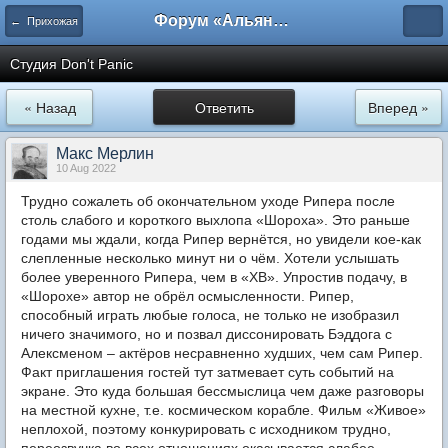
Форум «Альянса вольных переводчиков»
← Прихожая
Студия Don't Panic
« Назад
Ответить
Вперед »
Макс Мерлин
10 Aug 2022
Трудно сожалеть об окончательном уходе Рипера после
столь слабого и короткого выхлопа «Шороха». Это раньше
годами мы ждали, когда Рипер вернётся, но увидели кое-как
слепленные несколько минут ни о чём. Хотели услышать
более уверенного Рипера, чем в «ХВ». Упростив подачу, в
«Шорохе» автор не обрёл осмысленности. Рипер,
способный играть любые голоса, не только не изобразил
ничего значимого, но и позвал диссонировать Бэддога с
Алексменом – актёров несравненно худших, чем сам Рипер.
Факт приглашения гостей тут затмевает суть событий на
экране. Это куда большая бессмыслица чем даже разговоры
на местной кухне, т.е. космическом корабле. Фильм «Живое»
неплохой, поэтому конкурировать с исходником трудно,