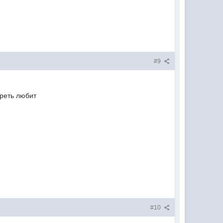
#9
треть любит
#10