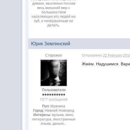
диване, мысленно послав
весь внешний мир с
большинством
населяющих его людей на
хуй, и нихерашеньки не
делать.
Юрик Землинский
Старожоп
Отправлено
22 February 2018
Жмём. Надушимся. Вари
Пользователи
7377 сообщений
Пол:
Мужчина
Город:
Нижний Новгород
Интересы:
музыка, кино,
литература, иностранные
языки, деньги...