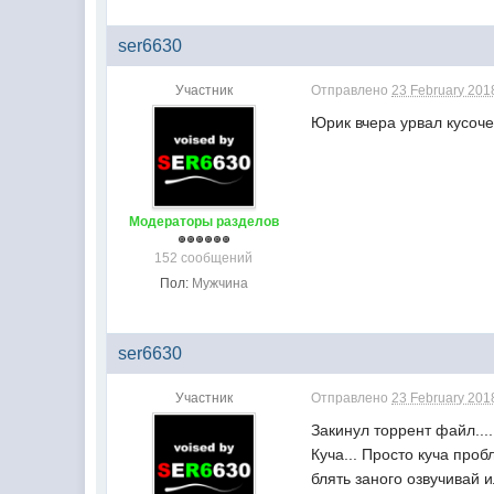
ser6630
Участник
Отправлено
23 February 2018
Юрик вчера урвал кусоче
Модераторы разделов
152 сообщений
Пол:
Мужчина
ser6630
Участник
Отправлено
23 February 2018
Закинул торрент файл....
Куча... Просто куча проб
блять заного озвучивай и