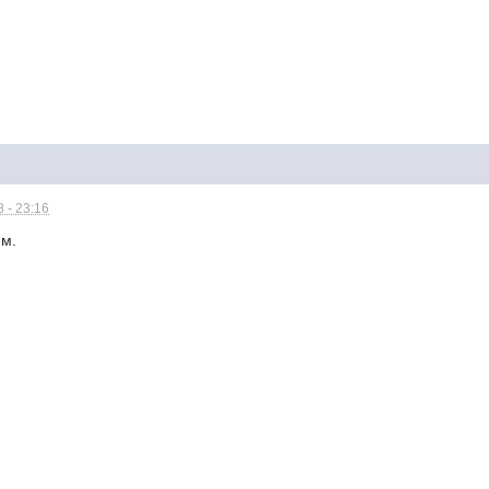
 - 23:16
м.