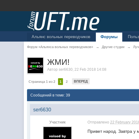
Альянс вольных переводчиков
Форумы
Поль
Форум «Альянса вольных переводчиков»
→
Другие студии
→
Луч
ЖМИ!
Автор
ser6630
,
22 Feb 2018 14:08
ВПЕРЕД
Страница 1 из 2
1
2
Сообщений в теме: 39
ser6630
Участник
Отправлено
22 February 2018
Привет народ. Завтра у 