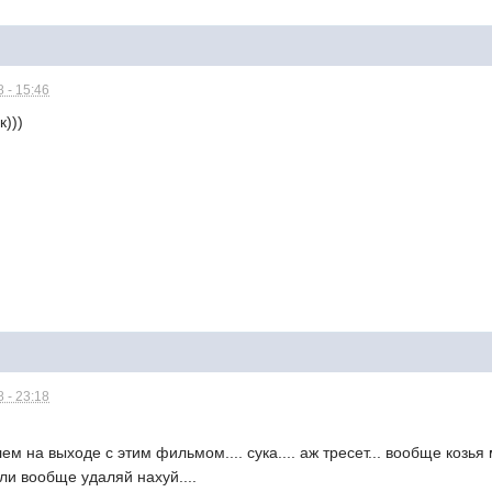
 - 15:46
к)))
 - 23:18
лем на выходе с этим фильмом.... сука.... аж тресет... вообще козь
ли вообще удаляй нахуй....