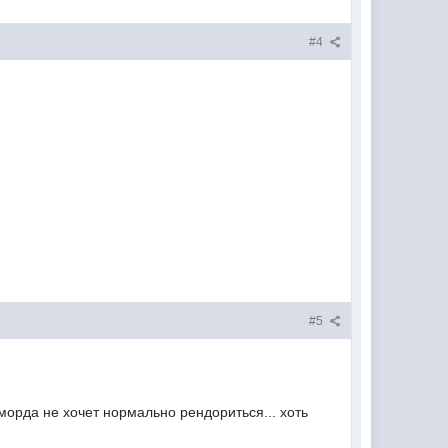
#4
#5
я морда не хочет нормально рендориться... хоть