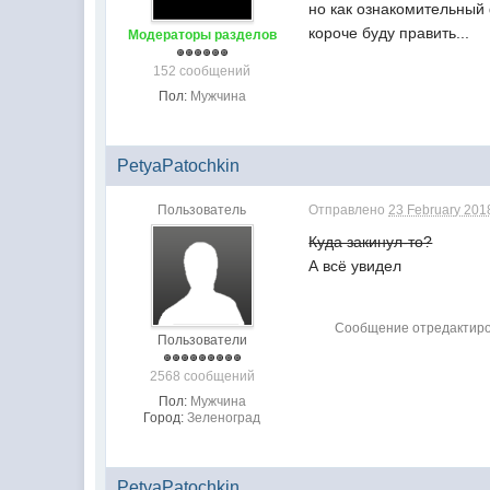
но как ознакомительный ф
короче буду править...
Модераторы разделов
152 сообщений
Пол:
Мужчина
PetyaPatochkin
Пользователь
Отправлено
23 February 2018
Куда закинул-то?
А всё увидел
Сообщение отредактирова
Пользователи
2568 сообщений
Пол:
Мужчина
Город:
Зеленоград
PetyaPatochkin