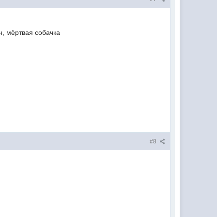
н, мёртвая собачка
#8