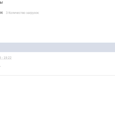
лы
9К
3 Количество загрузок:
 - 19:22
.