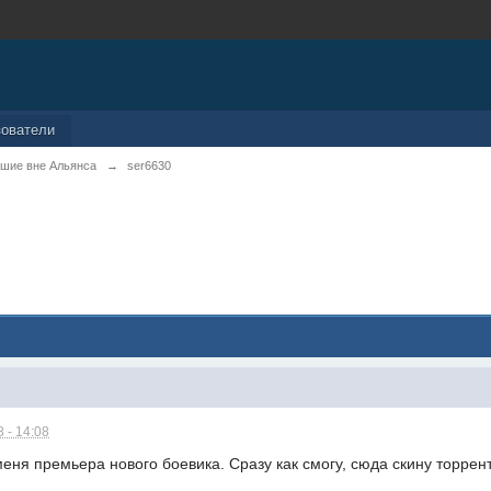
зователи
шие вне Альянса
→
ser6630
 - 14:08
меня премьера нового боевика. Сразу как смогу, сюда скину торрен