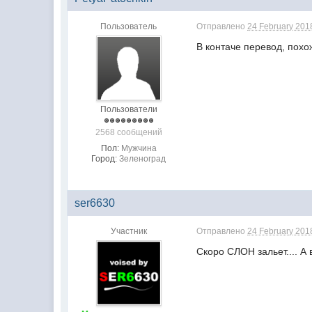
Пользователь
Отправлено
24 February 2018
В контаче перевод, похо
Пользователи
2568 сообщений
Пол:
Мужчина
Город:
Зеленоград
ser6630
Участник
Отправлено
24 February 2018
Скоро СЛОН зальет.... А 