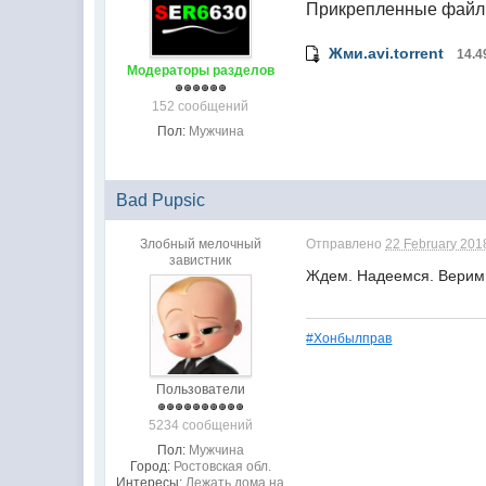
Прикрепленные фай
Жми.avi.torrent
14.4
Модераторы разделов
152 сообщений
Пол:
Мужчина
Bad Pupsic
Злобный мелочный
Отправлено
22 February 2018
завистник
Ждем. Надеемся. Верим
#Хонбылправ
Пользователи
5234 сообщений
Пол:
Мужчина
Город:
Ростовская обл.
Интересы:
Лежать дома на