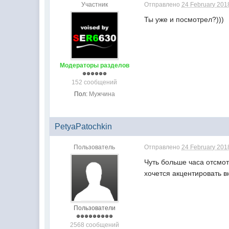
Участник
Отправлено
24 February 2018
Ты уже и посмотрел?)))
Модераторы разделов
152 сообщений
Пол:
Мужчина
PetyaPatochkin
Пользователь
Отправлено
24 February 2018
Чуть больше часа отсмот
хочется акцентировать 
Пользователи
2568 сообщений