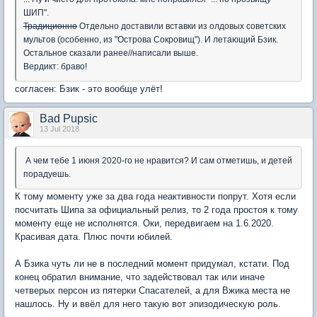
ШИП".
Традиционно
Отдельно доставили вставки из олдовых советских
мультов (особенно, из "Острова Сокровищ"). И летающий Бзик.
Остальное сказали ранее//написали выше.
Вердикт: браво!
согласен: Бзик - это вообще улёт!
Bad Pupsic
13 Jul 2018
А чем тебе 1 июня 2020-го не нравится? И сам отметишь, и детей
порадуешь.
К тому моменту уже за два года неактивности попрут. Хотя если
посчитать Шипа за официальный релиз, то 2 года простоя к тому
моменту еще не исполнятся. Оки, передвигаем на 1.6.2020.
Красивая дата. Плюс почти юбилей.
А Бзика чуть ли не в последний момент придумал, кстати. Под
конец обратил внимание, что задействовал так или иначе
четверых персон из пятерки Спасателей, а для Вжика места не
нашлось. Ну и ввёл для него такую вот эпизодическую роль.