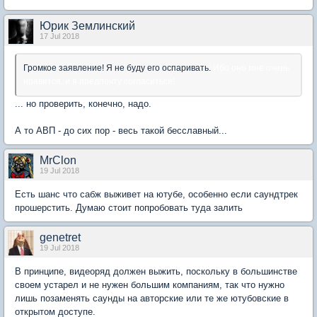
Юрик Землинский
17 Jul 2018
Громкое заявление! Я не буду его оспаривать.
Ибо оно мне очень
нравится, и я предпочту согласиться!
... но проверить, конечно, надо.
А то АВП - до сих пор - весь такой бесславный...
MrClon
19 Jul 2018
Есть шанс что сабж выживет на ютубе, особенно если саундтрек
прошерстить. Думаю стоит попробовать туда залить
genetret
19 Jul 2018
В принципе, видеоряд должен выжить, поскольку в большинстве
своем устарел и не нужен большим компаниям, так что нужно
лишь позаменять саунды на авторские или те же ютубовские в
открытом доступе.