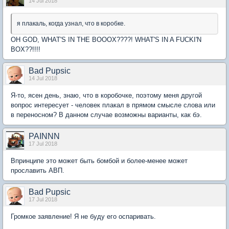
14 Jul 2018
я плакаль, когда узнал, что в коробке.
OH GOD, WHAT'S IN THE BOOOX????! WHAT'S IN A FUCKI'N
BOX??!!!!
Bad Pupsic
14 Jul 2018
Я-то, ясен день, знаю, что в коробочке, поэтому меня другой
вопрос интересует - человек плакал в прямом смысле слова или
в переносном? В данном случае возможны варианты, как бэ.
PAINNN
17 Jul 2018
Впринципе это может быть бомбой и более-менее может
прославить АВП.
Bad Pupsic
17 Jul 2018
Громкое заявление! Я не буду его оспаривать.
Ибо оно мне очень
нравится, и я предпочту согласиться!