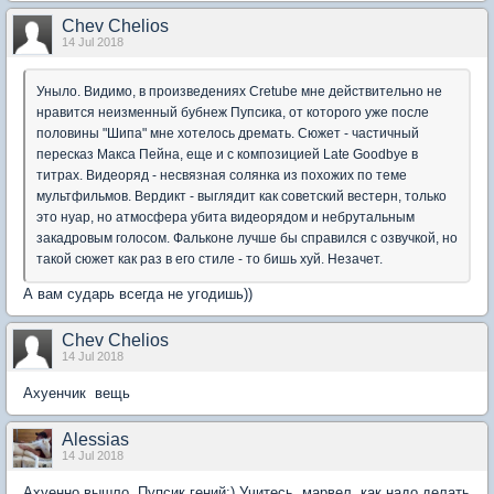
Chev Chelios
14 Jul 2018
Уныло. Видимо, в произведениях Cretube мне действительно не
нравится неизменный бубнеж Пупсика, от которого уже после
половины "Шипа" мне хотелось дремать. Сюжет - частичный
пересказ Макса Пейна, еще и с композицией Late Goodbye в
титрах. Видеоряд - несвязная солянка из похожих по теме
мультфильмов. Вердикт - выглядит как советский вестерн, только
это нуар, но атмосфера убита видеорядом и небрутальным
закадровым голосом. Фальконе лучше бы справился с озвучкой, но
такой сюжет как раз в его стиле - то бишь хуй. Незачет.
А вам сударь всегда не угодишь))
Chev Chelios
14 Jul 2018
Ахуенчик вещь
Alessias
14 Jul 2018
Ахуенно вышло, Пупсик гений:) Учитесь, марвел, как надо делать