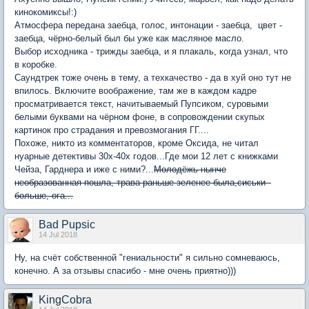
кинокомиксы!:)
Атмосфера передана заебца, голос, интонации - заебца, цвет -
заебца, чёрно-белый был бы уже как масляное масло.
Выбор исходника - трижды заебца, и я плакаль, когда узнал, что
в коробке.
Саундтрек тоже очень в тему, а техкачество - да в хуй оно тут не
впилось. Включите воображение, там же в каждом кадре
просматривается текст, начитываемый Пупсиком, суровыми
белыми буквами на чёрном фоне, в сопровождении скупых
картинок про страдания и превозмогания ГГ....
Похоже, никто из комментаторов, кроме Оксида, не читал
нуарные детективы 30х-40х годов...Где мои 12 лет с книжками
Чейза, Гарднера и иже с ними?...
Молодёжь нынче
необразованная пошла, трава раньше зеленее была,сиськи -
больше, ога...
Bad Pupsic
14 Jul 2018
Ну, на счёт собственной "гениальности" я сильно сомневаюсь,
конечно. А за отзывы спасибо - мне очень приятно)))
KingCobra