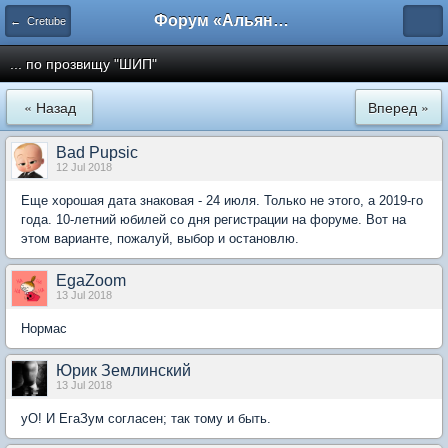
Форум «Альянса вольных переводчиков»
← Cretube
... по прозвищу "ШИП"
« Назад
Вперед »
Bad Pupsic
12 Jul 2018
Еще хорошая дата знаковая - 24 июля. Только не этого, а 2019-го
года. 10-летний юбилей со дня регистрации на форуме. Вот на
этом варианте, пожалуй, выбор и остановлю.
EgaZoom
13 Jul 2018
Нормас
Юрик Землинский
13 Jul 2018
уО! И ЕгаЗум согласен; так тому и быть.