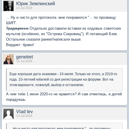
Юрик Землинский
13 Jul 2018
... Ну и чисто для протокола: мне понравился "... по прозвищу
ШИП".
Традиционно
Отдельно доставили вставки из олдовых советских
мультов (особенно, из "Острова Сокровищ"). И летающий Бзик.
Остальное сказали ранее//написали выше.
Вердикт: браво!
genetret
13 Jul 2018
Еще хорошая дата знаковая - 24 июля. Только не этого, а 2019-го
года. 10-летний юбилей со дня регистрации на форуме. Вот на
этом варианте, пожалуй, выбор и остановлю.
А чем тебе 1 июня 2020-го не нравится? И сам отметишь, и детей
порадуешь.
Vlad lev
13 Jul 2018
... Ну и чисто для протокола: мне понравился "... по прозвищу