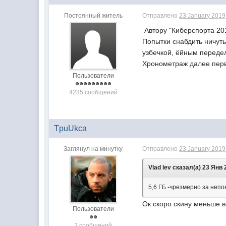
Постоянный житель
Отправлено
23 January 2019 
Автору "Киберспорта 201
Попытки снабдить ничут
узбечкой, ёйным переде
Хронометраж далее первы
Пользователи
4235 сообщений
TpuUkca
Заглянул на минутку
Отправлено
23 January 2019 
Vlad lev сказал(а) 23 Янв 
5,6 ГБ -чрезмерно за непо
Ок скоро скину меньше 
Пользователи
3 сообщений