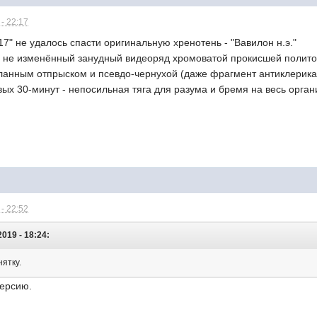
- 22:17
7" не удалось спасти оригинальную хренотень - "Вавилон н.э."
ь не изменённый занудный видеоряд хромоватой прокисшей политот
ланным отпрыском и псевдо-чернухой (даже фрагмент антиклерикал
х 30-минут - непосильная тяга для разума и бремя на весь орган
- 22:52
2019 - 18:24:
нятку.
версию.