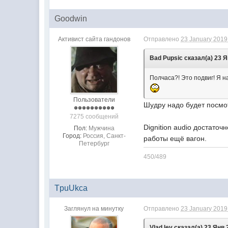
Goodwin
Активист сайта гандонов
Отправлено
23 January 2019 
Bad Pupsic сказал(а) 23 Я
Полчаса?! Это подвиг! Я н
Пользователи
Шудру надо будет посмот
7275 сообщений
Dignition audio достато
Пол:
Мужчина
Город:
Россия, Санкт-
работы ещё вагон.
Петербург
450/489
TpuUkca
Заглянул на минутку
Отправлено
23 January 2019 
Vlad lev сказал(а) 23 Янв 