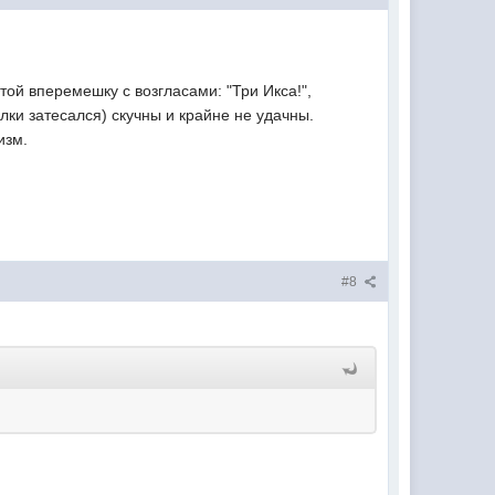
ой вперемешку с возгласами: "Три Икса!",
ки затесался) скучны и крайне не удачны.
изм.
#8