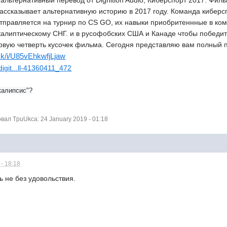
альтернативный перевод от Dignition Audio, Киберспорт 2017. Фи
ассказывает альтернативную историю в 2017 году. Команда кибер
отправляется на турнир по CS GO, их навыки приобритеннные в ко
калиптическому СНГ. и в русофобских США и Канаде чтобы победит
вую четверть кусочек фильма. Сегодня представляю вам полный 
.sk/i/U85vEhkwfjLjaw
digit...ll-41360411_472
калипсис"?
ал TpuUkca: 24 January 2019 - 01:18
- 18:18
 не без удовольствия.