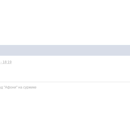
- 18:19
д "Афони" на суржике