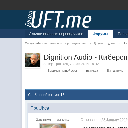
Альянс вольных переводчиков
Форумы
Поль
Форум «Альянса вольных переводчиков»
→
Другие студии
→
Про
Dignition Audio - Кибер
Автор
TpuUkca
,
23 Jan 2019 18:02
Вавилон нашей эры
три икса
Вин дизель
Сообщений в теме: 16
TpuUkca
Заглянул на минутку
Отправлено
23 January 2019 