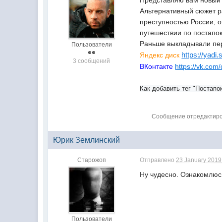
Представляю вам новый 
Альтернативный сюжет р
преступностью России, 
путешествии по постапо
Раньше выкладывали пер
Пользователи
https://yadi
Яндекс диск
3 сообщений
ВКонтакте
https://vk.com/
Как добавить тег "Постапо
Сообщение отредактиров
Юрик Землинский
Старожоп
Отправлено
23 January 2019 
Ну чудесно. Ознакомлюсь
Пользователи