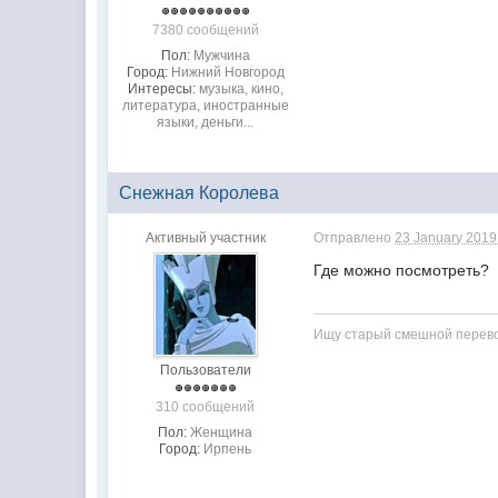
7380 сообщений
Пол:
Мужчина
Город:
Нижний Новгород
Интересы:
музыка, кино,
литература, иностранные
языки, деньги...
Снежная Королева
Активный участник
Отправлено
23 January 2019 
Где можно посмотреть?
Ищу старый смешной перево
Пользователи
310 сообщений
Пол:
Женщина
Город:
Ирпень