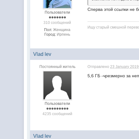
Сперва этой ссылки не 
Пользователи
310 сообщений
Ищу старый смешной перево
Пол:
Женщина
Город:
Ирпень
Vlad lev
Постоянный житель
Отправлено
23 January 2019 
5,6 ГБ -чрезмерно за неп
Пользователи
4235 сообщений
Vlad lev