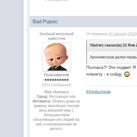
Bad Pupsic
Злобный мелочный
Отправлено
23 January 2019 
завистник
Vlad lev сказал(а) 23 Янв 
Хронометраж далее первых
Полчаса?! Это подвиг! Я
планету - я сойду.
Пользователи
5234 сообщений
#Хонбылправ
Пол:
Мужчина
Город:
Ростовская обл.
Интересы:
Лежать дома на
диване, мысленно послав
весь внешний мир с
большинством
населяющих его людей на
хуй, и нихерашеньки не
делать.