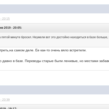
- 23:15
нв 2019 - 20:05:
а пятой минуте бросил. Неужели вот это достойно находиться в базе больше, 
реть,на самом деле. Ее как-то очень вяло встретили.
чно давно в базе. Переводы старые были ленивые, но местами забавн
- 23:39
2019 - 19:17: