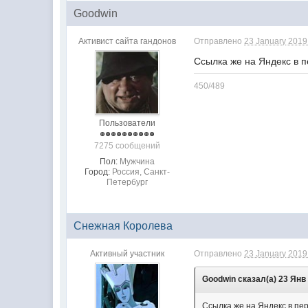
Goodwin
Активист сайта гандонов
Отправлено
23 January 2019 
Ссылка же на Яндекс в 
450/489
Пользователи
7275 сообщений
Пол:
Мужчина
Город:
Россия, Санкт-
Петербург
Снежная Королева
Активный участник
Отправлено
23 January 2019 
Goodwin сказал(а) 23 Янв 
Ссылка же на Яндекс в п