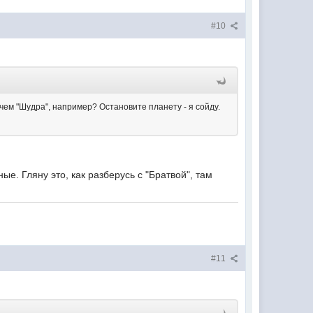
#10
чем "Шудра", например? Остановите планету - я сойду.
ые. Гляну это, как разберусь с "Братвой", там
#11