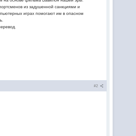
льм на основе фильма Вавилон нашей эры.
спортсменов из задушенной санкциями и
мпьютерных играх помогают им в опасном
ь.
перевод.
#2