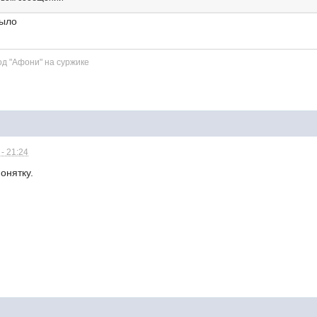
было
д "Афони" на суржике
- 21:24
онятку.