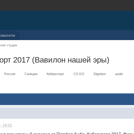
зователи
чие студии
спорт 2017 (Вавилон нашей эры)
Россия
Санкции
Киберспорт
CS GO
Dignition
audio
- 18:02