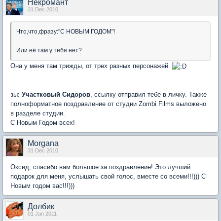
Некромант
31 Dec 2010
Что,что,фразу:"С НОВЫМ ГОДОМ"!
Или её там у тебя нет?
Она у меня там трижды, от трех разных персонажей.
зы:
Участковый Сидоров
, ссылку отправил тебе в личку. Также
полноформатное поздравление от студии Zombi Films выложено
в разделе студии.
С Новым Годом всех!
Morgana
31 Dec 2010
Оксид, спасибо вам большое за поздравление! Это лучший
подарок для меня, услышать свой голос, вместе со всеми!!!))) С
Новым годом вас!!!)))
Долбик
01 Jan 2011