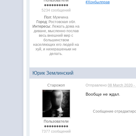
Пользователи
#Хонбылправ
5234 сообщений
Пол:
Мужчина
Город:
Ростовская обл.
Интересы:
Лежать дома на
диване, мысленно послав
весь внешний мир с
большинством
населяющих его людей на
хуй, и нихерашеньки не
делать.
Юрик Землинский
Старожоп
Отправлено
08 March 2020 -
Вообще не
ждал.
Сообщение отредактиров
Пользователи
7377 сообщений