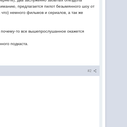
нтернете), два заслуженно забытых опездола
ниманию, предлагается пилот безымянного шоу от
 что) немного фильмов и сериалов, а так же
м почему-то все вышепрослушанное окажется
нного подкаста.
#2