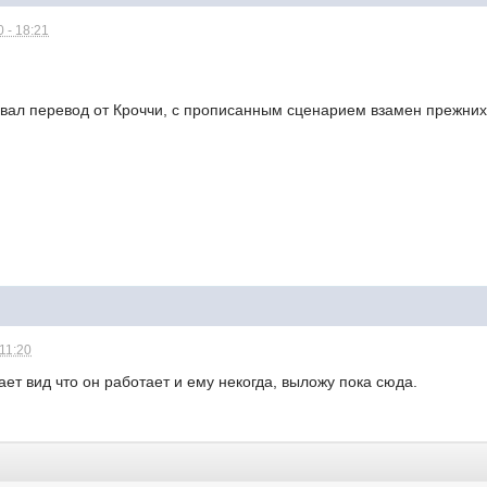
 - 18:21
ывал перевод от Кроччи, с прописанным сценарием взамен прежних
 11:20
ает вид что он работает и ему некогда, выложу пока сюда.