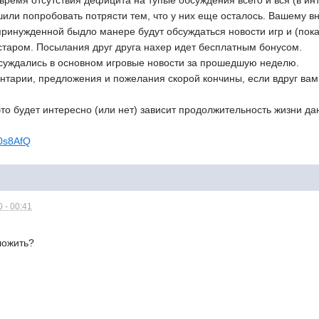
 время отсутствия дефицита на тупые обсуждения всего и вся (в и
или попробовать потрясти тем, что у них еще осталось. Вашему в
ринужденной быдло манере будут обсуждаться новости игр и (пока
старом. Посылания друг друга нахер идет бесплатным бонусом.
суждались в основном игровые новости за прошедшую неделю.
нтарии, предложения и пожелания скорой кончины, если вдруг ва
это будет интересно (или нет) зависит продолжительность жизни да
r0s8AfQ
 - 00:41
ложить?