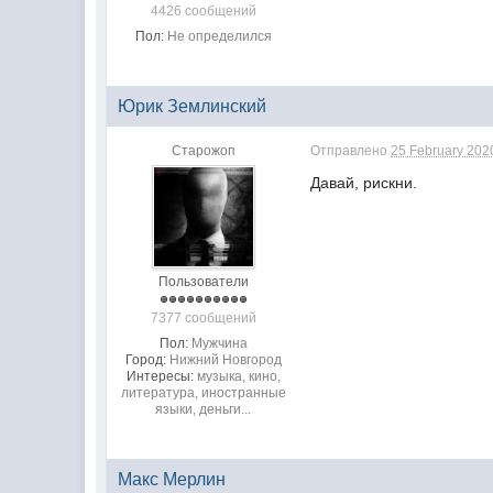
4426 сообщений
Пол:
Не определился
Юрик Землинский
Старожоп
Отправлено
25 February 2020
Давай, рискни.
Пользователи
7377 сообщений
Пол:
Мужчина
Город:
Нижний Новгород
Интересы:
музыка, кино,
литература, иностранные
языки, деньги...
Макс Мерлин