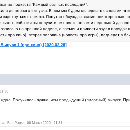
вание подкаста "Каждый раз, как последний".
или до первого выпуска. В нем мы будем овладевать основами чте
и задохнуться от смеха. Попутно обсуждая всякие неинтересные но
тельного события вы получите не просто новости недельной давнос
о записано на прошлой неделе, а времени привести звук в порядок 
сти про кино), вторая половина (новости про игры), подъедет в б
Выпуск 1 (про кино) [2020.02.29]
 11:30
 ждал. Получилось лучше, чем предыдущий (пилотный) выпуск. Пр
л Bad Pupsic: 08 March 2020 - 11:31