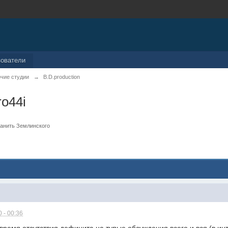
зователи
чие студии
→
B.D.production
o44i
анить Землинского
 - 00:36