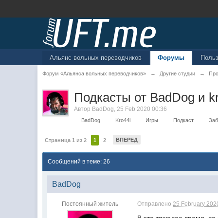
Альянс вольных переводчиков
Форумы
Поль
Форум «Альянса вольных переводчиков»
→
Другие студии
→
Про
Подкасты от BadDog и kr
Автор
BadDog
,
25 Feb 2020 00:36
BadDog
Kro44i
Игры
Подкаст
Заб
ВПЕРЕД
Страница 1 из 2
1
2
Сообщений в теме: 26
BadDog
Постоянный житель
Отправлено
25 February 2020