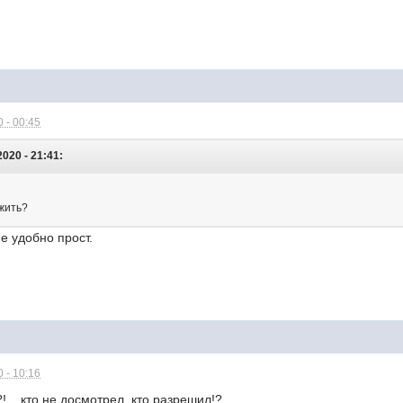
 - 00:45
020 - 21:41:
ожить?
е удобно прост.
 - 10:16
!... кто не досмотрел, кто разрешил!?..