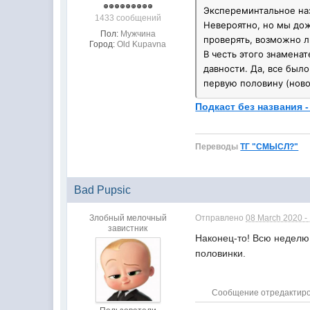
Экспереминтальное наз
1433 сообщений
Невероятно, но мы дож
Пол:
Мужчина
проверять, возможно л
Город:
Old Kupavna
В честь этого знамена
давности. Да, все был
первую половину (ново
Подкаст без названия - 
Переводы
ТГ "СМЫСЛ?"
Bad Pupsic
Злобный мелочный
Отправлено
08 March 2020 -
завистник
Наконец-то! Всю неделю
половинки.
Сообщение отредактирова