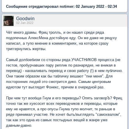
Сообщение отредактировал notimer: 02 January 2022 - 02:34
Goodwin
02 Jan 2022
Чёт много драмы. Фриц тролль, и он нашел среди ряда
подопечных АлексМена достойную еду. Он же даже не рецуху
написал, а тупо мнение в комментариях, на которое сразу
триггернулись жертвы.
Самый долбоебизм со стороны ряда УЧАСТНИКОВ процесса (не
гестов, пробурчавших пару реплик по разнарядке, не вникая в
перевод) - нахваливать перевод и свою работу (!) в нем публично.
Они таким образом как бы табличку вешают "пни меня". Для
посторонних людей это смотрится дико. Самым центровым
идиотом тут выглядит Фонекс, причем в очередной раз.
При чем тут вообще Гнум и его переводы? Опять заговорЪ? Фриц
точно так же хуесосит всех переводчиков и переводы, которые
ему не нравятся, а про опусы Гнума тупо молчит, тк раньше в
ряде принимал участие. Не хочет быть/выглядеть "самохвалом",
так как это одна из самых постыдных вещей в жанре уже
давным-давно.