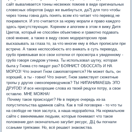
сайт вываливается тонны несвежих помоев в виде оригинальных
словесных оборотов (надо же выебнуться, да?) для того чтобы
через тонны говна дать понять всем кто читает что перевод не
понравился. И это считается за норму морали и право каждого
здесь присутствующих. Коренем и апогеем в этом я вижу Дитя
Цветов, который не способен объективно и грамотно подавать
своё мнение, а также в виду своих модераторских прав
высказывать за глаза то, за что многие ему в ёбыч прописали при
встрече. А также неспособность его вникать в суть перевода,
грубо привязывая все свои хотелки от просмотра к увиденному -
грубо говоря синдром утенка. Ты использовал шутку, которая
была у Гнома сто пиццот раз? БОЯНИСТ ОБОССАТЬ И НА
МОРОЗ! Что значит Гном самоповторяется? Не может быть, он
хороший, а ты - говно! Что значит, Гном заимствует сюжетные
тропы у других смехопереводчиков? ТЫ НИПАНИМАЕШЬ ЭТО
ДРУГОЕ! И все нехорошие слова из твоей рецухи потру, а свои
оставлю. МНЕ МОЖНА!
Почему такое происходит? Не в первую очередь из-за
попустительства админов сайта. Как в той поговорке - то что ты
на свободе не твоя заслуга, а наша недоработка. На нормальном
сайте с вменяемыми людьми, которые понимают что такое
положение дел окончательно загубит ресурс, ДЦ бы погнали
ссаными тряпками. Но, всё решают знакомства.