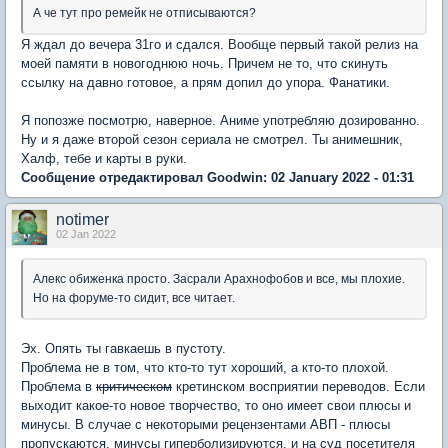
А че тут про ремейк не отписываются?
Я ждал до вечера 31го и сдался. Вообще первый такой релиз на
моей памяти в новогоднюю ночь. Причем не то, что скинуть
ссылку на давно готовое, а прям допил до упора. Фанатики.
Я попозже посмотрю, наверное. Аниме употребляю дозированно.
Ну и я даже второй сезон сериала не смотрел. Ты анимешник,
Халф, тебе и карты в руки.
Сообщение отредактировал Goodwin: 02 January 2022 - 01:31
notimer
02 Jan 2022
Алекс обиженка просто. Засрали Арахнофобов и все, мы плохие.
Но на форуме-то сидит, все читает.
Эх. Опять ты гавкаешь в пустоту.
Проблема не в том, что кто-то тут хороший, а кто-то плохой.
Проблема в
критическом
кретинском восприятии переводов. Если
выходит какое-то новое творчество, то оно имеет свои плюсы и
минусы. В случае с некоторыми рецензентами АВП - плюсы
пропускаются, минусы гиперболизируются, и на суд посетителя