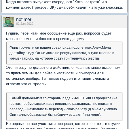
Когда школота выпускает очередного "Кота-кастрата" и в
комментариях (трекеры, ВК) сама себя хвалит - это уже классика.
notimer
02 Jan 2022
Гудвин, перечитай моё сообщение еще раз, вопросов будет
меньше ко мне - и больше к происходящему.
Фриц тролль, и он нашел среди ряда подопечных АлексМена
достойную еду. Он же даже не рецуху написал, а тупо мнение в
комментариях, на которое сразу триггернулись жертвы.
Это ни разу не делает его действия, описанные мною выше, чем-
то приемлемым для сайта в частности и примером для
остальных вообще. Ты только подвел итог моим словам и
огласил что он тролль.
Самый долбоебизм со стороны ряда УЧАСТНИКОВ процесса (не
гестов, пробурчавших пару реплик по разнарядке, не вникая в
перевод) - нахваливать перевод и свою работу (!) в нем публично.
Они таким образом как бы табличку вешают "пни меня".
Во-первых не все участники процесса, которые состоят в студии,