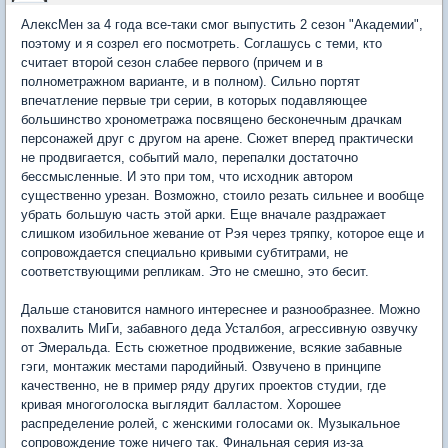
АлексМен за 4 года все-таки смог выпустить 2 сезон "Академии",
поэтому и я созрел его посмотреть. Соглашусь с теми, кто
считает второй сезон слабее первого (причем и в
полнометражном варианте, и в полном). Сильно портят
впечатление первые три серии, в которых подавляющее
большинство хронометража посвящено бесконечным драчкам
персонажей друг с другом на арене. Сюжет вперед практически
не продвигается, событий мало, перепалки достаточно
бессмысленные. И это при том, что исходник автором
существенно урезан. Возможно, стоило резать сильнее и вообще
убрать большую часть этой арки. Еще вначале раздражает
слишком изобильное жевание от Рэя через тряпку, которое еще и
сопровождается специально кривыми субтитрами, не
соответствующими репликам. Это не смешно, это бесит.
Дальше становится намного интереснее и разнообразнее. Можно
похвалить МиГи, забавного деда Усталбоя, агрессивную озвучку
от Эмеральда. Есть сюжетное продвижение, всякие забавные
гэги, монтажик местами пародийный. Озвучено в принципе
качественно, не в пример ряду других проектов студии, где
кривая многоголоска выглядит балластом. Хорошее
распределение ролей, с женскими голосами ок. Музыкальное
сопровождение тоже ничего так. Финальная серия из-за