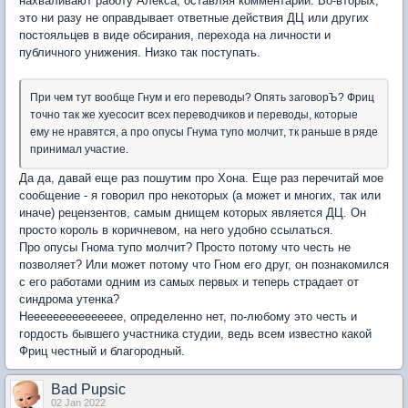
нахваливают работу Алекса, оставляя комментарии. Во-вторых,
это ни разу не оправдывает ответные действия ДЦ или других
постояльцев в виде обсирания, перехода на личности и
публичного унижения. Низко так поступать.
При чем тут вообще Гнум и его переводы? Опять заговорЪ? Фриц
точно так же хуесосит всех переводчиков и переводы, которые
ему не нравятся, а про опусы Гнума тупо молчит, тк раньше в ряде
принимал участие.
Да да, давай еще раз пошутим про Хона. Еще раз перечитай мое
сообщение - я говорил про некоторых (а может и многих, так или
иначе) рецензентов, самым днищем которых является ДЦ. Он
просто король в коричневом, на него удобно ссылаться.
Про опусы Гнома тупо молчит? Просто потому что честь не
позволяет? Или может потому что Гном его друг, он познакомился
с его работами одним из самых первых и теперь страдает от
синдрома утенка?
Неееееееееееееее, определенно нет, по-любому это честь и
гордость бывшего участника студии, ведь всем известно какой
Фриц честный и благородный.
Bad Pupsic
02 Jan 2022