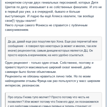
конкретном случае двух гениальных персонажей, которых Дитя
Цветов по делу измазывает в их собственных фекалиях. И это не
в первый раз уже, а в очередной, бывало и больше
выступающих. И ладно бы ещё Алекса хвалили, так вообще
свои(!) труды хвалят!
Никто лучше самого Фонекса не справится с публичным
самоунижением.
Да да, давай еще раз пошутим про Хона. Еще раз перечитай мое
сообщение - я говорил про некоторых (а может и многих, так или
иначе) рецензентов, самым днищем которых является ДЦ. Он
просто король в коричневом, на него удобно ссылаться.
Один рецензент - только один отзыв. Собственно, поэтому и
приветствуется максимально широкий охват мнений, дабы
саммари было более объективным.
Рецензенты не обязаны нравиться лично тебе. Но по моим
наблюдениям отзывы Фрица как раз пользуются у масс широким
интересом, резонансом.
Про опусы Гнома тупо молчит? Просто потому что честь не
позволяет? Или может потому что Гном его друг, он познакомился
с его работами одним из самых первых и теперь страдает от