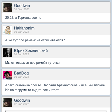
Goodwin
31 Dec 2021
20.25, а Германа все нет
Halfanonim
01 Jan 2022
А че тут про ремейк не отписываются?
Юрик Землинский
01 Jan 2022
Мы отписаемся про ремейк туточки.
BadDog
01 Jan 2022
Алекс обиженка просто. Засрали Арахнофобов и все, мы плохие.
Но на форуме-то сидит, все читает.
Goodwin
02 Jan 2022