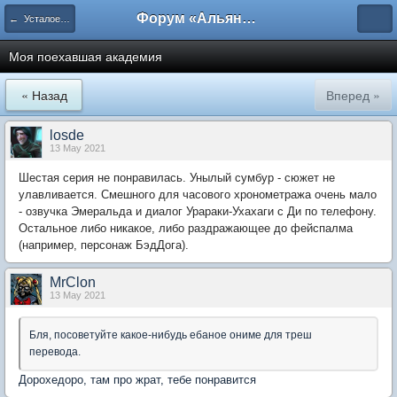
Форум «Альянса вольных переводчиков»
← Усталое королевство
Моя поехавшая академия
« Назад
Вперед »
losde
13 May 2021
Шестая серия не понравилась. Унылый сумбур - сюжет не
улавливается. Смешного для часового хронометража очень мало
- озвучка Эмеральда и диалог Урараки-Ухахаги с Ди по телефону.
Остальное либо никакое, либо раздражающее до фейспалма
(например, персонаж БэдДога).
MrClon
13 May 2021
Бля, посоветуйте какое-нибудь ебаное ониме для треш
перевода.
Дорохедоро, там про жрат, тебе понравится