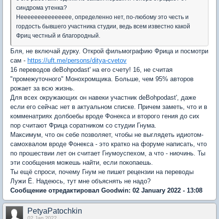
синдрома утенка?
Неееееееееееееее, определенно нет, по-любому это честь и
гордость бывшего участника студии, ведь всем известно какой
Фриц честный и благородный.
Бля, не включай дурку. Открой фильмографию Фрица и посмотри
сам -
https://uft.me/persons/ditya-cvetov
16 переводов deBohpodast' на его счету! 16, не считая
"промежуточного" Монохромщика. Больше, чем 95% авторов
рожает за всю жизнь.
Для всех окружающих он навеки участник deBohpodast', даже
если его сейчас нет в актуальном списке. Причем заметь, что и в
комменатриях долбоебы вроде Фонекса и второго гения до сих
пор считают Фрица соратником со студии Гнума.
Максимум, что он себе позволяет, чтобы не выглядеть идиотом-
самохвалом вроде Фонекса - это кратко на форуме написать, что
по прошествии лет он считает Гнумоуспехом, а что - ниочинь. Ты
эти сообщения можешь найти, если покопаешь.
Ты ещё спроси, почему Гнум не пишет рецензии на переводы
Лужи Ё. Надеюсь, тут мне объяснять не надо?
Сообщение отредактировал Goodwin: 02 January 2022 - 13:08
PetyaPatochkin
02 Jan 2022