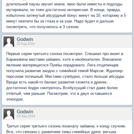
длительной паузы звучит иначе, явно были невесты и подходы
мутировали, но тоже достаточно интересная. В конце, правда,
избыточно затянутый абсурдный бонус минут на 10, которому и 5
минут хватило бы за глаза и за уши. Надо будет и дальше
посмотреть, что получилось в 3 сезоне.
Godwin
25 Aug 2024
Первые серии третьего сезона посмотрел. Спешиал про визит в
Барановичи местами забавен, хотя и необязателен. Внезапное
явление матерящегося Пумбы порадовало. Лига отщепенцев
получила развитие заодно с семейной темой Марсов. Ждалкер-
персонаж потешный. Местами сумбурно, стало больше абсурда.
Вроде есть какой-то баланс развития сюжета и драчек,
достаточно бодро смотрелось.Всебухущий стал даже более
отбитый, чем раньше. Посмотрим, что в двух оставшихся
эпизодах.
Godwin
03 Sep 2024
Третья серия третьего сезона поначалу забавна, к концу скучняк.
Все, что связано с развитием темы семейных дрязг, весьма