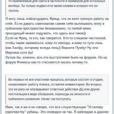
то приемлемым для сайта в частности и примером для остальных
вообще. Ты только подвел итог моим словам и огласил что он
тролль
Я могу лишь поблагодарить Фрица, что он взял грязную работу на
себя. Если давать самохвалам самим себе вылизывать жопу в
публичном пространстве безнаказанно, то любой мимо
проходящий может подумать, что здесь все такие))
Если не Фриц, то кто, как говорится. Кто-то слишком чистоплюй,
чтобы таким заниматься, кому-то некогда, а кому-то тупо лень
(как Халфу, которому всегда лень)) Верните Пумбу! Ну или
Мерлина хотя бы!
Лучше бы, конечно, все эти выступления были на форуме. Но на
форум Фонексы как-то стесняются писать почему-то.
Во-первых не все участники процесса, которые состоят в студии,
нахваливают работу Алекса, оставляя комментарии. Во-вторых,
это ни разу не оправдывает ответные действия ДЦ или других
постояльцев в виде обсирания, перехода на личности и
публичного унижения. Низко так поступать.
Ммм, так я же и не говорю, что все сочувствующие "Усталому
королевству" уебаны. Это очевидно не так. Я наблюдаю в данном