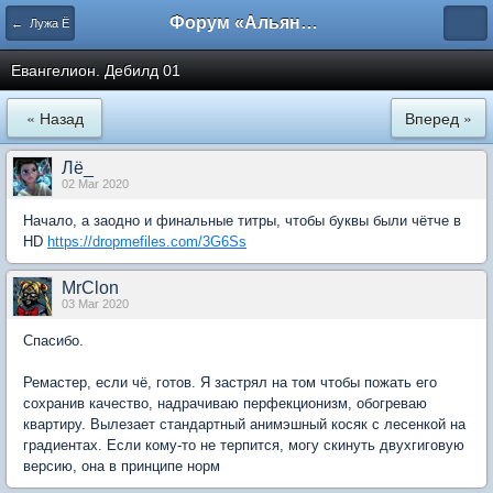
Форум «Альянса вольных переводчиков»
← Лужа Ё
Евангелион. Дебилд 01
« Назад
Вперед »
Лё_
02 Mar 2020
Начало, а заодно и финальные титры, чтобы буквы были чётче в
HD
https://dropmefiles.com/3G6Ss
MrClon
03 Mar 2020
Спасибо.
Ремастер, если чё, готов. Я застрял на том чтобы пожать его
сохранив качество, надрачиваю перфекционизм, обогреваю
квартиру. Вылезает стандартный анимэшный косяк с лесенкой на
градиентах. Если кому-то не терпится, могу скинуть двухгиговую
версию, она в принципе норм