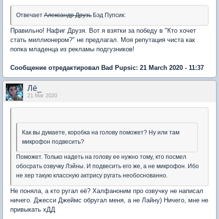
Отвечает
Александр Друзь
Бэд Пупсик:
Правильно! Нафиг Друзя. Вот я взятки за победу в "Кто хочет
стать миллионером?" не предлагал. Моя репутация чиста как
попка младенца из рекламы подгузников!
Сообщение отредактировал Bad Pupsic: 21 March 2020 - 11:37
Лё_
21 Mar 2020
Как вы думаете, коробка на голову поможет? Ну или там
микрофон подвесить?
Поможет. Только надеть на голову ее нужно тому, кто посмел
обосрать озвучку Лэйны. И подвесить его же, а не микрофон. Ибо
не хер такую классную актрису ругать необоснованно.
Не поняла, а кто ругал её? Халфаноним про озвучку не написал
ничего. Джесси Джеймс обругал меня, а не Лайну) Ничего, мне не
привыкать хДД