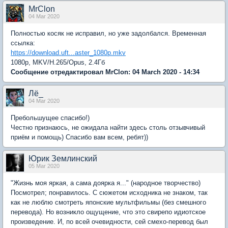
MrClon
04 Mar 2020
Полностью косяк не исправил, но уже задолбался. Временная
ссылка:
https://download.uft...aster_1080p.mkv
1080p, MKV/H.265/Opus, 2.4Гб
Сообщение отредактировал MrClon: 04 March 2020 - 14:34
Лё_
04 Mar 2020
Пребольшущее спасибо!)
Честно признаюсь, не ожидала найти здесь столь отзывчивый
приём и помощь) Спасибо вам всем, ребят))
Юрик Землинский
05 Mar 2020
"Жизнь моя яркая, а сама доярка я..." (народное творчество)
Посмотрел; понравилось. С сюжетом исходника не знаком, так
как не люблю смотреть японские мультфильмы (без смешного
перевода). Но возникло ощущение, что это свирепо идиотское
произведение. И, по всей очевидности, сей смехо-перевод был