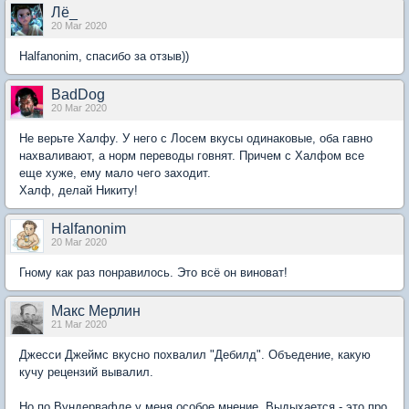
Лё_
20 Mar 2020
Halfanonim, спасибо за отзыв))
BadDog
20 Mar 2020
Не верьте Халфу. У него с Лосем вкусы одинаковые, оба гавно
нахваливают, а норм переводы говнят. Причем с Халфом все
еще хуже, ему мало чего заходит.
Халф, делай Никиту!
Halfanonim
20 Mar 2020
Гному как раз понравилось. Это всё он виноват!
Макс Мерлин
21 Mar 2020
Джесси Джеймс вкусно похвалил "Дебилд". Объедение, какую
кучу рецензий вывалил.
Но по Вундервафле у меня особое мнение. Выдыхается - это про