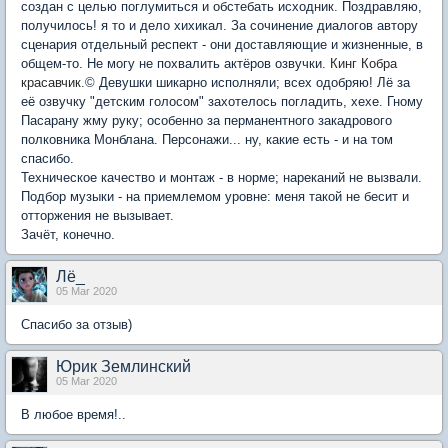
создан с целью поглумиться и обстебать исходник. Поздравляю,
получилось! я то и дело хихикал. За сочинение диалогов автору
сценария отдельный респект - они доставляющие и жизненные, в
общем-то. Не могу не похвалить актёров озвучки.
Кинг Кобра
красавчик.
© Девушки шикарно исполняли; всех одобряю! Лё за
её озвучку "детским голосом" захотелось погладить, хехе. Гному
Пасарану жму руку; особенно за перманентного закадрового
полковника Монблана. Персонажи... ну, какие есть - и на том
спасибо.
Техническое качество и монтаж - в норме; нареканий не вызвали.
Подбор музыки - на приемлемом уровне: меня такой не бесит и
отторжения не вызывает.
Зачёт, конечно.
Лё_
05 Mar 2020
Спасибо за отзыв)
Юрик Землинский
05 Mar 2020
В любое время!..