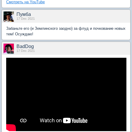
Смотреть на YouTube
Пумба
17 Dec 2021
Забаньте его (и Землинского заодно) за флуд и почкование новых
тем! Осуждаю!
BadDog
17 Dec 2021