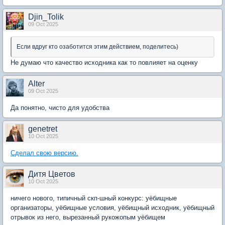
Djin_Tolik
09 Oct 2025
Если вдруг кто озаботится этим действием, поделитесь)
Не думаю что качество исходника как то повлияет на оценку
Alter
09 Oct 2025
Да понятно, чисто для удобства
genetret
10 Oct 2025
Сделал свою версию.
Дитя Цветов
10 Oct 2025
ничего нового, типичный скп-шный конкурс: уёбищные
организаторы, уёбищные условия, уёбищный исходник, уёбищный
отрывок из него, вырезанный рукожопым уёбищем