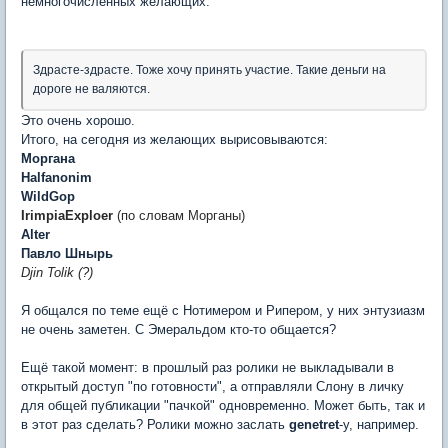
немногочисленных желающих.
Здрасте-здрасте. Тоже хочу принять участие. Такие деньги на
дороге не валяются.
Это очень хорошо.
Итого, на сегодня из желающих вырисовываются:
Моргана
Halfanonim
WildGop
IrimpiaExploer
(по словам Морганы)
Alter
Павло Шнырь
Djin Tolik (?)
Я общался по теме ещё с Нотимером и Рипером, у них энтузиазм
не очень заметен. С Эмеральдом кто-то общается?
Ещё такой момент: в прошлый раз ролики не выкладывали в
открытый доступ "по готовности", а отправляли Слону в личку
для общей публикации "пачкой" одновременно. Может быть, так и
в этот раз сделать? Ролики можно заслать
genetret
-y, например.