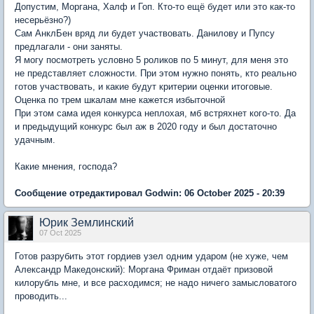
Допустим, Моргана, Халф и Гоп. Кто-то ещё будет или это как-то
несерьёзно?)
Сам АнклБен вряд ли будет участвовать. Данилову и Пупсу
предлагали - они заняты.
Я могу посмотреть условно 5 роликов по 5 минут, для меня это
не представляет сложности. При этом нужно понять, кто реально
готов участвовать, и какие будут критерии оценки итоговые.
Оценка по трем шкалам мне кажется избыточной
При этом сама идея конкурса неплохая, мб встряхнет кого-то. Да
и предыдущий конкурс был аж в 2020 году и был достаточно
удачным.
Какие мнения, господа?
Сообщение отредактировал Godwin: 06 October 2025 - 20:39
Юрик Землинский
07 Oct 2025
Готов разрубить этот гордиев узел одним ударом (не хуже, чем
Александр Македонский): Моргана Фриман отдаёт призовой
килорубль мне, и все расходимся; не надо ничего замысловатого
проводить...