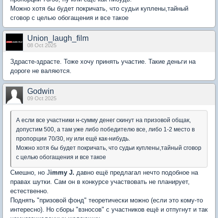
Можно хотя бы будет покричать, что судьи куплены,тайный
сговор с целью обогащения и все такое
Union_laugh_film
08 Oct 2025
Здрасте-здрасте. Тоже хочу принять участие. Такие деньги на
дороге не валяются.
Godwin
09 Oct 2025
А если все участники н-сумму денег скинут на призовой общак,
допустим 500, а там уже либо победителю все, либо 1-2 место в
пропорции 70/30, ну или ещё как-нибудь.
Можно хотя бы будет покричать, что судьи куплены,тайный сговор
с целью обогащения и все такое
Смешно, но J
immy J.
давно ещё предлагал нечто подобное на
правах шутки. Сам он в конкурсе участвовать не планирует,
естественно.
Поднять "призовой фонд" теоретически можно (если это кому-то
интересно). Но сборы "взносов" с участников ещё и отпугнут и так