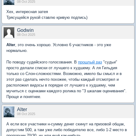
08 Oct 2025
Хех, интересная затея
Трясущейся рукой ставлю кривую подпись)
Godwin
08 Oct 2025
Alter
, это очень хорошо. Условно 6 участников - это уже
нормально.
По поводу судейского голосования. В
прошлый раз
"судьи"
просто делали списки от лучшего к худшему. А ля Гильдия
только со Слон-сложностями. Возможно, имело бы смысл и в
этот раз сделать нечто похожее, чтобы каждый отсмотрел и
расположил видосы в порядке от лучшего к худшему, чем
мучиться с оценками каждого ролика по "3 шкалам оценивания".
Проще и понятнее.
Alter
08 Oct 2025
А если все участники н-сумму денег скинут на призовой общак,
допустим 500, а там уже либо победителю все, либо 1-2 место в
пропорции 70/30, ну или ещё как-нибудь.