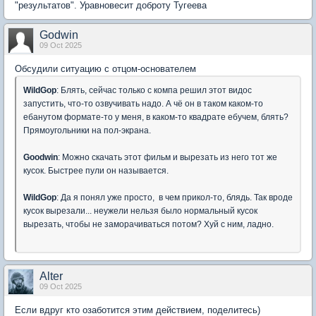
"результатов". Уравновесит доброту Тугеева
Godwin
09 Oct 2025
Обсудили ситуацию с отцом-основателем
WildGop
: Блять, сейчас только с компа решил этот видос
запустить, что-то озвучивать надо. А чё он в таком каком-то
ебанутом формате-то у меня, в каком-то квадрате ебучем, блять?
Прямоугольники на пол-экрана.
Goodwin
: Можно скачать этот фильм и вырезать из него тот же
кусок. Быстрее пули он называется.
WildGop
: Да я понял уже просто, в чем прикол-то, блядь. Так вроде
кусок вырезали... неужели нельзя было нормальный кусок
вырезать, чтобы не заморачиваться потом? Хуй с ним, ладно.
Alter
09 Oct 2025
Если вдруг кто озаботится этим действием, поделитесь)