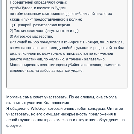
Победителей определяют судьи:
Артём Тугеев, и возможно Гудвин
по трём основным критериям по десятибалльной шкале, за
каждый пункт предоставленного в ролике:
1) Сценарий, режиссёрская версия
2) Техническая часть( звук, монтаж и т.д)
3) Актёрское мастерство.
Для судей выбор победителя в конкурсе с 1 ноября, по 15 ноября,
время на согласование между собой- судьями, и рецензией на бал
шкале. Коллеги по цеху только отписываются по конкурсной
работе участников, по желанию, а точнее - желательно.
Можно вырезать жестокие сцены убийства по желаю, применять
видеомонтаж, на выбор автора, как угодно.
Моргана сама хочет участвовать. По ее словам, она смогла
склонить к участию Халфанонима.
Я общался с WildGop, который очень любит конкурсы. Он готов
участвовать, но его смущает несерьёзность предложения в
левой группе на полтора землекопа и отсутствие обсуждения на
форуме.