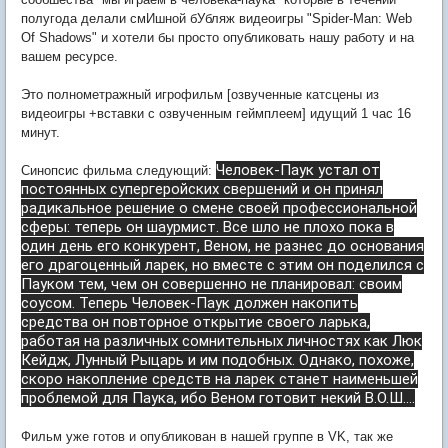
полугода делали смИшной бУбляж видеоигры "Spider-Man: Web
Of Shadows" и хотели бы просто опубликовать нашу работу и на
вашем ресурсе.
Это полнометражный игрофильм [озвученные катсцены из
видеоигры +вставки с озвученным геймплеем] идущий 1 час 16
минут.
Человек-Паук устал от
Синопсис фильма следующий:
постоянных супергеройских свершений и он принял
радикальное решение о смене своей профессиональной
сферы: теперь он шаурмист.
Все шло не плохо пока в
один день его конкурент, Веном, не разнес до основания
его драгоценный ларек, но вместе с этим он поделился с
Пауком тем, чем он совершенно не планировал: своим
соусом.
Теперь Человек-Паук должен накопить
средства он повторное открытие своего ларька,
работая на различных сомнительных личностях как Люк
Кейдж, Лунный Рыцарь и им подобных.
Однако, похоже,
скоро накопление средств на ларек станет наименьшей
проблемой для Паука, ибо Веном готовит некий В.О.Ш....
Фильм уже готов и опубликован в нашей группе в VK, так же