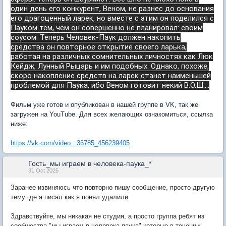
один день его конкурент, Веном, не разнес до основания
его драгоценный ларек, но вместе с этим он поделился с
Пауком тем, чем он совершенно не планировал: своим
соусом.
Теперь Человек-Паук должен накопить
средства он повторное открытие своего ларька,
работая на различных сомнительных личностях как Люк
Кейдж, Лунный Рыцарь и им подобных.
Однако, похоже,
скоро накопление средств на ларек станет наименьшей
проблемой для Паука, ибо Веном готовит некий В.О.Ш....
Фильм уже готов и опубликован в нашей группе в VK, так же
загружен на YouTube. Для всех желающих ознакомиться, ссылка
ниже:
https://vk.com/video...36785_456239405
Гость_мы играем в человека-паука_*
31 Oct 2025
Заранее извиняюсь что повторно пишу сообщение, просто другую
тему где я писал как я понял удалили
Здравствуйте, мы никакая не студия, а просто группа ребят из
сообшества "мы играем в человека-паука" которые в течении