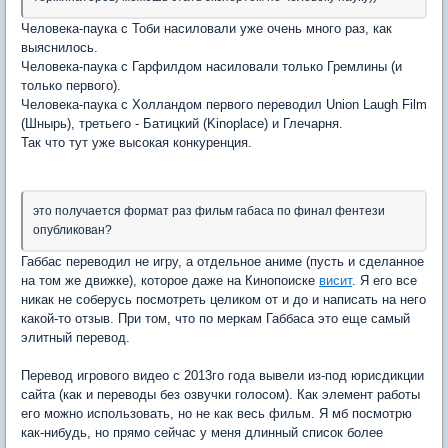
Человека-паука с Тоби насиловали уже очень много раз, как
выяснилось.
Человека-паука с Гарфилдом насиловали только Гремлины (и
только первого).
Человека-паука с Холландом первого переводил Union Laugh Film
(Шнырь), третьего - Батицкий (Kinoplace) и Глечарня.
Так что тут уже высокая конкуренция.
это получается формат раз фильм габаса по финал фентези
опубликован?
Габбас переводил не игру, а отдельное аниме (пусть и сделанное
на том же движке), которое даже на Кинопоиске
висит
. Я его все
никак не соберусь посмотреть целиком от и до и написать на него
какой-то отзыв. При том, что по меркам Габбаса это еще самый
элитный перевод.
Перевод игрового видео с 2013го года вывели из-под юрисдикции
сайта (как и переводы без озвучки голосом). Как элемент работы
его можно использовать, но не как весь фильм. Я мб посмотрю
как-нибудь, но прямо сейчас у меня длинный список более