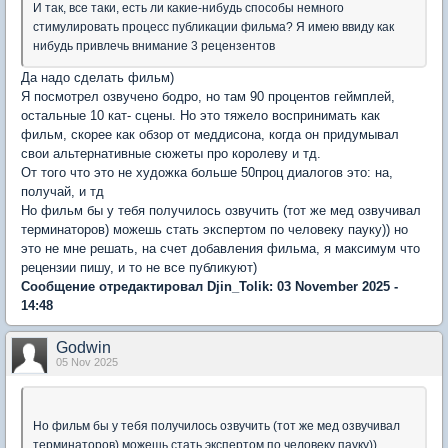
И так, все таки, есть ли какие-нибудь способы немного
стимулировать процесс публикации фильма? Я имею ввиду как
нибудь привлечь внимание 3 рецензентов
Да надо сделать фильм)
Я посмотрел озвучено бодро, но там 90 процентов геймплей,
остальные 10 кат- сцены. Но это тяжело воспринимать как
фильм, скорее как обзор от меддисона, когда он придумывал
свои альтернативные сюжеты про королеву и тд.
От того что это не художка больше 50проц диалогов это: на,
получай, и тд
Но фильм бы у тебя получилось озвучить (тот же мед озвучивал
терминаторов) можешь стать экспертом по человеку пауку)) но
это не мне решать, на счет добавления фильма, я максимум что
рецензии пишу, и то не все публикуют)
Сообщение отредактировал Djin_Tolik: 03 November 2025 -
14:48
Godwin
05 Nov 2025
Но фильм бы у тебя получилось озвучить (тот же мед озвучивал
терминаторов) можешь стать экспертом по человеку пауку))