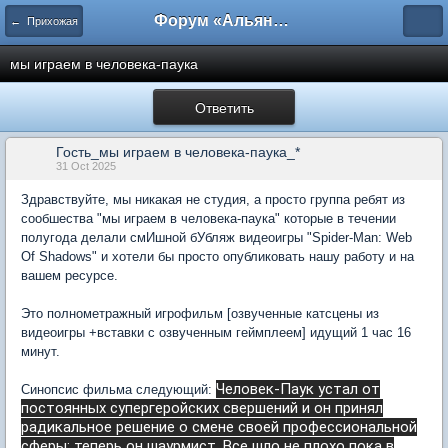
Форум «Альянса вольных переводчиков»
← Прихожая
мы играем в человека-паука
Ответить
Гость_мы играем в человека-паука_*
31 Oct 2025
Здравствуйте, мы никакая не студия, а просто группа ребят из
сообшества "мы играем в человека-паука" которые в течении
полугода делали смИшной бУбляж видеоигры "Spider-Man: Web
Of Shadows" и хотели бы просто опубликовать нашу работу и на
вашем ресурсе.
Это полнометражный игрофильм [озвученные катсцены из
видеоигры +вставки с озвученным геймплеем] идущий 1 час 16
минут.
Человек-Паук устал от
Синопсис фильма следующий:
постоянных супергеройских свершений и он принял
радикальное решение о смене своей профессиональной
сферы: теперь он шаурмист.
Все шло не плохо пока в