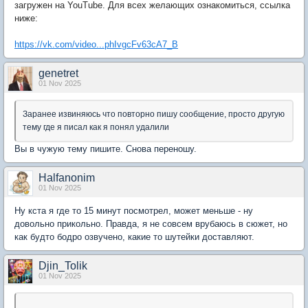
загружен на YouTube. Для всех желающих ознакомиться, ссылка
ниже:
https://vk.com/video...phIvgcFv63cA7_B
genetret
01 Nov 2025
Заранее извиняюсь что повторно пишу сообщение, просто другую
тему где я писал как я понял удалили
Вы в чужую тему пишите. Снова переношу.
Halfanonim
01 Nov 2025
Ну кста я где то 15 минут посмотрел, может меньше - ну
довольно прикольно. Правда, я не совсем врубаюсь в сюжет, но
как будто бодро озвучено, какие то шутейки доставляют.
Djin_Tolik
01 Nov 2025