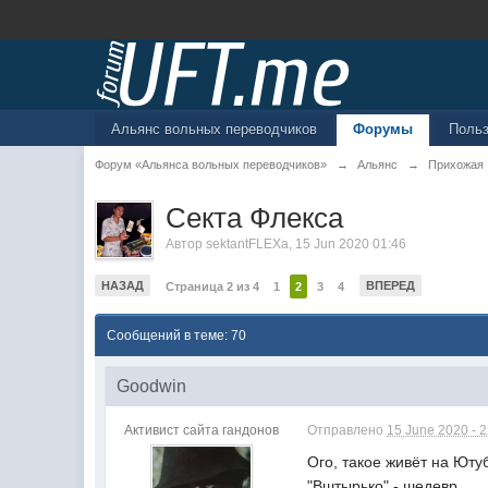
Альянс вольных переводчиков
Форумы
Поль
Форум «Альянса вольных переводчиков»
→
Альянс
→
Прихожая
Секта Флекса
Автор
sektantFLEXa
,
15 Jun 2020 01:46
НАЗАД
ВПЕРЕД
Страница 2 из 4
1
2
3
4
Сообщений в теме: 70
Goodwin
Активист сайта гандонов
Отправлено
15 June 2020 - 
Ого, такое живёт на Юту
"Вштырько" - шедевр.