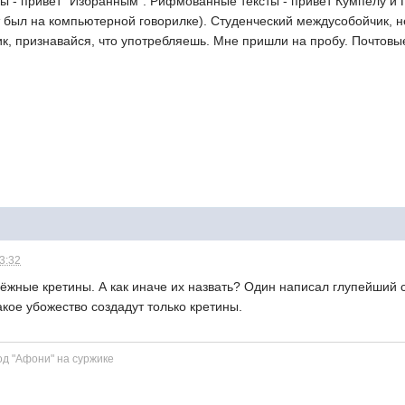
ы - привет "Избранным". Рифмованные тексты - привет Кумпелу и
ст был на компьютерной говорилке). Студенческий междусобойчик, 
ик, признавайся, что употребляешь. Мне пришли на пробу. Почтовы
13:32
жные кретины. А как иначе их назвать? Один написал глупейший с
акое убожество создадут только кретины.
д "Афони" на суржике