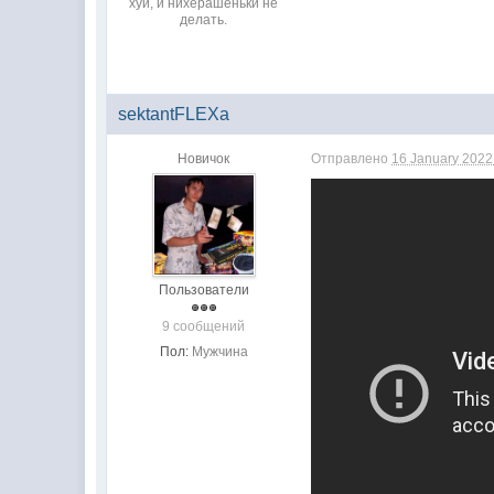
хуй, и нихерашеньки не
делать.
sektantFLEXa
Новичок
Отправлено
16 January 2022 
Пользователи
9 сообщений
Пол:
Мужчина