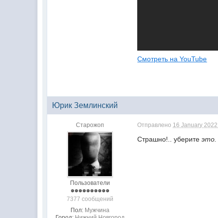
Смотреть на YouTube
Юрик Землинский
Старожоп
Отправлено
16 January 2022 
Страшно!.. уберите
это.
Пользователи
7377 сообщений
Пол:
Мужчина
Город:
Нижний Новгород