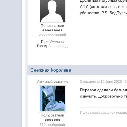
Доснятые натурные сцен
АПУ. (хотя там весь тек
убожество. P.S. БедПупс
Пользователи
2568 сообщений
Пол:
Мужчина
Город:
Зеленоград
Снежная Королева
Активный участник
Отправлено
16 June 2020 - 
Перевод сделали безнадё
озвучить. Добровольно т
Ищу старый смешной перево
Пользователи
310 сообщений