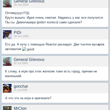
General Grievous
28 Jun 2009
Оптимуууус!!!)))
Круто вышло. Идея очень смелая. Надеюсь у вас все получится.
Пы.сы. Демолишера (робот колесо) сами сделали?
PiDi
29 Jun 2009
Его да. А кучу с помощью Reactor раскидал. Две тысячи мус
а
ров
автоматом
General Grievous
02 Jul 2009
К слову, в игре про этих железяк тоже есть город, причем не
маленький.
gonchar
11 Jul 2009
А что это за игра в оригинале?
MrClon