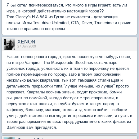
Я бы хотел поинтересоваться, кто много в игры играет: есть ли
игра , в которой действительно настоящий город??
Tom Clancy's H.A.W.X из Гугла не считается - детализация
плохая. Игры Test drive Unlimited, GTA, Driver, True crime и прочие
точно не правильно построены..
XENON
27 Jun 2009
Насчет полноценного города, врятль посоветую че нибудь новое,
но в игре Vampire - The Masquerade Bloodlines есть четыре
условных города, условность их в том что персонажу не дается
полное перемещение по городу, зато в твоем распоряжении
несколько целых кварталов, тык вот, тамошняя стилизация и
детальность проработки типа "лучше меньше, но лучше" просто
поражает. Кварталы ооочень живые, ходят прохожие, бомжи
рыщщат по помойкой, иногда бастуют с транспорантами, в
переулках стоят шлюхи, в клубах бухает и танцет народ. в
кафешку, больницу, магазин, отель и тд можно зойти... вобщем
улицы действительно выглядят интересными и живыми, и пусть в
твоем распоряжении не весь город, думаю много каких фишек из
Вампиров вам пригодятся.