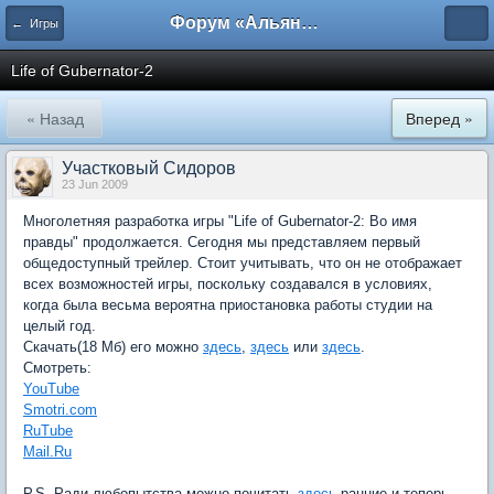
Форум «Альянса вольных переводчиков»
← Игры
Life of Gubernator-2
« Назад
Вперед »
Участковый Сидоров
23 Jun 2009
Многолетняя разработка игры "Life of Gubernator-2: Во имя
правды" продолжается. Сегодня мы представляем первый
общедоступный трейлер. Стоит учитывать, что он не отображает
всех возможностей игры, поскольку создавался в условиях,
когда была весьма вероятна приостановка работы студии на
целый год.
Скачать(18 Мб) его можно
здесь
,
здесь
или
здесь
.
Смотреть:
YouTube
Smotri.com
RuTube
Mail.Ru
P.S. Ради любопытства можно почитать
здесь
ранние и теперь