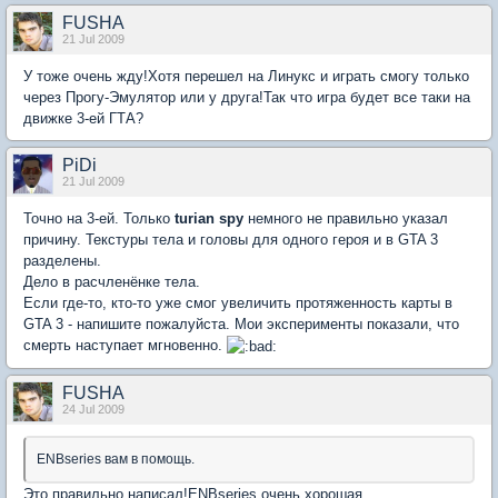
FUSHA
21 Jul 2009
У тоже очень жду!Хотя перешел на Линукс и играть смогу только
через Прогу-Эмулятор или у друга!Так что игра будет все таки на
движке 3-ей ГТА?
PiDi
21 Jul 2009
Точно на 3-ей. Только
turian spy
немного не правильно указал
причину. Текстуры тела и головы для одного героя и в GTA 3
разделены.
Дело в расчленёнке тела.
Если где-то, кто-то уже смог увеличить протяженность карты в
GTA 3 - напишите пожалуйста. Мои эксперименты показали, что
смерть наступает мгновенно.
FUSHA
24 Jul 2009
ENBseries вам в помощь.
Это правильно написал!ENBseries очень хорошая