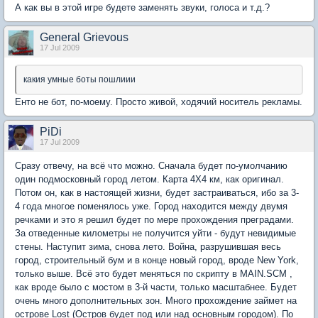
А как вы в этой игре будете заменять звуки, голоса и т.д.?
General Grievous
17 Jul 2009
какия умные боты пошлиии
Енто не бот, по-моему. Просто живой, ходячий носитель рекламы.
PiDi
17 Jul 2009
Сразу отвечу, на всё что можно. Сначала будет по-умолчанию
один подмосковный город летом. Карта 4Х4 км, как оригинал.
Потом он, как в настоящей жизни, будет застраиваться, ибо за 3-
4 года многое поменялось уже. Город находится между двумя
речками и это я решил будет по мере прохождения преградами.
За отведенные километры не получится уйти - будут невидимые
стены. Наступит зима, снова лето. Война, разрушившая весь
город, строительный бум и в конце новый город, вроде New York,
только выше. Всё это будет меняться по скрипту в MAIN.SCM ,
как вроде было с мостом в 3-й части, только масштабнее. Будет
очень много дополнительных зон. Много прохождение займет на
острове Lost (Остров будет под или над основным городом). По