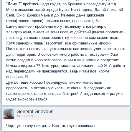
"Дому 2" пройтись надо будет, по Кремлю к президенту и т.д.
Много знаменитостей, вроде Буша, Бен Ладена, Далай Лама, 50
Cent, Oxid, Джекки Чана и др. Изменю даже движения
героя(точнее героев) -прыжок выше, перевороты, бег..
Единственное - проблемы могут возникнуть например с
электричками, вылет из зоны боевых действий (выход-проложить
лестницу ко всем территориям), ну и конечно сам скрипт main.
Хотя сценарий лишь "взболтал" все оригинальные миссии.
Пока готовы несколько центральных настоящих улиц и некоторые
доп. территории. В основном много работы с текстурами. Уже
сотни создал в хорошем разрешении и ещё больше предстоит.
В чем задержка ?? Текстуры , модели, анимация, всё Я. А работа
над переводами не прекращается, ведь и там всё, кроме
сценария, Я.
Думаю, ещё хорошо Ново-иерусалимский монастырь
проработать, а остальную часть не очень. А создавать не
настоящие места во много раз быстрее! И тогда выход игры уже
будет вырисовываться.
General Grievous
18 Jul 2009
Черт, уже хочу поиграть. Все так круто расписано.