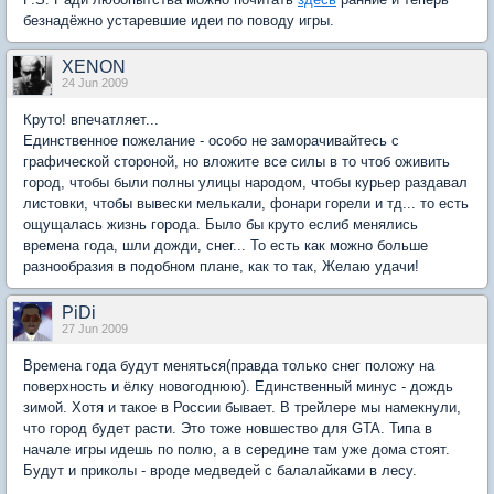
безнадёжно устаревшие идеи по поводу игры.
XENON
24 Jun 2009
Круто! впечатляет...
Единственное пожелание - особо не заморачивайтесь с
графической стороной, но вложите все силы в то чтоб оживить
город, чтобы были полны улицы народом, чтобы курьер раздавал
листовки, чтобы вывески мелькали, фонари горели и тд... то есть
ощущалась жизнь города. Было бы круто еслиб менялись
времена года, шли дожди, снег... То есть как можно больше
разнообразия в подобном плане, как то так, Желаю удачи!
PiDi
27 Jun 2009
Времена года будут меняться(правда только снег положу на
поверхность и ёлку новогоднюю). Единственный минус - дождь
зимой. Хотя и такое в России бывает. В трейлере мы намекнули,
что город будет расти. Это тоже новшество для GTA. Типа в
начале игры идешь по полю, а в середине там уже дома стоят.
Будут и приколы - вроде медведей с балалайками в лесу.