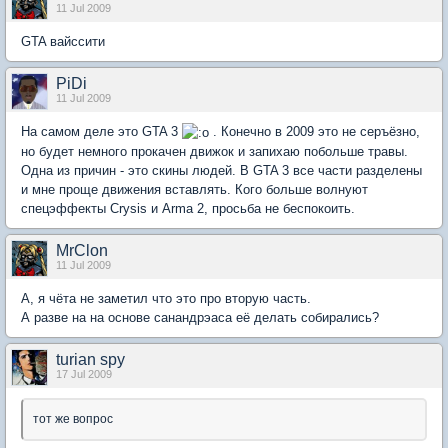
11 Jul 2009
GTA вайссити
PiDi
11 Jul 2009
На самом деле это GTA 3
. Конечно в 2009 это не серъёзно,
но будет немного прокачен движок и запихаю побольше травы.
Одна из причин - это скины людей. В GTA 3 все части разделены
и мне проще движения вставлять. Кого больше волнуют
спецэффекты Crysis и Arma 2, просьба не беспокоить.
MrClon
11 Jul 2009
А, я чёта не заметил что это про вторую часть.
А разве на на основе санандрэаса её делать собирались?
turian spy
17 Jul 2009
тот же вопрос