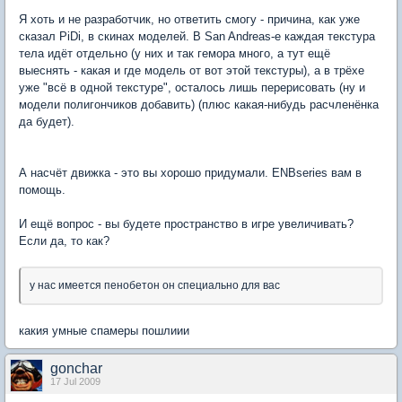
Я хоть и не разработчик, но ответить смогу - причина, как уже
сказал PiDi, в скинах моделей. В San Andreas-e каждая текстура
тела идёт отдельно (у них и так гемора много, а тут ещё
выеснять - какая и где модель от вот этой текстуры), а в трёхе
уже "всё в одной текстуре", осталось лишь перерисовать (ну и
модели полигончиков добавить) (плюс какая-нибудь расчленёнка
да будет).
А насчёт движка - это вы хорошо придумали. ENBseries вам в
помощь.
И ещё вопрос - вы будете пространство в игре увеличивать?
Если да, то как?
у нас имеется пенобетон он специально для вас
какия умные спамеры пошлиии
gonchar
17 Jul 2009