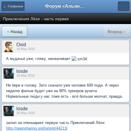
Форум «Альянса вольных переводчиков»
← Гонфильм
Приключения Лёхи - часть первая
« Назад
Вперед »
Oxid
19 May 2010
А мудачьё уже, гляжу, нахваливает
losde
19 May 2010
Не бери в голову. Зато скачало уже человек 600 поди. А через
неделю фильм будет уже на 90% трекеров рунета.
Нормальные люди у нас тоже есть - всё больше молчат, правда.
losde
28 May 2010
залил на опеншаринг первую часть Приключений Лёхи
http://opensharing.org/torrent/44213/