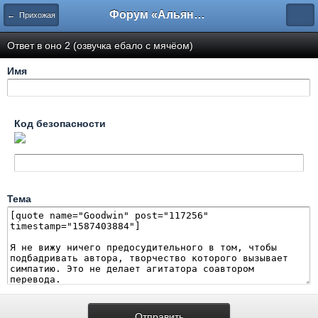
Форум «Альянса вольных переводчиков»
← Прихожая
Ответ в оно 2 (озвучка ебало с мячёом)
Имя
Код безопасности
Тема