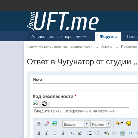
Альянс вольных переводчиков
Форумы
Поль
Форум «Альянса вольных переводчиков»
→
Альянс
→
Прихожая
Ответ в Чугунатор от студии 
Имя
Код безопасности
*
Шрифт
Размер