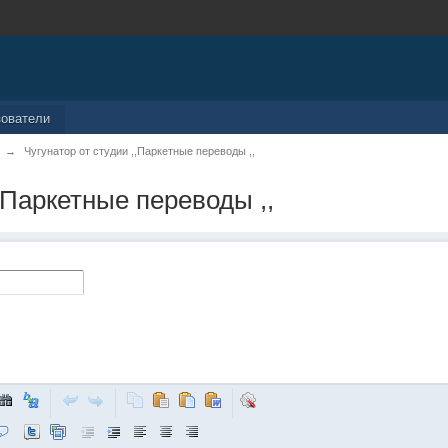
зователи
→
Чугунатор от студии ,,Паркетные переводы ,,
,,Паркетные переводы ,,