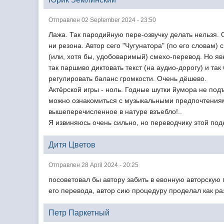
Отправлен 02 September 2024 - 23:50
Лажа. Так пародийную пере-озвучку делать нельзя. 
ни резона. Автор сего "Чугунатора" (по его словам)
(или, хотя бы, удобоваримый) смехо-перевод. Но явн
так паршиво диктовать текст (на аудио-дорогу) и 
регулировать баланс громкости. Очень дёшево.
Актёрской игры - ноль. Годные шутки йумора не под
можно ознакомиться с музыкальными предпочтениями
вышеперечисленное в натуре взъебло!..
Я извиняюсь очень сильно, но переводчику этой под
Дитя Цветов
Отправлен 28 April 2024 - 20:25
посоветовал бы автору забить в евонную авторскую 
его перевода, автор сию процедуру проделал как ра
Петр Паркетный