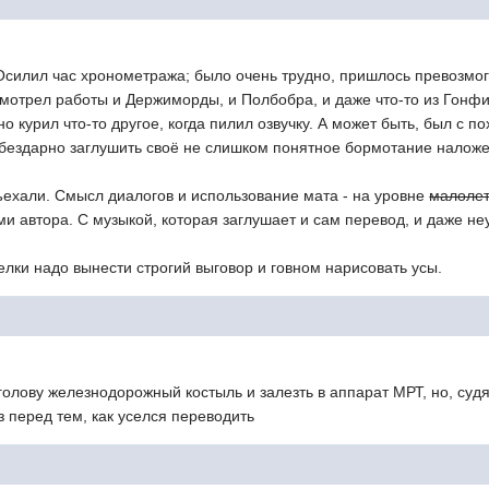
Осилил час хронометража; было очень трудно, пришлось превозмог
 смотрел работы и Держиморды, и Полбобра, и даже что-то из Гонфил
о курил что-то другое, когда пилил озвучку. А может быть, был с п
так бездарно заглушить своё не слишком понятное бормотание нал
ъехали. Смысл диалогов и использование мата - на уровне
малолет
 автора. С музыкой, которая заглушает и сам перевод, и даже не
елки надо вынести строгий выговор и говном нарисовать усы.
голову железнодорожный костыль и залезть в аппарат МРТ, но, суд
з перед тем, как уселся переводить