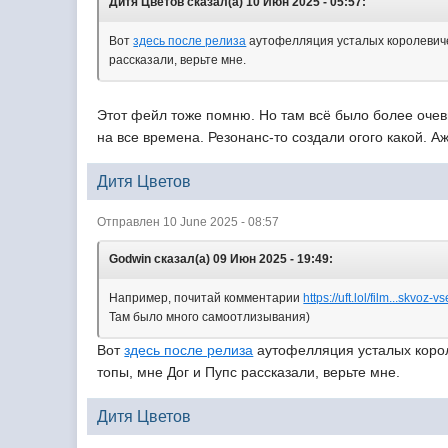
Дитя Цветов сказал(а) 10 Июн 2025 - 05:57:
Вот
здесь после релиза
аутофелляция усталых королевичей
рассказали, верьте мне.
Этот фейл тоже помню. Но там всё было более очев
на все времена. Резонанс-то создали огого какой. 
Дитя Цветов
Отправлен 10 June 2025 - 08:57
Godwin сказал(а) 09 Июн 2025 - 19:49:
Например, почитай комментарии
https://uft.lol/film...skvoz-
Там было много самоотлизывания)
Вот
здесь после релиза
аутофелляция усталых корол
топы, мне Дог и Пупс рассказали, верьте мне.
Дитя Цветов