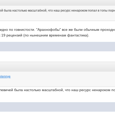
 была настолько масштабной, что наш ресурс ненароком попал в топы порнос
идно по говнистости. "Арахнофобы" все же были обычным проходня
Аж 19 рецензий (по нынешним временам фантастика).
vselennye
евичей была настолько масштабной, что наш ресурс ненароком попа