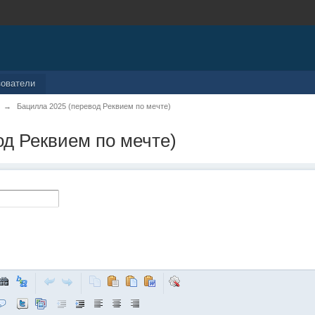
зователи
→
Бацилла 2025 (перевод Реквием по мечте)
од Реквием по мечте)