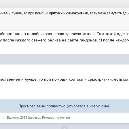
еннее и лучше, то при помощи
критики и самокритики
, есть маза замутить до
особенно няшно подчёркивают твою здравую мысль. Там такой адекв
зу после каждого свежего релиза на сайте гандонов. Я после каждо
ачественнее и лучше, то при помощи критики и самокритики, есть м
Просмотр темы полностью (откроется в новом окне)
→
Бацилла 2025 (перевод Реквием по мечте)