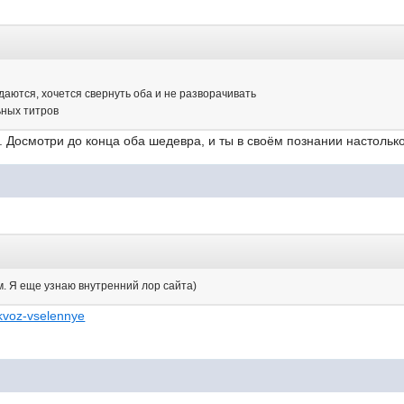
 даются, хочется свернуть оба и не разворачивать
ьных титров
. Досмотри до конца оба шедевра, и ты в своём познании настольк
ам. Я еще узнаю внутренний лор сайта)
..skvoz-vselennye