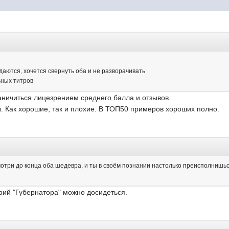
 даются, хочется свернуть оба и не разворачивать
ьных титров
аничиться лицезрением среднего балла и отзывов.
 Как хорошие, так и плохие. В ТОП50 примеров хороших полно.
мотри до конца оба шедевра, и ты в своём познании настолько преисполнишьс
рий "Губернатора" можно досидеться.