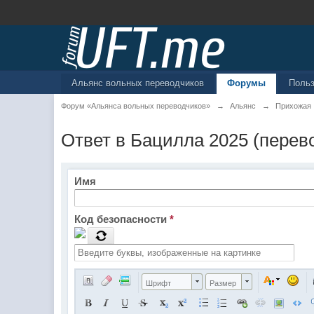
Альянс вольных переводчиков
Форумы
Поль
Форум «Альянса вольных переводчиков»
→
Альянс
→
Прихожая
Ответ в Бацилла 2025 (перев
Имя
Код безопасности
*
Шрифт
Размер