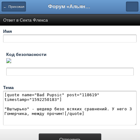
Форум «Альянса вольных переводчиков»
← Прихожая
Ответ в Секта Флекса
Имя
Код безопасности
Тема