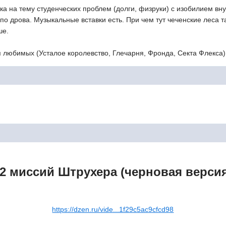
 на тему студенческих проблем (долги, физруки) с изобилием внут
о по дрова. Музыкальные вставки есть. При чем тут чеченские леса т
ше.
я любимых (Усталое королевство, Глечарня, Фронда, Секта Флекса)
2 миссий Штрухера (черновая верси
https://dzen.ru/vide...1f29c5ac9cfcd98