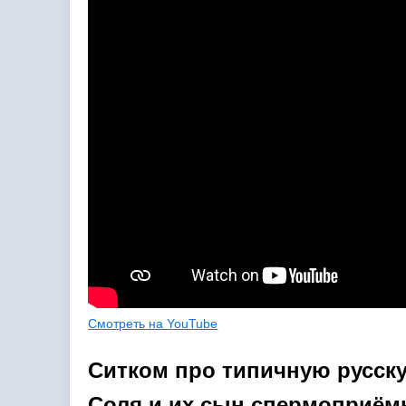
Смотреть на YouTube
Ситком про типичную русск
Соля и их сын спермоприёмн