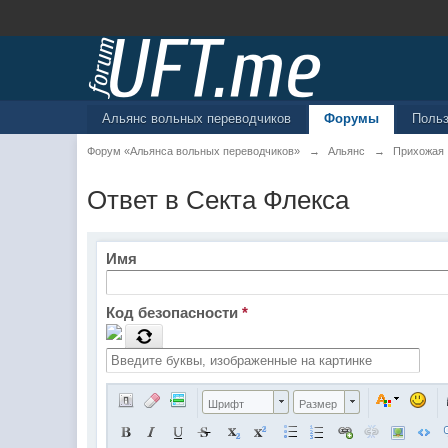
Альянс вольных переводчиков
Форумы
Поль
Форум «Альянса вольных переводчиков»
→
Альянс
→
Прихожая
Ответ в Секта Флекса
Имя
Код безопасности
*
Шрифт
Размер