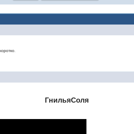
коротко.
ГнильяСоля