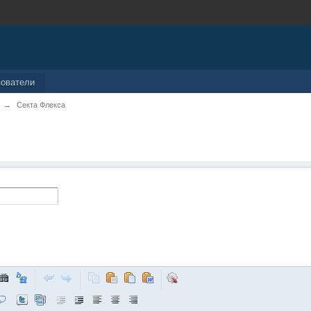
зователи
→
Секта Флекса