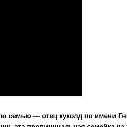
ую семью — отец куколд по имени Гн
ик. эта провинциальная семейка из 2