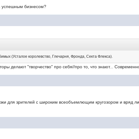
 с успешным бизнесом?
юбимых (Усталое королевство, Глечарня, Фронда, Секта Флекса).
вторы делают "творчество" про себя//про то, что знают... Современ
зки для зрителей с широким всеобъемлющим кругозором и вряд ли 