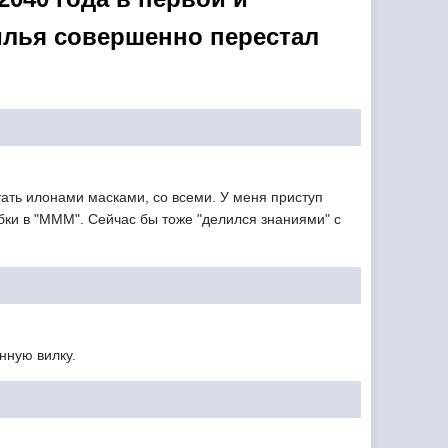
илья совершенно перестал
тать илонами масками, со всеми. У меня приступ
абки в "МММ". Сейчас бы тоже "делился знаниями" с
нную вилку.