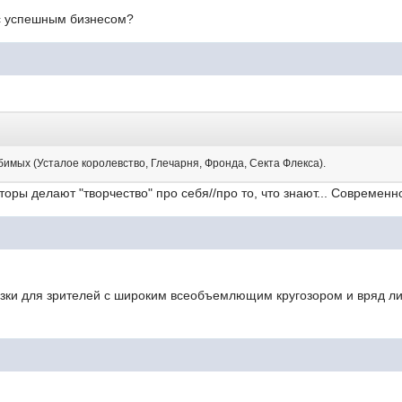
 с успешным бизнесом?
юбимых (Усталое королевство, Глечарня, Фронда, Секта Флекса).
вторы делают "творчество" про себя//про то, что знают... Современ
зки для зрителей с широким всеобъемлющим кругозором и вряд ли 