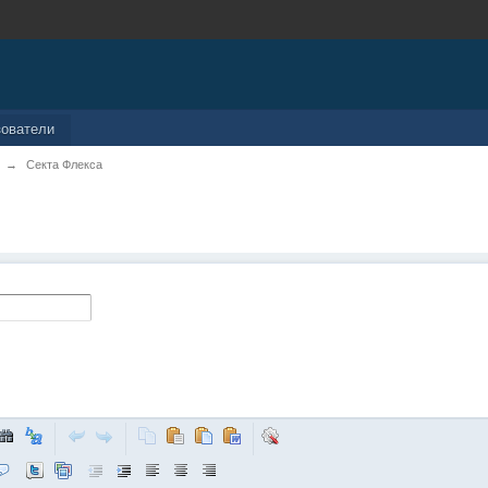
зователи
→
Секта Флекса