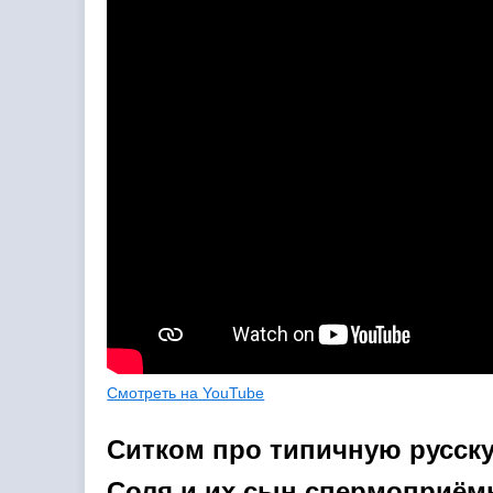
Смотреть на YouTube
Ситком про типичную русск
Соля и их сын спермоприёмн