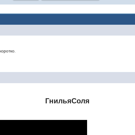
коротко.
ГнильяСоля