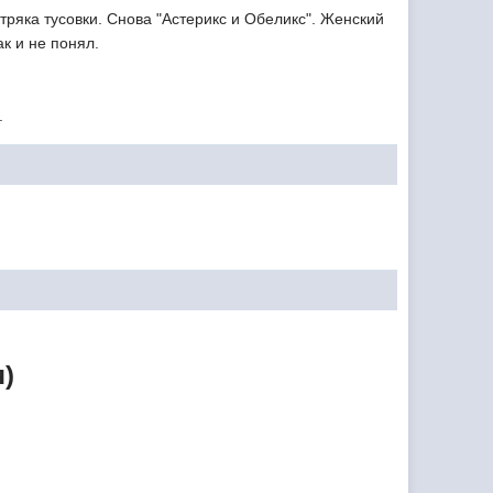
ряка тусовки. Снова "Астерикс и Обеликс". Женский
ак и не понял.
.
я)