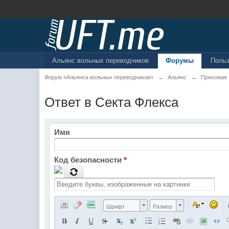
Альянс вольных переводчиков
Форумы
Поль
Форум «Альянса вольных переводчиков»
→
Альянс
→
Прихожая
Ответ в Секта Флекса
Имя
Код безопасности
*
Шрифт
Размер