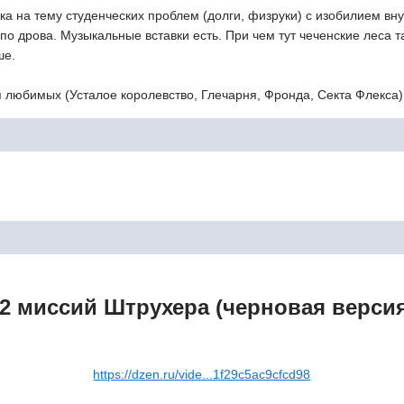
 на тему студенческих проблем (долги, физруки) с изобилием внут
о по дрова. Музыкальные вставки есть. При чем тут чеченские леса т
ше.
я любимых (Усталое королевство, Глечарня, Фронда, Секта Флекса)
2 миссий Штрухера (черновая верси
https://dzen.ru/vide...1f29c5ac9cfcd98