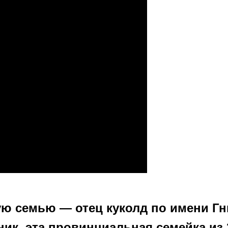
ую семью — отец куколд по имени Гн
ик. эта провинциальная семейка из 2