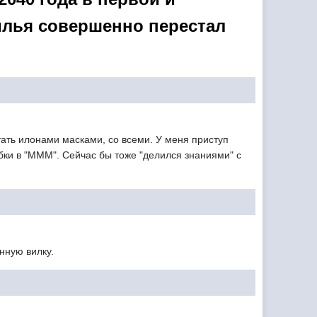
илья совершенно перестал
тать илонами масками, со всеми. У меня приступ
абки в "МММ". Сейчас бы тоже "делился знаниями" с
нную вилку.