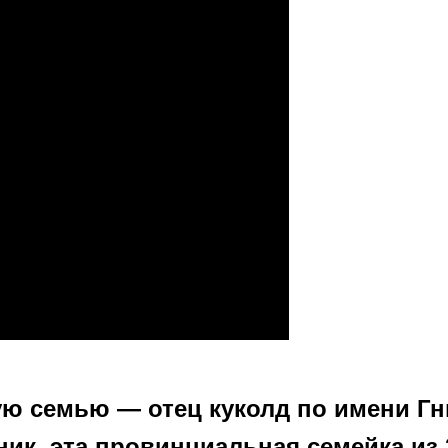
ую семью — отец куколд по имени Гн
ик. эта провинциальная семейка из 2