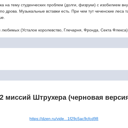
 на тему студенческих проблем (долги, физруки) с изобилием внут
о по дрова. Музыкальные вставки есть. При чем тут чеченские леса т
ше.
я любимых (Усталое королевство, Глечарня, Фронда, Секта Флекса)
2 миссий Штрухера (черновая верси
https://dzen.ru/vide...1f29c5ac9cfcd98