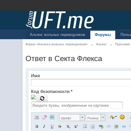
Альянс вольных переводчиков
Форумы
Поль
Форум «Альянса вольных переводчиков»
→
Альянс
→
Прихожая
Ответ в Секта Флекса
Имя
Код безопасности
*
Шрифт
Размер