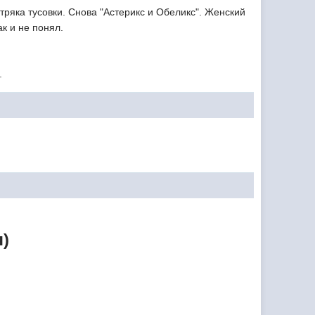
ряка тусовки. Снова "Астерикс и Обеликс". Женский
ак и не понял.
.
я)