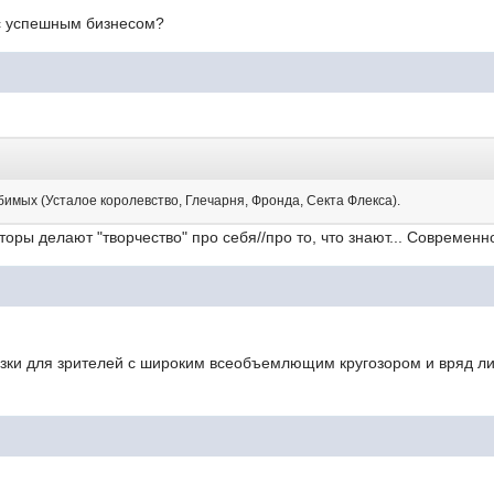
 с успешным бизнесом?
юбимых (Усталое королевство, Глечарня, Фронда, Секта Флекса).
вторы делают "творчество" про себя//про то, что знают... Современ
зки для зрителей с широким всеобъемлющим кругозором и вряд ли 