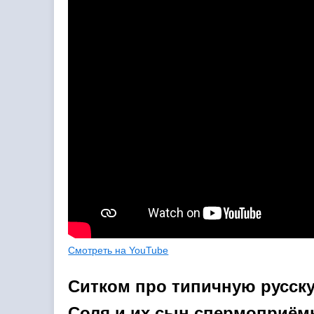
Смотреть на YouTube
Ситком про типичную русск
Соля и их сын спермоприёмн