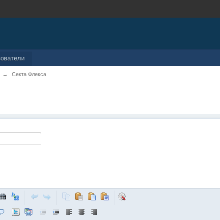
зователи
→
Секта Флекса