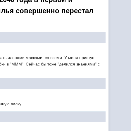
илья совершенно перестал
тать илонами масками, со всеми. У меня приступ
абки в "МММ". Сейчас бы тоже "делился знаниями" с
нную вилку.