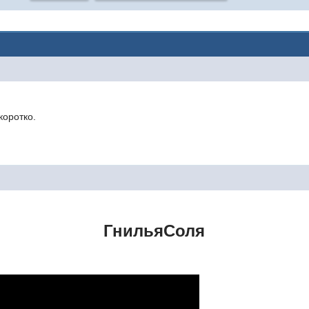
коротко.
ГнильяСоля