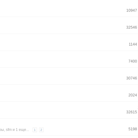
10947
32546
1144
7400
30746
2024
32615
5198
ры
,
sfm
и 1 еще...
1
2