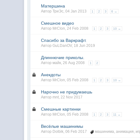
Матершина
Автор
ТриЭс
,
04 Jan 2013
1
2
3
6 →
Смешное видео
Автор
MrClon
,
24 Feb 2008
1
2
3
10 →
Спасибо за Варкрафт.
Автор
GuLDanOV
,
18 Jun 2019
Длиннючие приколы.
Автор
майк
,
26 Aug 2008
1
2
Анекдоты
Автор
MrClon
,
05 Feb 2008
1
2
3
10 →
Нарочно не придумаешь
Автор
mnt
,
22 Nov 2017
Смешные картинки
Автор
MrClon
,
05 Feb 2008
1
2
3
11 →
Весёлые машинимы
Автор
Dolbik
,
06 Feb 2017
машинима
,
анимация
,
иг