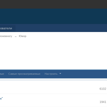
зователи
понемногу
→
Юмор
мые
Самые просматриваемые
Настроить
6102
н"
1941