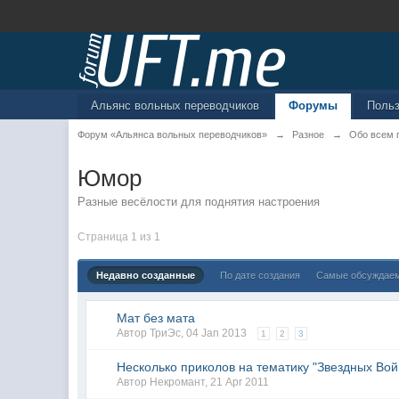
Альянс вольных переводчиков
Форумы
Поль
Форум «Альянса вольных переводчиков»
→
Разное
→
Обо всем 
Юмор
Разные весёлости для поднятия настроения
Страница 1 из 1
Недавно созданные
По дате создания
Самые обсуждае
Мат без мата
Автор
ТриЭс
,
04 Jan 2013
1
2
3
Несколько приколов на тематику "Звездных Вой
Автор
Некромант
,
21 Apr 2011