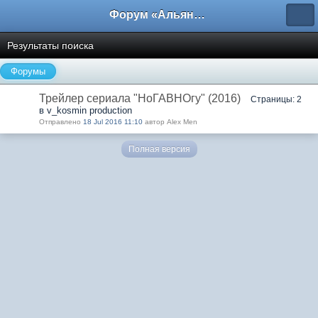
Форум «Альянса вольных переводчиков»
Результаты поиска
Форумы
Трейлер сериала "НоГАВНОгу" (2016)
Страницы: 2
в v_kosmin production
Отправлено
18 Jul 2016 11:10
автор Alex Men
Полная версия