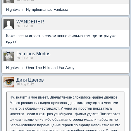
Nightwish - Nymphomaniac Fantasia
WANDERER
26 Jul 2010
Какая песня играет в самом конце фильма там где титры уже
идут?
Dominus Mortus
29 Jul 2010
Nightwish - Over The Hills and Far Away
Дитя Цветов
16 Aug 2012
Ну, значит и мое имеет. Впечатление сложилось крайне двоякое.
Масса различных видео-приколов, динамика, саундтрэк местами
ничего, в общем - нестандарт. У меня же простой показатель
качества - если я хоть раз улыбнулся - фильм удался. Так вот этот
фильм - исключение. ибо обратная сторона медали - абсолютно
бессмысленное перемещение героев по экрану. непонятно ни кто
это такие, ни что они делают, ни что вообще происходит. Самое