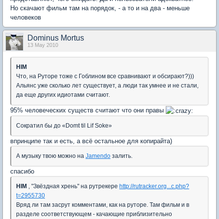
Но скачают фильм там на порядок, - а то и на два - меньше
человеков
Dominus Mortus
13 May 2010
HIM
Что, на Руторе тоже с Гоблином все сравнивают и обсирают?)))
Альянс уже сколько лет существует, а люди так умнее и не стали,
да еще других идиотами считают.
95% человеческих существ считают что они правы
Сократил бы до «Domt til Lif Soke»
впринципе так и есть, а всё остальное для копирайта)
А музыку твою можно на
Jamendo
залить.
спасибо
HIM
, "Звёздная хрень" на рутрекере
http://rutracker.org...c.php?
t=2955730
Вряд ли там засрут комментами, как на руторе. Там фильм и в
разделе соответствующем - качающие приблизительно