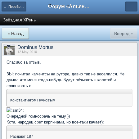
Форум «Альянса вольных переводчиков»
← ПереВодка
Звёздная ХРень
« Назад
Вперед »
Dominus Mortus
12 May 2010
Спасибо за отзыв.
ЗЫ: почитал каментсы на руторе, давно так не веселился. Не
думал что меня когда-нибудь будут обзывать школотой и
сравнивать с
Константин'ом Пучков'ым
Очередной гомносрачь на тему ))
Кста, народец срет кирпичами, но все-таки качает):
Раздают 187