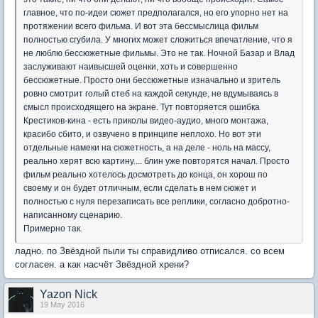
главное, что по-идеи сюжет предполагался, но его упорно нет на
протяжении всего фильма. И вот эта бессмыслица фильм
полностью сгубила. У многих может сложиться впечатление, что я
не люблю бессюжетные фильмы. Это не так. Ночной Базар и Влад
заслуживают наивысшей оценки, хоть и совершенно
бессюжетные. Просто они бессюжетные изначально и зритель
ровно смотрит голый стеб на каждой секунде, не вдумываясь в
смысл происходящего на экране. Тут повторяется ошибка
Крестиков-кина - есть приколы видео-аудио, много монтажа,
красибо сбито, и озвучено в принципе неплохо. Но вот эти
отдельные намеки на сюжетность, а на деле - ноль на массу,
реально херят всю картину.... блин уже повторятся начал. Просто
фильм реально хотелось досмотреть до конца, он хорош по
своему и он будет отличным, если сделать в нем сюжет и
полностью с нуля перезаписать все реплики, согласно добротно-
написанному сценарию.
Примерно так.
ладно. по Звёздной пыли ты справидливо отписался. со всем
согласен. а как насчёт Звёздной хрени?
Yazon Nick
19 May 2016