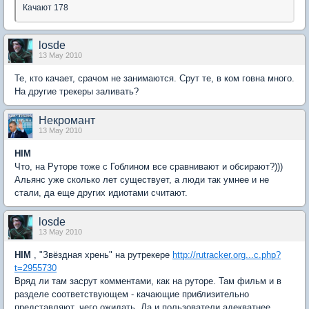
Качают 178
losde
13 May 2010
Те, кто качает, срачом не занимаются. Срут те, в ком говна много.
На другие трекеры заливать?
Некромант
13 May 2010
HIM
Что, на Руторе тоже с Гоблином все сравнивают и обсирают?)))
Альянс уже сколько лет существует, а люди так умнее и не
стали, да еще других идиотами считают.
losde
13 May 2010
HIM
, "Звёздная хрень" на рутрекере
http://rutracker.org...c.php?
t=2955730
Вряд ли там засрут комментами, как на руторе. Там фильм и в
разделе соответствующем - качающие приблизительно
представляют, чего ожидать. Да и пользователи адекватнее.