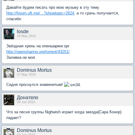
Давайте будем писать про мою музыку в эту тему
http://forum.uft.me/...?showtopic=2624
, а то срачь получается,
спасибо
losde
16 May 2010
Звёздная хрень на опеншаринг.орг
http://opensharing.org/torrent/43251/
Заливка не моя
Dominus Mortus
17 May 2010
Седня проснулся знаменитым!
Донатело
09 Jun 2010
Что за песня группы Nighwish играет когда звезда(Сара Конор)
падает?
Dominus Mortus
10 Jun 2010