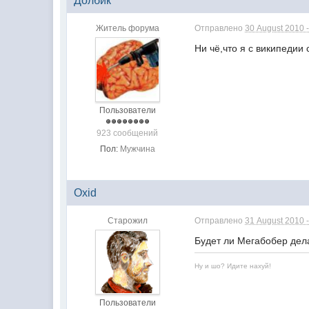
Долбик
Житель форума
Отправлено
30 August 2010 -
Ни чё,что я с википедии
Пользователи
923 сообщений
Пол:
Мужчина
Oxid
Старожил
Отправлено
31 August 2010 -
Будет ли Мегабобер дела
Ну и шо? Идите нахуй!
Пользователи