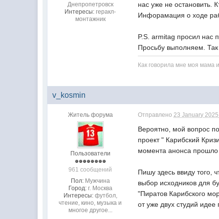
нас уже не остановить. К
Днепропетровск
Интересы:
геракл-
Инфорамация о ходе раб
монтажник
P.S. armitag просил нас
Просьбу выполняем. Так 
Как говорила мне моя мама и
v_kosmin
Житель форума
Отправлено
23 January 2025 
Вероятно, мой вопрос п
проект " Карибский Криз
момента анонса прошло 
Пользователи
961 сообщений
Пишу здесь ввиду того, 
Пол:
Мужчина
выбор исходников для б
Город:
г. Москва
"Пиратов Карибского мор
Интересы:
футбол,
чтение, кино, музыка и
от уже двух студий идее
многое другое...