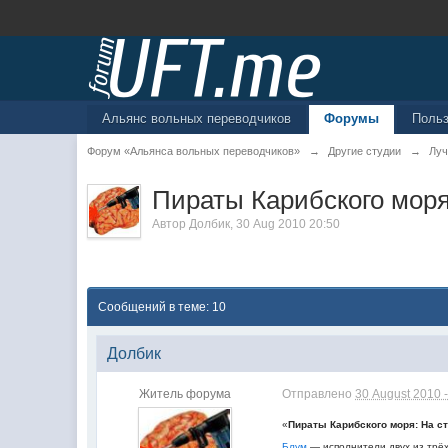
Альянс вольных переводчиков
Форумы
Поль
Форум «Альянса вольных переводчиков»
→
Другие студии
→
Луч
Пираты Карибского моря
Автор
Долбик
,
30 Aug 2010 20:50
Сообщений в теме: 10
Долбик
Житель форума
Отправлено
30 August 2010 -
«
Пираты Карибского моря: На с
Блум
— исполнители двух из трёх