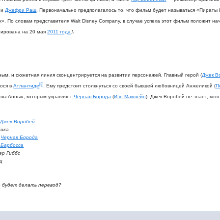
и
Джефри Раш
. Первоначально предполагалось то, что фильм будет называться «Пираты 
х». По словам представителя Walt Disney Company, в случае успеха этот фильм положит на
нирована на 20 мая
2011 года
.
\
ым, и сюжетная линия сконцентрируется на развитии персонажей. Главный герой (
Джек В
[3]
гося в
Атлантиде
. Ему предстоит столкнуться со своей бывшей любовницей Анжеликой (
П
евы Анны», которым управляет
Чёрная Борода
(
Иэн Макшейн
). Джек Воробей не знает, ко
н
Джек Воробей
лика
н
Черная Борода
 Барбосса
ер Гиббс
ц
 будет делать перевод?