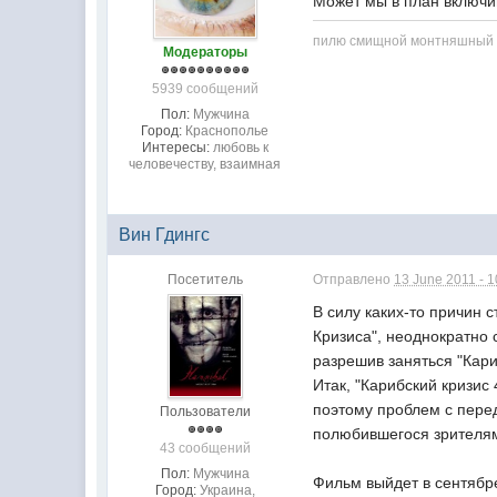
Может мы в план включим
пилю смищной монтняшный пе
Модераторы
5939 сообщений
Пол:
Мужчина
Город:
Краснополье
Интересы:
любовь к
человечеству, взаимная
Вин Гдингс
Посетитель
Отправлено
13 June 2011 - 1
В силу каких-то причин 
Кризиса", неоднократно
разрешив заняться "Кар
Итак, "Карибский кризис
поэтому проблем с пере
Пользователи
полюбившегося зрителя
43 сообщений
Пол:
Мужчина
Фильм выйдет в сентябре
Город:
Украина,