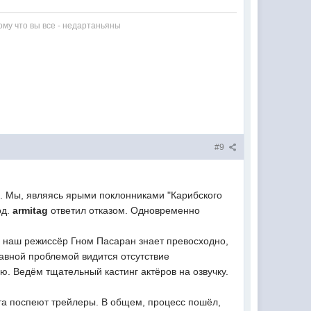
му что вы все - недартаньяны
#9
ы. Мы, являясь ярыми поклонниками "Карибского
од.
armitag
ответил отказом. Одновременно
" наш режиссёр Гном Пасаран знает превосходно,
авной проблемой видится отсутствие
ю. Ведём тщательный кастинг актёров на озвучку.
ста поспеют трейлеры. В общем, процесс пошёл,