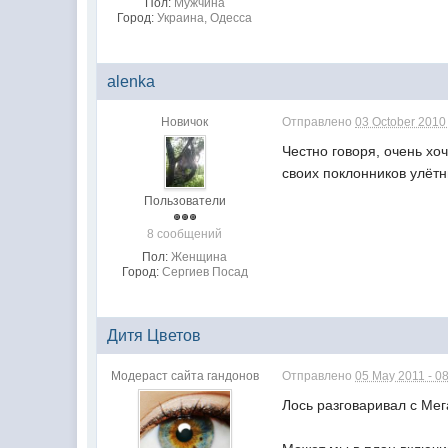
Пол:
Мужчина
Город:
Украина, Одесса
alenka
Новичок
Отправлено
03 October 2010 
Честно говоря, очень хо
своих поклонников улёт
Пользователи
8 сообщений
Пол:
Женщина
Город:
Сергиев Посад
Дитя Цветов
Модераст сайта гандонов
Отправлено
05 May 2011 - 0
Лось разговаривал с Мег