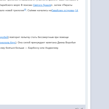
Карибского моря: В поисках
Святого Грааля
», затем «Пираты
[2]
чало новой трилогии
. Съёмки начались на
Гавайских островах
14
оробей
) повторит попытку стать бессмертным при помощи
енелопа Крус
). Она силой принуждает капитана Джека Воробья
го ему бояться больше — Барбоссу или Анджелику.