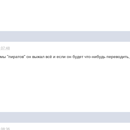
 07:48
емы "пиратов" он выжал всё и если он будет что-нибудь переводить,
 08:36