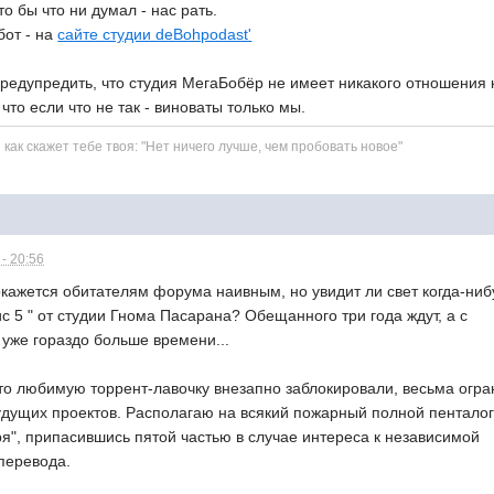
то бы что ни думал - нас рать.
от - на
сайте студии deBohpodast'
 предупредить, что студия МегаБобёр не имеет никакого отношения к
что если что не так - виноваты только мы.
 как скажет тебе твоя: "Нет ничего лучше, чем пробовать новое"
- 20:56
окажется обитателям форума наивным, но увидит ли свет когда-ниб
ис 5 " от студии Гнома Пасарана? Обещанного три года ждут, а с
уже гораздо больше времени...
что любимую торрент-лавочку внезапно заблокировали, весьма огра
удущих проектов. Располагаю на всякий пожарный полной пентало
я", припасившись пятой частью в случае интереса к независимой
 перевода.