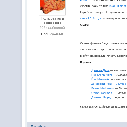
участии дали только
Джонни Депп
Карибского моря: На чужих волна
Пользователи
июня
2010 года
, премьера запла
Сюжет
923 сообщений
Пол:
Мужчина
Сюжет фильма будет менее эпичн
таинственного грааля, находяще
взойти на корабль «Месть Корол
В ролях
Джонни Депп
—
капита
Пенелопа Крус
—
Андже
Йэн Макшейн
—
капита
Джеффри Раш
—
Гектор
Кевин МакНелли
—
Мист
Оскар Хаэнада
—
испане
Джемма Ворд
—
русалка
Когда фильм выйдет Мега Бобёр