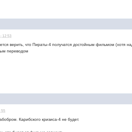
- 12:53
чется верить, что Пираты-4 получатся достойным фильмом (хотя на
ным переводом
8:55
абобром. Карибского кризиса-4 не будет.