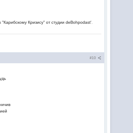
 "Карибскому Кризиcу" от студии deBohpodast'.
#10
удь
ничив
гией