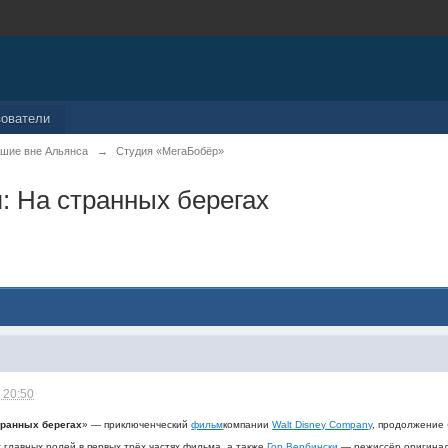
зователи
шие вне Альянса
→
Студия «МегаБобёр»
: На странных берегах
 20:50
транных берегах
» — приключенческий
фильм
компании
Walt Disney Company
, продолжение 
 главных ролей в первых трёх частях фильма, а также
Гор Вербински
— режиссёр оригиналь