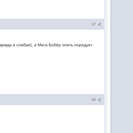
#7
дежда и слабая), и Мега Бобёр опять порядует
#8