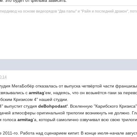
. это будет от фильма зависить.
рдивод на основе видеорядов "Два папы" и "Райя и последний дракон", пото
0:14
студия МегаБобёр отказалась от выпуска четвёртой части франшиз
 связывались с
armitag
'ем, надеясь, что он возьмётся-таки за перев
ибским Кризисом 4" нашей студии.
 4" выпустит студия
deBohpodast'
. Вселенную "Карибского Кризиса
дачей атмосферы оригинальной трилогии возникнуть не должно. Гл
м голоса
armitag
'а, который самолично озвучивал всю свою трилоги
 2011-го. Работа над сценарием кипит. В конце июля-начале авгу