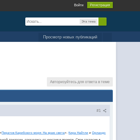
Войти
Регистрация
Эта тема
Просмотр новых публикаций
Авторизуйтесь для ответа в теме
#1
«
Пиратов Карибского моря: На краю света
».
Кира Найтли
и
Орландо
ной трилогии, отказались от участия в проекте. Свое согласие в