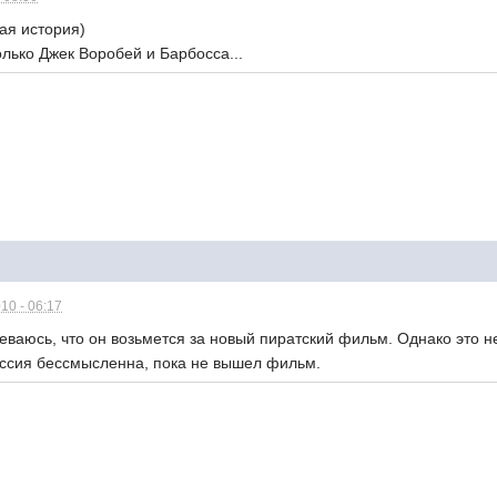
гая история)
лько Джек Воробей и Барбосса...
10 - 06:17
еваюсь, что он возьмется за новый пиратский фильм. Однако это 
уссия бессмысленна, пока не вышел фильм.