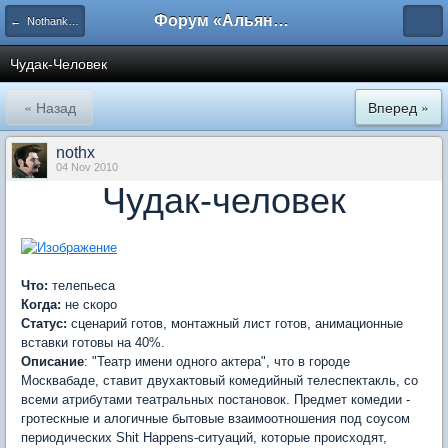
Форум «Альянса вольных переводчиков»
← Nothankss Creations
Чудак-Человек
« Назад
Вперед »
nothx
04 Nov 2010
Чудак-человек
Что:
телепьеса
Когда:
не скоро
Статус:
сценарий готов, монтажный лист готов, анимационные
вставки готовы на 40%.
Описание
: "Театр имени одного актера", что в городе
Москвабаде, ставит двухактовый комедийный телеспектакль, со
всеми атрибутами театральных постановок. Предмет комедии -
гротескные и алогичные бытовые взаимоотношения под соусом
периодических Shit Happens-ситуаций, которые происходят,