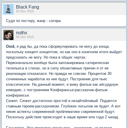
Black Fang
05 Nov 2010
Судя по постеру, жанр - сатира.
nothx
05 Nov 2010
Oxid,
я рад бы, да пока сформулировать не могу до конца,
поскольку концепт концептом, но как оно в конечном итоге выйдет
предсказать не могу. Но пока в общих чертах:
Первоначально вообще была запланирована сатирическая
телепьеса в стихах, но в силу объективных причин я от ее
реализации отказалася. Но правда не совсем. Процентов 30
сочиненных наработок из нее будут. Построение для пьес
классическое. На данный момент, я вижу фильм как абсурдную
комедию, с построением Конферансье-рассказчик-фильм-
конферансье.
Сюжет. Сюжет достаточно простой и незайтейливый. Подается
главным героем-рассказчиком. Глубоких посылов не будет. А вот
некие аспекты современной проблематики современной будут.
Поскольку действия происходят в наше время или года 2 назад.
Саундтрек. Уже придуман почти весь, эксклюзив, но подход