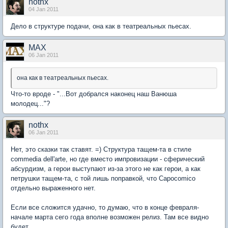
nothx
04 Jan 2011
Дело в структуре подачи, она как в театреальных пьесах.
MAX
06 Jan 2011
она как в театреальных пьесах.
Что-то вроде - "...Вот добрался наконец наш Ванюша
молодец..."?
nothx
06 Jan 2011
Нет, это сказки так ставят. =) Структура тащем-та в стиле
commedia dell'arte, но где вместо импровизации - сферический
абсурдизм, а герои выступают из-за этого не как герои, а как
петрушки тащем-та, с той лишь поправкой, что Capocomico
отдельно выраженного нет.
Если все сложится удачно, то думаю, что в конце февраля-
начале марта сего года вполне возможен релиз. Там все видно
будет.