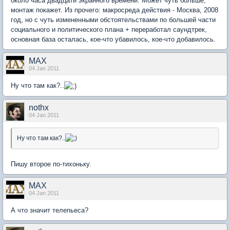
около часа двадцати экранного времени. Может чуть больше,
монтаж покажет. Из прочего: макросреда действия - Москва, 2008
год, но с чуть измененными обстоятельствами по большей части
социального и политического плана + переработал саундтрек,
основная база осталась, кое-что убавилось, кое-что добавилось.
MAX
04 Jan 2011
Ну что там как?..
nothx
04 Jan 2011
Ну что там как?..
Пишу второе по-тихоньку.
MAX
04 Jan 2011
А что значит телепьеса?