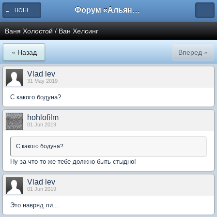
Форум «Альянса вольных переводчиков»
← HOHLOFilm
Ваня Холостой / Ван Хелсинг
« Назад
Вперед »
Vlad lev
31 May 2019
С какого бодуна?
hohlofilm
01 Jun 2019
С какого бодуна?
Ну за что-то же тебе должно быть стыдно!
Vlad lev
01 Jun 2019
Это навряд ли...