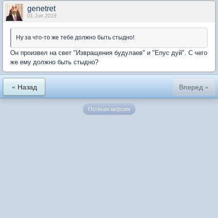
genetret
01 Jun 2019
Ну за что-то же тебе должно быть стыдно!
Он произвел на свет "Извращения будулаев" и "Епус дуй". С чего
же ему должно быть стыдно?
« Назад
Вперед »
Полная версия