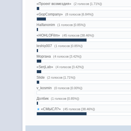
«Проект возмездия»
(2 голосов [1.71%])
«GopCompany»
(8 голосов [6.84%])
Halfanonim
(1 голосов [0.85%])
«HOHLOFilm»
(45 голосов [38.46%])
leshiy007
(1 голосов [0.85%])
Моргана
(4 голосов [3.42%])
«SerjLab»
(4 голосов [3.42%])
Slide
(2 голосов [1.71%])
v_kosmin
(0 голосов [0.00%])
Долбик
(1 голосов [0.85%])
«СМЫСЛ?»
(45 голосов [38.46%])