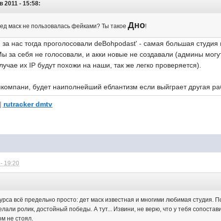
в 2011 - 15:58:
Дно
дед маск не пользовалась фейками? Ты такое
!
 за нас тогда проголосовали deBohpodast' - самая большая студия
ы за себя не голосовали, и акки новые не создавали (админы могут 
лучае их IP будут похожи на наши, так же легко проверяется).
пкомпани, будет наиполнейший еблантизм если выйграет другая ра
|
rutracker dmtv
- 19:20
урса всё предельно просто: дет маск известная и многими любимая студия. 
елали ролик, достойный победы. А тут... Извини, не верю, что у тебя сопостав
ом не стоял.