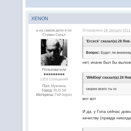
XENON
и на самом деле я не
Отправлено
28 January 2011 
Стивен Сигал
'Erceck' сказал(а) 28 Янв 
Вопрос:
Будет ли внеконку
нет, иначе был бы вылож
Пользователи
'WildGop' сказал(а) 28 Янв
1350 сообщений
Пол:
Мужчина
скорее всего ты хз
Город:
RUS 58
Интересы:
Гей порно
вот вот
И да, у Гопа сейчас дов
качеству (правда никогд