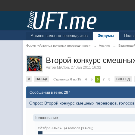
Альянс вольных переводчиков
Форумы
Поль
Форум «Альянса вольных переводчиков»
→
Альянс
→
Взаимоде
Второй конкурс смешных
Автор
MrClon
,
27 Jan 2011 16:32
«
НАЗАД
ВПЕРЕД
Страница 6 из 15
4
5
6
7
8
Сообщений в теме: 287
Опрос: Второй конкурс смешных переводов, голосо
Голосование
«Избранные»
(4 голосов [3.42%])