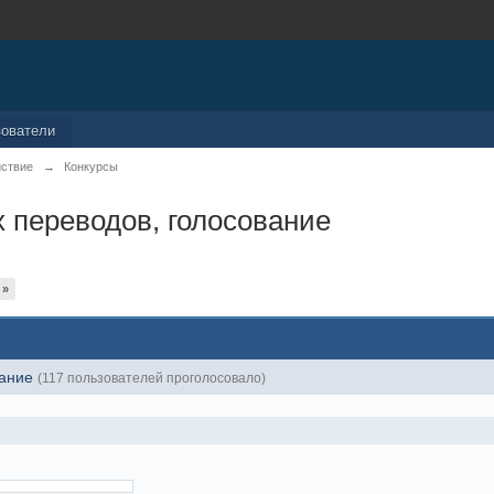
зователи
йствие
→
Конкурсы
 переводов, голосование
»
вание
(117 пользователей проголосовало)