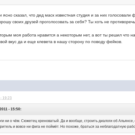
 и ясно сказал, что дед маск известная студия и за них голосовал
прошу своих друзей проголосовать за себя? Ты хоть не противоречь
торым моя работа нравится а некоторым нет, а вот ты решил что 
вой вкус да и еще клевета в нашу сторону по поводу фейков.
- 19:23
2011 - 15:50:
ги ни о чём. Сюжетец хреноватый. Да и вообще, строить диалоги об Альянсе,
ритель и вовсе ни фига не поймёт. Но похоже, браться за неблагодатную работу