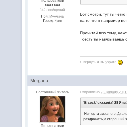
Пользователи
342 сообщений
Вот смотри, тут ты четко
Пол:
Мужчина
на то что я напрмиер по
Город:
Куив
Прочитай всю тему, неко
Тоесть ты навязываешь с
Я вернусь и Вы узрите
Morgana
Постоянный житель
Отправлено
28 January 2011 
'Erceck' сказал(а) 28 Янв 
Ни черта смешного. Диало
раздражать; а сторонний з
Пользователи