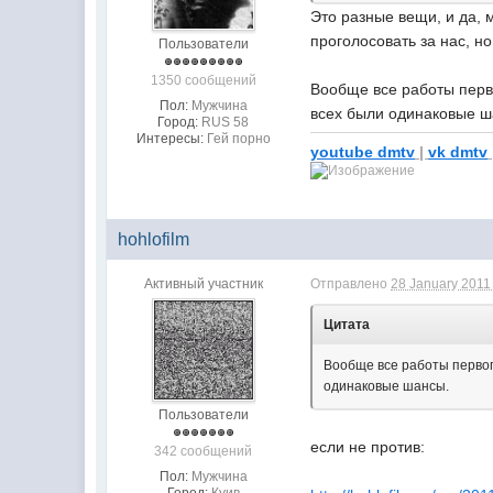
Это разные вещи, и да, 
проголосовать за нас, н
Пользователи
1350 сообщений
Вообще все работы перво
Пол:
Мужчина
всех были одинаковые ш
Город:
RUS 58
Интересы:
Гей порно
youtube dmtv
|
vk dmtv
hohlofilm
Активный участник
Отправлено
28 January 2011 
Цитата
Вообще все работы первого
одинаковые шансы.
Пользователи
если не против:
342 сообщений
Пол:
Мужчина
Город:
Куив