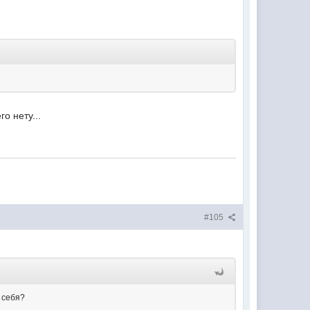
о нету...
#105
 себя?