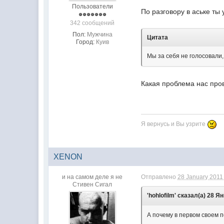
Пользователи
По разговору в аське ты 
342 сообщений
Пол:
Мужчина
Цитата
Город:
Куив
Мы за себя не голосовали,
Какая проблема нас прове
Я вернусь и Вы узрите
XENON
и на самом деле я не
Отправлено
28 January 2011 
Стивен Сигал
'hohlofilm' сказал(а) 28 Ян
А почему в первом своем п