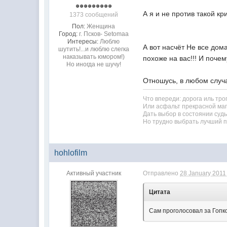
А я и не против такой к
1373 сообщений
Пол:
Женщина
Город:
г. Псков- Setomaa
Интересы:
Люблю
А вот насчёт Не все дома
шутить!...и люблю слегка
наказывать юмором!)
похоже на вас!!! И почему
Но иногда не шучу!
Отношусь, в любом случа
Что впереди: дорога иль тро
Или асфальт прекрасной ма
Дать выбор в состоянии судь
Но трудно выбрать лучший пу
hohlofilm
Активный участник
Отправлено
28 January 2011 
Цитата
Сам проголосовал за Гоп