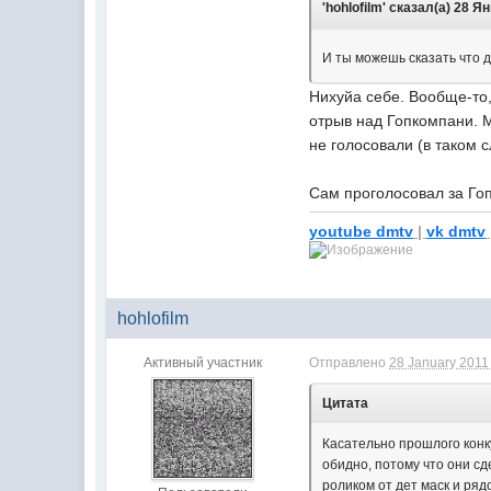
'hohlofilm' сказал(а) 28 Ян
И ты можешь сказать что 
Нихуйа себе. Вообще-то,
отрыв над Гопкомпани. М
не голосовали (в таком с
Сам проголосовал за Го
youtube dmtv
|
vk dmtv
hohlofilm
Активный участник
Отправлено
28 January 2011 
Цитата
Касательно прошлого конк
обидно, потому что они сд
роликом от дет маск и ряд