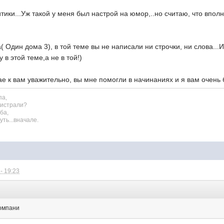
ритики...Уж такой у меня был настрой на юмор,..но считаю, что впо
( Один дома 3), в той теме вы не написали ни строчки, ни слова...
 в этой теме,а не в той!)
е к вам уважительно, вы мне помогли в начинаниях и я вам очень 
па,
гистрали?
ба,
ть...вначале.
- 19:23
компани