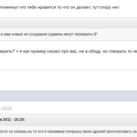
упомянул что тебе нравится то что он делает, тут спору нет.
 и акки новые не создавали (админы могут проверить IP
рить? + я как пример сказал про вас, не в обиду, но говорить то чег
- 19:26
в 2011 - 16:20:
осте ты гонишь на то что я напрмиер попрошу своих друзей проголосовать за