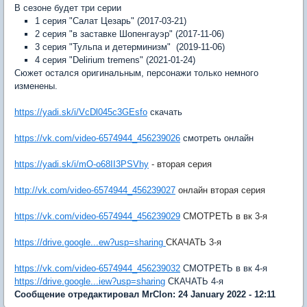
В сезоне будет три серии
1 серия "Салат Цезарь" (2017-03-21)
2 серия "в заставке Шопенгауэр" (2017-11-06)
3 серия "Тульпа и детерминизм" (2019-11-06)
4 серия "Delirium tremens" (2021-01-24)
Сюжет остался оригинальным, персонажи только немного
изменены.
https://yadi.sk/i/VcDl045c3GEsfo
скачать
https://vk.com/video-6574944_456239026
смотреть онлайн
https://yadi.sk/i/mO-o68II3PSVhy
- вторая серия
http://vk.com/video-6574944_456239027
онлайн вторая серия
https://vk.com/video-6574944_456239029
СМОТРЕТЬ в вк 3-я
https://drive.google...ew?usp=sharing
СКАЧАТЬ 3-я
https://vk.com/video-6574944_456239032
СМОТРЕТЬ в вк 4-я
https://drive.google...iew?usp=sharing
СКАЧАТЬ 4-я
Сообщение отредактировал MrClon: 24 January 2022 - 12:11