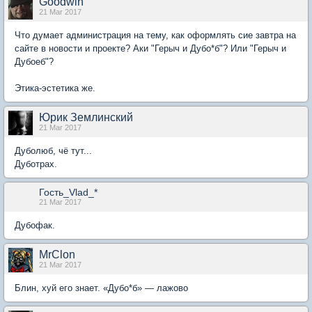
Goodwin
21 Mar 2017
Что думает администрация на тему, как оформлять сие завтра на
сайте в новости и проекте? Аки "Герыч и Дубо*б"? Или "Герыч и
Дубоеб"?
Этика-эстетика же.
Юрик Землинский
21 Mar 2017
Дуболюб, чё тут...
Дуботрах.
Гость_Vlad_*
21 Mar 2017
Дубофак.
MrClon
21 Mar 2017
Блин, хуй его знает. «Дубо*б» — лажово