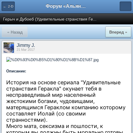
Форум «Альянса вольных переводчиков»
← 2-D
Герыч и Дубоеб (Удивительные странствия Ге...
« Назад
Вперед »
Jimmy J.
21 Mar 2017
Описание:
История на основе сериала "Удивительные
странствия Геракла" окунает тебя в
несправедливый мир населенный
жестокими богами, чудовищами,
матерящимся Гераклом компанию которому
составляет Иолай (со своими
странностями).
Много мата, сексизма и пошлости, к
которым вы должны быть морально готовы.