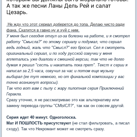
А так же песни Ланы Дель Рей и салат
Цезарь.
Не жду что этот сериал доберется до топа. Делаю чисто ради
фана. Скатится в гавно ну и хуй с ним.
У меня был сегодня отгул из-за болезни на работе, и я смотрел
работу "Смысла?" по этому сериалу и подумал, что сериал
ведь годный, жаль что "Смысл?" его бросил. Сел я смотреть
оригинальный сериал, и по ходу русской озвучки у меня
вплетались уже диалоги к смешной версии, так что не долго
думая я решил "сесть и накатать пока прет". Текст к серии я
написал за 2,5 часа, озвучил за час и потом еще музыку
выбирал (ее тут немного, но от финальной композиции у вас
точно возникнут вопросы).
Так что вот вам с пылу с жару пилотная серия Приключений
Геракла.
Сразу уточню, я не рассматриваю это как альтернативу или
замену перевода группы "СМЫСЛ?", так как он совсем другой.
Серия идет 40 минут. Одноголоска.
Мат И ПОШЛОСТЬ присутствуют
(не стал фильтровать, а писал
сходу). Так что Некромант может не смотреть сразу.