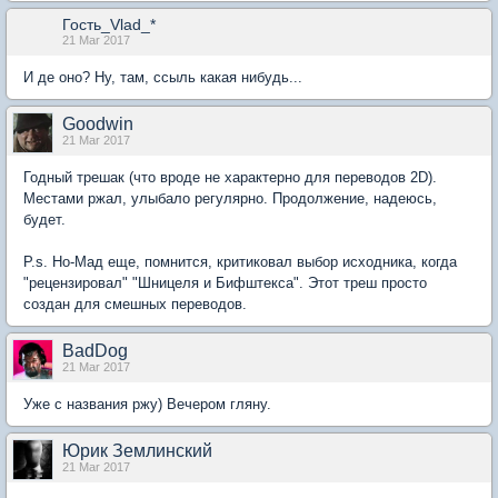
Гость_Vlad_*
21 Mar 2017
И де оно? Ну, там, ссыль какая нибудь...
Goodwin
21 Mar 2017
Годный трешак (что вроде не характерно для переводов 2D).
Местами ржал, улыбало регулярно. Продолжение, надеюсь,
будет.
P.s. Но-Мад еще, помнится, критиковал выбор исходника, когда
"рецензировал" "Шницеля и Бифштекса". Этот треш просто
создан для смешных переводов.
BadDog
21 Mar 2017
Уже с названия ржу) Вечером гляну.
Юрик Землинский
21 Mar 2017