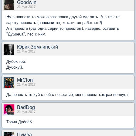
Goodwin
21 Mar 2017
Ну в новости-то можно заголовок другой сделать. А в тексте
заретушировать (напомни тег, кстати, он работает?)
А в проекте (раз одна серия то проектом), наверно, оставить
"Дубоеба", пёс с ним.
Юрик Землинский
21 Mar 2017
Дубоклюй.
Дубохуй.
MrClon
21 Mar 2017
Да новость-то хуй с ней с новостью, меня проект как-раз волнует
BadDog
21 Mar 2017
Торин Дубоёб.
Пумба